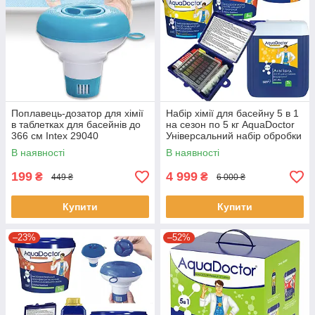
Поплавець-дозатор для хімії
Набір хімії для басейну 5 в 1
в таблетках для басейнів до
на сезон по 5 кг AquaDoctor
366 см Intex 29040
Універсальний набір обробки
басейну
В наявності
В наявності
199
4 999
₴
₴
449 ₴
6 000 ₴
Купити
Купити
–23%
–52%