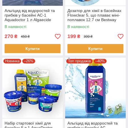
Альгіцид від водоростей та
Дозатор для хімії в басейнах
грибків у басейні AC-1
Flowclear 5, що плаває міні-
Aquadoctor 1 л Algaecide
поплавок 12.7 см Bestway
дезінфікуючий препарат
58210
В наявності
В наявності
270
199
₴
₴
450 ₴
300 ₴
Купити
Купити
Новинка
–26%
Топ продажів
–40%
Набір стартової хімії для
Альгіцид від водоростей та
басейну 5 в 1 AquaDoctor
грибків у басейні AC