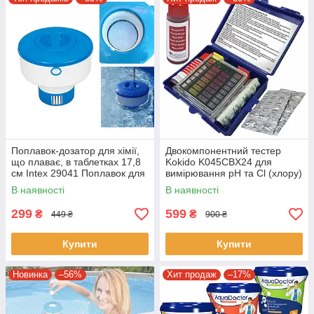
Поплавок-дозатор для хімії,
Двокомпонентний тестер
що плаває, в таблетках 17,8
Kokido K045CBX24 для
см Intex 29041 Поплавок для
вимірювання pH та Cl (хлору)
басейну
для басейну
В наявності
В наявності
299
599
₴
₴
449 ₴
900 ₴
Купити
Купити
Новинка
–56%
Хит продаж
–17%