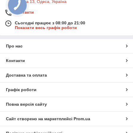
Базова 13, Одеса, Україна
● 📦
Флокулянти
— для осідання дрібних частинок і швидкої
фільтрації води
Контакти
● 🔍
Тест-смужки й набори для аналізу
— контроль якості
води прямо вдома
Сьогодні працює з 08:00 до 21:00
● 🕰️
Засоби тривалої дії
— економте час на регулярному
Показати весь графік роботи
догляді
● 🏡
Підходять для всіх типів басейнів
— надувні,
каркасні, стаціонарні
Про нас
● 👨‍👩‍👧‍👦
Безпечні при правильному використанні
—
дотримуйтесь інструкцій і норм дозування
Контакти
🧼
Чиста вода = здоров’я і задоволення!
Використовуйте
професійну хімію для басейнів і насолоджуйтеся купанням
без зайвих клопотів.
Доставка та оплата
Графік роботи
Повна версія сайту
Сайт створено на маркетплейсі
Prom.ua