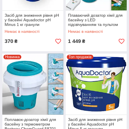
Засіб для зниження рівня pH
Плаваючий дозатор хімії для
у басейні Aquadoctor pH
басейну з LED
Minus 1 кг гранули
підсвічуванням та пультом
ДУ Bestway 58943
Немає в наявності
Немає в наявності
370
1 449
₴
₴
Новинка
Топ продажів
Поплавок-дозатор хімії для
Засіб для зниження рівня pH
басейну з термометром
у басейні Aquadoctor pH
Bestway ChemGuard 58701
Minus 5 кг гранули