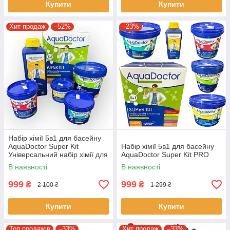
Купити
Купити
Хит продаж
–52%
–23%
Набір хімії 5в1 для басейну
AquaDoctor Super Kit
Набір хімії 5в1 для басейну
Універсальний набір хімії для
AquaDoctor Super Kit PRO
басейну
В наявності
В наявності
999
999
₴
₴
2 100 ₴
1 299 ₴
Купити
Купити
Топ продажів
–33%
Хит продаж
–33%