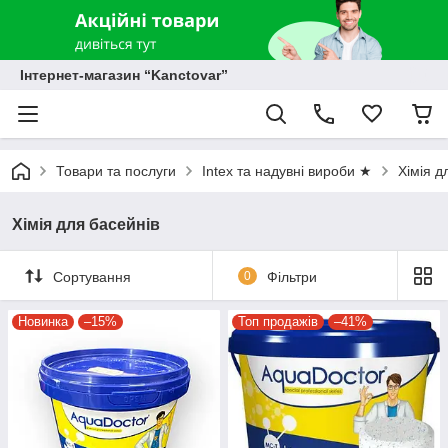
Інтернет-магазин “Kanctovar”
Товари та послуги
Intex та надувні вироби ★
Хімія д
Хімія для басейнів
Сортування
0
Фільтри
Новинка
–15%
Топ продажів
–41%