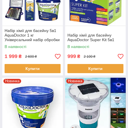
Набір хімії для басейну 5в1
AquaDoctor 1 кг
Набір хімії для басейну
Універсальний набір обробки
AquaDoctor Super Kit 5в1
басейну
В наявності
В наявності
1 999
999
₴
₴
2 600 ₴
2 100 ₴
Купити
Купити
Новинка
Новинка