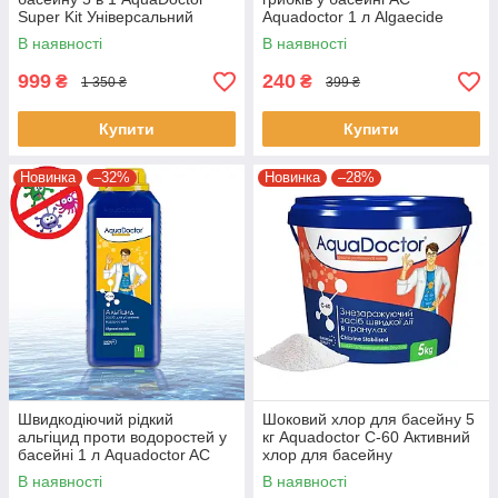
Super Kit Універсальний
Aquadoctor 1 л Algaecide
набір хімії для басейну
дезінфікуючий препарат
В наявності
В наявності
999
240
₴
₴
1 350 ₴
399 ₴
Купити
Купити
Новинка
–32%
Новинка
–28%
Швидкодіючий рідкий
Шоковий хлор для басейну 5
альгіцид проти водоростей у
кг Aquadoctor C-60 Активний
басейні 1 л Aquadoctor AC
хлор для басейну
Mix
В наявності
В наявності