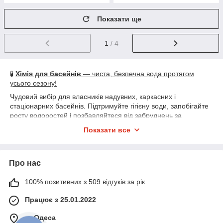
Показати ще
1
/ 4
🧪
Хімія для басейнів
— чиста, безпечна вода протягом
усього сезону!
Чудовий вибір для власників надувних, каркасних і
стаціонарних басейнів. Підтримуйте гігієну води, запобігайте
росту водоростей і позбавляйтеся від забруднень за
допомогою професійних засобів для догляду.
Показати все
🛍
У наявності:
● 💧
Засоби для дезінфекції
— хлор, бром, таблетки для
очищення й знезараження води
Про нас
● 🧪
Регулятори pH
— баланс кислотності для комфортного і
безпечного плавання
100% позитивних з 509 відгуків за рік
● 🌿
Альгіциди
— захист від водоростей і утворення
зеленкуватого нальоту
Працює з 25.01.2022
● 🧽
Засоби для чищення поверхонь
— видалення
м. Одеса
вапняного нальоту, бруду і плям на стінках басейну