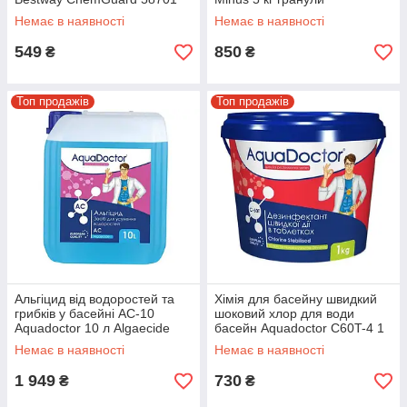
Немає в наявності
Немає в наявності
549
850
₴
₴
Топ продажів
Топ продажів
Альгіцид від водоростей та
Хімія для басейну швидкий
грибків у басейні AC-10
шоковий хлор для води
Aquadoctor 10 л Algaecide
басейн Aquadoctor C60T-4 1
дезінфікуючий препарат
кг таблетки 20 г
Немає в наявності
Немає в наявності
1 949
730
₴
₴