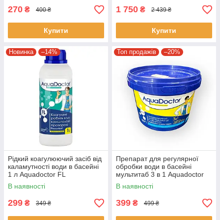
270
1 750
₴
₴
400 ₴
2 439 ₴
Купити
Купити
Новинка
–14%
Топ продажів
–20%
Рідкий коагулюючий засіб від
Препарат для регулярної
каламутності води в басейні
обробки води в басейні
1 л Aquadoctor FL
мультитаб 3 в 1 Aquadoctor
MC-T 400 г таблетки 200 г
В наявності
В наявності
299
399
₴
₴
349 ₴
499 ₴