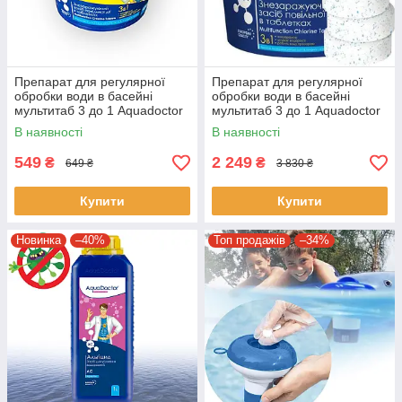
Препарат для регулярної
Препарат для регулярної
обробки води в басейні
обробки води в басейні
мультитаб 3 до 1 Aquadoctor
мультитаб 3 до 1 Aquadoctor
1 кг таблетки 200 г
5 кг таблетки 200 г
В наявності
В наявності
549
2 249
₴
₴
649 ₴
3 830 ₴
Купити
Купити
Новинка
–40%
Топ продажів
–34%