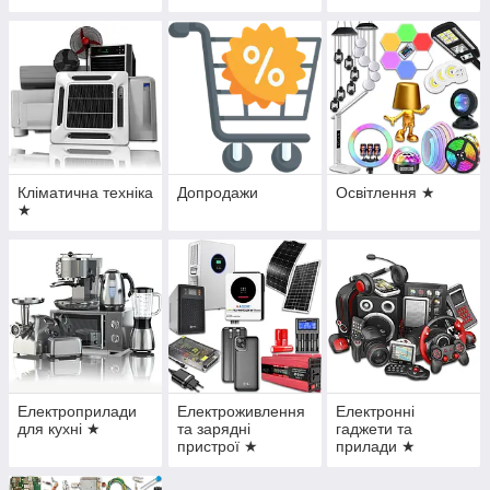
планшетів
Кліматична техніка
Допродажи
Освітлення ★
★
Електроприлади
Електроживлення
Електронні
для кухні ★
та зарядні
гаджети та
пристрої ★
прилади ★