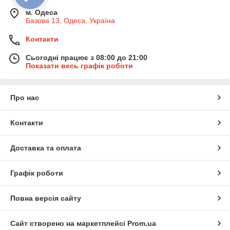
електробритви
м. Одеса
• 🧹
Пилососи, праски, відпарювачі
Базова 13, Одеса, Україна
• 🎧
Навушники, мишки, клавіатури
• ⚖️
Кухонні та товарні електронні ваги
Контакти
• 💵
Машинки для купюр
• 📹
Камери відеоспостереження, LED-телевізори
Сьогодні працює з 08:00 до 21:00
Показати весь графік роботи
• 💡
LED лампи та світлотехніка
Сучасна електроніка — це розумна допомога в кожному
аспекті вашого життя.
Про нас
Контакти
Доставка та оплата
Графік роботи
Повна версія сайту
Сайт створено на маркетплейсі
Prom.ua