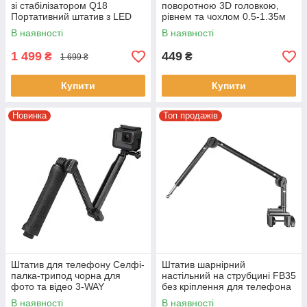
зі стабілізатором Q18
поворотною 3D головкою,
Портативний штатив з LED
рівнем та чохлом 0.5-1.35м
підсвічуванням Чорний
TriPod 330A
В наявності
В наявності
1 499
449
₴
₴
1 699 ₴
Купити
Купити
Новинка
Топ продажів
Штатив для телефону Селфі-
Штатив шарнірний
палка-трипод чорна для
настільний на струбцині FB35
фото та відео 3-WAY
без кріплення для телефона
Монопод для екшн камер
В наявності
В наявності