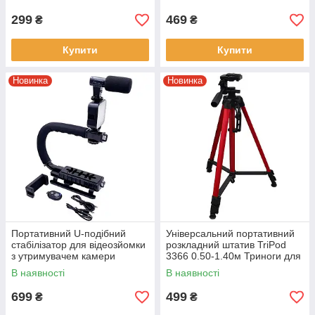
299
469
₴
₴
Купити
Купити
Новинка
Новинка
Портативний U-подібний
Універсальний портативний
стабілізатор для відеозйомки
розкладний штатив TriPod
з утримувачем камери
3366 0.50-1.40м Триноги для
телефону та спалаху AY 49U
телефону та фотоапарата
В наявності
В наявності
699
499
₴
₴