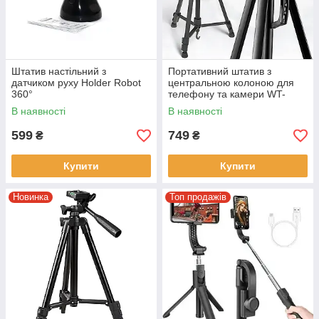
Штатив настільний з
Портативний штатив з
датчиком руху Holder Robot
центральною колоною для
360°
телефону та камери WT-
3520
В наявності
В наявності
599
749
₴
₴
Купити
Купити
Новинка
Топ продажів