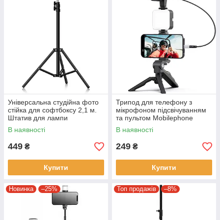
Універсальна студійна фото
Трипод для телефону з
стійка для софтбоксу 2,1 м.
мікрофоном підсвічуванням
Штатив для лампи
та пультом Mobilephone
алюмінієвий Чорний
Набір блогера 5 в 1
В наявності
В наявності
449
249
₴
₴
Купити
Купити
Новинка
–25%
Топ продажів
–8%