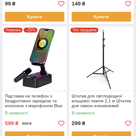
99
149
₴
₴
Купити
Купити
Новинка
–25%
Топ продажів
Підставка на телефон з
Штатив для світлодіодної
бездротовою зарядкою та
кільцевої лампи 2,1 м Штатив
колонкою з мікрофоном Blue
для лампи алюмінієвий
Tooth AND K18 -2 Складна
Чорний
В наявності
В наявності
підставка
599
299
₴
₴
800 ₴