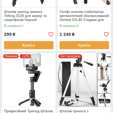
Штатив трипод триногу
Селфі штатив-стабілізатор
Tefeng 3120 для камер та
автоматичний збалансований
смартфонів Чорний
Gimbal GS-40 Стедики для
смартфона
В наявності
В наявності
299
1 249
₴
₴
Купити
Купити
Новинка
–12%
Топ продажів
Професійний Трипод-Штатив
Штатив-тринога з