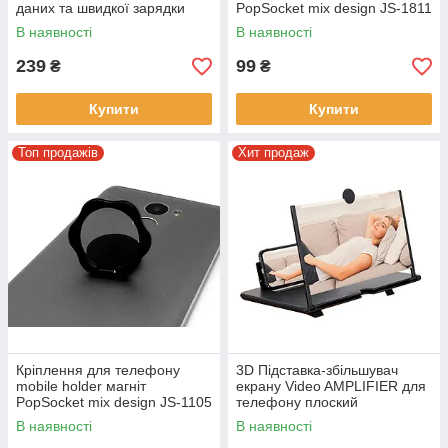
даних та швидкої зарядки
PopSocket mix design JS-1811
гаджетів 60 Вт Чорний
В наявності
В наявності
239
99
₴
₴
Купити
Купити
Топ продажів
Хит продаж
Кріплення для телефону
3D Підставка-збільшувач
mobile holder магніт
екрану Video AMPLIFIER для
PopSocket mix design JS-1105
телефону плоский
червоний,білий,чорний
В наявності
В наявності