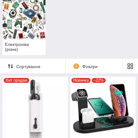
Електроніка
(різне)
Сортування
0
Фільтри
Хит продаж
Новинка
–22%