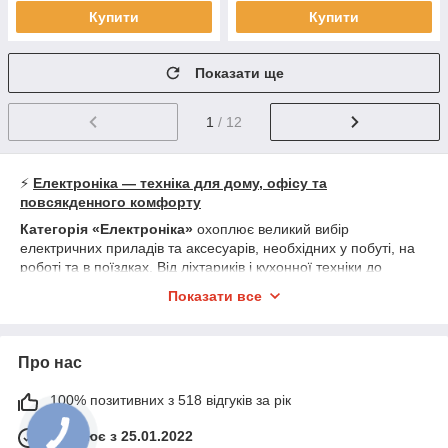
Купити
Купити
Показати ще
1
/ 12
⚡
Електроніка — техніка для дому, офісу та
повсякденного комфорту
Категорія «Електроніка»
охоплює великий вибір
електричних приладів та аксесуарів, необхідних у побуті, на
роботі та в поїздках. Від ліхтариків і кухонної техніки до
систем відеоспостереження й ваг — усе, що робить життя
Показати все
зручнішим і технологічнішим.
🛠️
У наявності:
• 🔦
Ліхтарики ручні та налобні
Про нас
• ☕
Електрочайники, тостери, міксери, кухонна
електротехніка
100% позитивних з 518 відгуків за рік
• 🔌
Перетворювачі напруги, випрямлячі, крани з
підігрівом
Працює з 25.01.2022
• 💇
Плойки, фени, прасочки, машинки для стрижки,