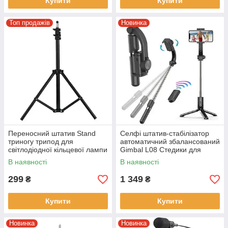
Купити
Купити
Топ продажів
Новинка
Переносний штатив Stand
Селфі штатив-стабілізатор
триногу трипод для
автоматичний збалансований
світлодіодної кільцевої лампи
Gimbal L08 Стедики для
2,1 м без коробки Чорний
смартфона
В наявності
В наявності
299
1 349
₴
₴
Купити
Купити
Новинка
Новинка