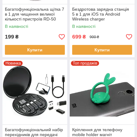
Багатофункціональна щітка 7
Бездротова зарядна станція
в 1 для чищення великої
5 в 1 для iOS та Android
кількості пристроїв RD-50
Wireless charger
Щітка для чищення гаджетів
Мультифункціональний
В наявності
В наявності
девайс для заряджання
199
699
₴
₴
900 ₴
Купити
Купити
Новинка
Топ продажів
Багатофункціональний набір
Кріплення для телефону
перехідників для передачі
mobile holder магніт