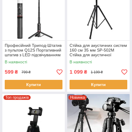
Професійний Трипод-Штатив
Стійка для акустичних систем
з пультом Q12S Портативний
160 см 35 мм SP-502M
штатив з LED підсвічуванням
Стійка для акустичної
Чорний
колонки
В наявності
В наявності
599
1 099
₴
₴
799 ₴
1 199 ₴
Купити
Купити
Топ продажів
Новинка