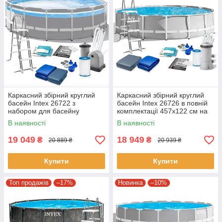
Каркасний збірний круглий
Каркасний збірний круглий
басейн Intex 26722 з
басейн Intex 26726 в повній
набором для басейну
комплектації 457х122 см на
427х107 см на 12706 л сірий
16805 л сірий
В наявності
В наявності
19 049
18 949
₴
₴
20 889 ₴
20 939 ₴
Купити
Купити
Топ продажів
–17%
Новинка
–10%