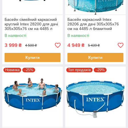
Басейн сімейний каркасний
Басейн каркасний Intex
круглий Intex 28200 для дачі
28206 для дачі 305х305х76
305х305х76 см на 4485 л
см на 4485 л блакитний
синій
В наявності
В наявності
3 999
4 949
₴
₴
4 500 ₴
5 439 ₴
Купити
Купити
Новинка
–25%
Топ продажів
–29%