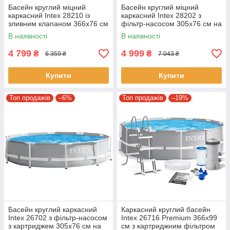
Басейн круглий міцний
Басейн круглий міцний
каркасний Intex 28210 із
каркасний Intex 28202 з
зливним клапаном 366х76 см
фільтр-насосом 305х76 см на
на 6503 л синій
4485 л синій
В наявності
В наявності
4 799
4 999
₴
₴
6 359 ₴
7 043 ₴
Купити
Купити
Топ продажів
–6%
Топ продажів
–19%
Басейн круглий каркасний
Каркасний круглий басейн
Intex 26702 з фільтр-насосом
Intex 26716 Premium 366х99
з картриджем 305x76 см на
см з картриджним фільтром