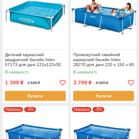
Дитячий каркасний
Прямокутний сімейний
квадратний басейн Intex
каркасний басейн Intex
57173 для дачі 122х122х30
28270 для дачі 220 x 150 x 60
см на 380 л блакитний
см на 1662 л синій
В наявності
В наявності
1 399
3 799
₴
₴
1 549 ₴
4 289 ₴
Купити
Купити
Новинка
–9%
Новинка
–9%