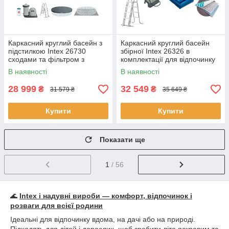
Каркасний круглий басейн з
Каркасний круглий басейн
підстилкою Intex 26730
збірної Intex 26326 в
сходами та фільтром з
комплектації для відпочинку
тентом 488х122 см на 19156
488х122 см на 19156 л сірий
В наявності
В наявності
л сірий
28 999
32 549
₴
₴
31 579 ₴
35 649 ₴
Купити
Купити
Показати ще
1
/ 56
🌊
Intex і надувні вироби — комфорт, відпочинок і
розваги для всієї родини
Ідеальні для відпочинку вдома, на дачі або на природі.