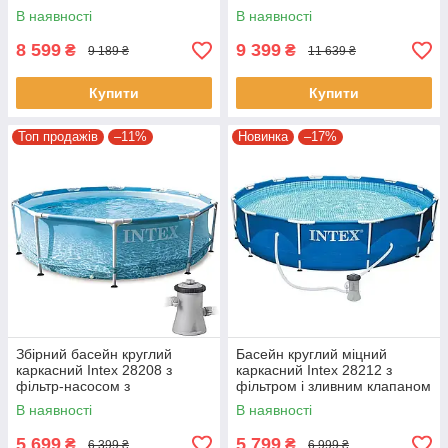
4485 л сірий
та сходами на 8592 л сірий
В наявності
В наявності
8 599
9 399
₴
₴
9 189 ₴
11 639 ₴
Купити
Купити
Топ продажів
–11%
Новинка
–17%
Збірний басейн круглий
Басейн круглий міцний
каркасний Intex 28208 з
каркасний Intex 28212 з
фільтр-насосом з
фільтром і зливним клапаном
картриджем 305x76 см на
366х76 см на 6503 л синій
В наявності
В наявності
4485 л блакитний
5 699
5 799
₴
₴
6 399 ₴
6 999 ₴