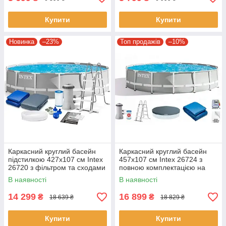
Купити
Купити
Новинка
–23%
Топ продажів
–10%
Каркасний круглий басейн
Каркасний круглий басейн
підстилкою 427x107 см Intex
457x107 см Intex 26724 з
26720 з фільтром та сходами
повною комплектацією на
на 12706 л сірий
14614 л сірий
В наявності
В наявності
14 299
16 899
₴
₴
18 639 ₴
18 829 ₴
Купити
Купити