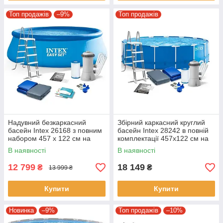
Топ продажів
–9%
Топ продажів
Надувний безкаркасний
Збірний каркасний круглий
басейн Intex 26168 з повним
басейн Intex 28242 в повній
набором 457 x 122 см на
комплектації 457х122 см на
14141 л блакитний
16805 л синій
В наявності
В наявності
12 799
18 149
₴
₴
13 999 ₴
Купити
Купити
Новинка
–9%
Топ продажів
–10%