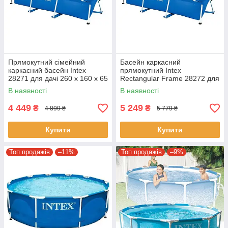
Прямокутний сімейний
Басейн каркасний
каркасний басейн Intex
прямокутний Intex
28271 для дачі 260 x 160 x 65
Rectangular Frame 28272 для
см на 2200 л синій
дачі 300 x 200 x 75 см на
В наявності
В наявності
3800 л синій
4 449
5 249
₴
₴
4 899 ₴
5 779 ₴
Купити
Купити
Топ продажів
–11%
Топ продажів
–9%