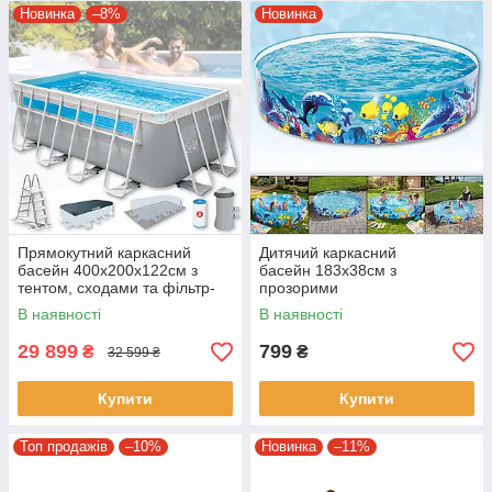
Новинка
–8%
Новинка
Прямокутний каркасний
Дитячий каркасний
басейн 400х200х122см з
басейн 183х38см з
тентом, сходами та фільтр-
прозорими
насосом Intex 26770
боковинами Bestway 55030
В наявності
В наявності
29 899
799
₴
₴
32 599 ₴
Купити
Купити
Топ продажів
–10%
Новинка
–11%