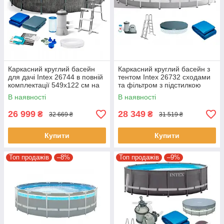
Каркасний круглий басейн
Каркасний круглий басейн з
для дачі Intex 26744 в повній
тентом Intex 26732 сходами
комплектації 549х122 см на
та фільтром з підстилкою
24310 л графітовий
549х122 см на 24311 л сірий
В наявності
В наявності
26 999
28 349
₴
₴
32 669 ₴
31 519 ₴
Купити
Купити
Топ продажів
–8%
Топ продажів
–9%