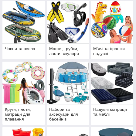
Човни та весла
Маски, трубки,
М'ячі та іграшки
ласти, окуляри
надувні
Круги, плоти,
Набори та
Надувні матраци
матраци для
аксесуари для
та меблі
плавання
басейнів