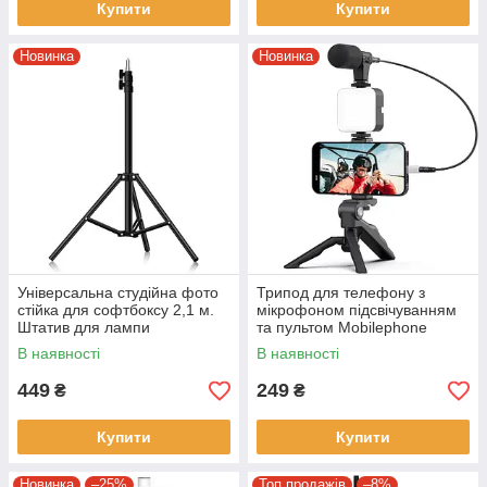
Купити
Купити
Новинка
Новинка
Універсальна студійна фото
Трипод для телефону з
стійка для софтбоксу 2,1 м.
мікрофоном підсвічуванням
Штатив для лампи
та пультом Mobilephone
алюмінієвий Чорний
Набір блогера 5 в 1
В наявності
В наявності
449
249
₴
₴
Купити
Купити
Новинка
–25%
Топ продажів
–8%