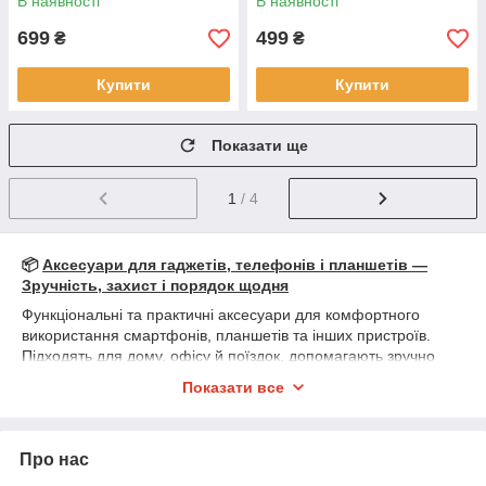
В наявності
В наявності
699
499
₴
₴
Купити
Купити
Показати ще
1
/ 4
📦
Аксесуари для гаджетів, телефонів і планшетів —
Зручність, захист і порядок щодня
Функціональні та практичні аксесуари для комфортного
використання смартфонів, планшетів та інших пристроїв.
Підходять для дому, офісу й поїздок, допомагають зручно
розміщувати, зберігати та захищати гаджети.
Показати все
🛠️
У наявності:
• 📱
Тримачі та підставки
— для телефону й планшета на
стіл чи тумбу
Про нас
• 🧲
Магнітні кріплення
— для легкого фіксування пристрою