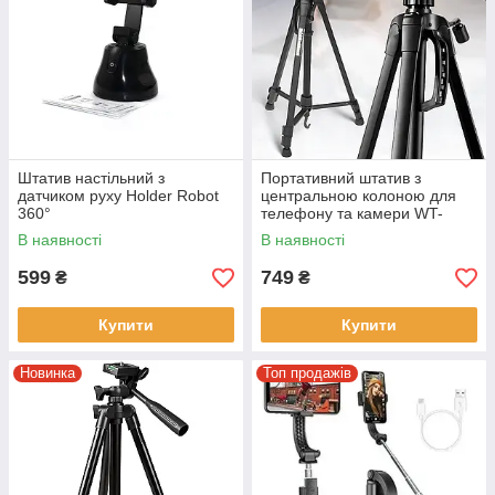
Штатив настільний з
Портативний штатив з
датчиком руху Holder Robot
центральною колоною для
360°
телефону та камери WT-
3520
В наявності
В наявності
599
749
₴
₴
Купити
Купити
Новинка
Топ продажів