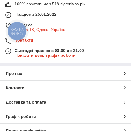
• 🧼
Органайзери та стійки
— для зберігання гаджетів і
100% позитивних з 518 відгуків за рік
кабелів
• 🧽
Серветки та спреї для чищення
— для догляду за
Працює з 25.01.2022
екранами та корпусами
• 🎧
Аксесуари для навушників і зарядок
— зручне
м. Одеса
зберігання та захист
Базова 13, Одеса, Україна
КНОПКА
ЗВ'ЯЗКУ
• 💼
Компактні сумки й чохли
— для безпечного
транспортування техніки
Контакти
Практичні рішення — для ваших цифрових помічників
Сьогодні працює з 08:00 до 21:00
Показати весь графік роботи
Про нас
Контакти
Доставка та оплата
Графік роботи
Повна версія сайту