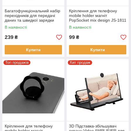
Багатофункціональний набір
Кріплення для телефону
перехідників для передачі
mobile holder магніт
даних та швидкої зарядки
PopSocket mix design JS-1811
гаджетів 60 Вт Чорний
В наявності
В наявності
239
99
₴
₴
Купити
Купити
Топ продажів
Хит продаж
Кріплення для телефону
3D Підставка-збільшувач
mobile holder магніт
екрану Video AMPLIFIER для