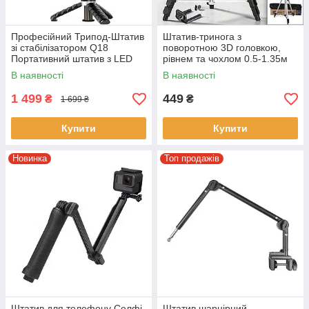
Професійний Трипод-Штатив
Штатив-тринога з
зі стабілізатором Q18
поворотною 3D головкою,
Портативний штатив з LED
рівнем та чохлом 0.5-1.35м
підсвічуванням Чорний
TriPod 330A
В наявності
В наявності
1 499
449
₴
₴
1 699 ₴
Купити
Купити
Новинка
Топ продажів
Штатив для телефону Селфі-
Штатив шарнірний