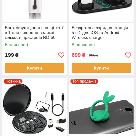
Багатофункціональна щітка 7
Бездротова зарядна станція
в 1 для чищення великої
5 в 1 для iOS та Android
кількості пристроїв RD-50
Wireless charger
Щітка для чищення гаджетів
Мультифункціональний
В наявності
В наявності
девайс для заряджання
199
699
₴
₴
900 ₴
Купити
Купити
Новинка
Топ продажів