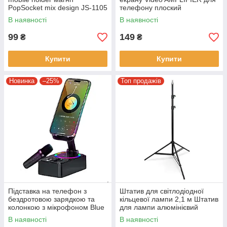
PopSocket mix design JS-1105
телефону плоский
червоний,білий,чорний
В наявності
В наявності
99
149
₴
₴
Купити
Купити
Новинка
–25%
Топ продажів
Підставка на телефон з
Штатив для світлодіодної
бездротовою зарядкою та
кільцевої лампи 2,1 м Штатив
колонкою з мікрофоном Blue
для лампи алюмінієвий
Tooth AND K18 -2 Складна
Чорний
В наявності
В наявності
підставка