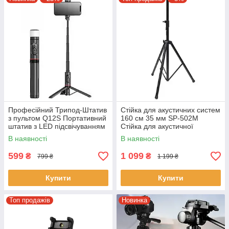
Професійний Трипод-Штатив
Стійка для акустичних систем
з пультом Q12S Портативний
160 см 35 мм SP-502M
штатив з LED підсвічуванням
Стійка для акустичної
Чорний
колонки
В наявності
В наявності
599
1 099
₴
₴
799 ₴
1 199 ₴
Купити
Купити
Топ продажів
Новинка