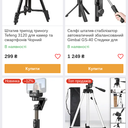
Штатив трипод триногу
Селфі штатив-стабілізатор
Tefeng 3120 для камер та
автоматичний збалансований
смартфонів Чорний
Gimbal GS-40 Стедики для
смартфона
В наявності
В наявності
299
1 249
₴
₴
Купити
Купити
Новинка
–12%
Топ продажів