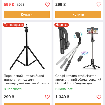
599
299
₴
₴
800 ₴
Купити
Купити
Топ продажів
Новинка
Переносний штатив Stand
Селфі штатив-стабілізатор
триногу трипод для
автоматичний збалансований
світлодіодної кільцевої лампи
Gimbal L08 Стедики для
2,1 м без коробки Чорний
смартфона
В наявності
В наявності
299
1 349
₴
₴