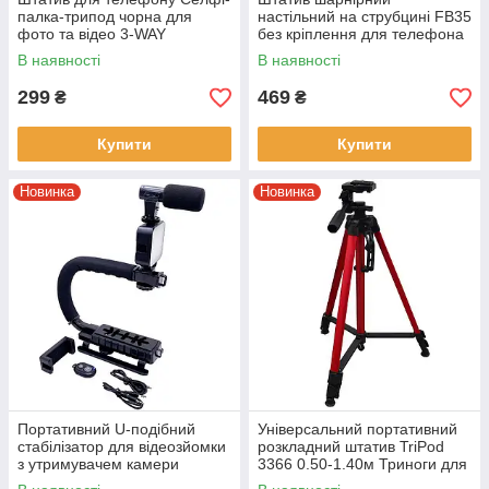
палка-трипод чорна для
настільний на струбцині FB35
фото та відео 3-WAY
без кріплення для телефона
Монопод для екшн камер
В наявності
В наявності
299
469
₴
₴
Купити
Купити
Новинка
Новинка
Портативний U-подібний
Універсальний портативний
стабілізатор для відеозйомки
розкладний штатив TriPod
з утримувачем камери
3366 0.50-1.40м Триноги для
телефону та спалаху AY 49U
телефону та фотоапарата