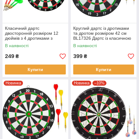
Класичний дартс
Круглий дартс із дротиками
двосторонній розміром 12
та дротом розміром 42 см
дюймів з 4 дротиками з
BL17326 Дартс із класичною
голкою MS 0095 Дартс
мішенню
В наявності
В наявності
класичний з мішенню
249
399
₴
₴
Купити
Купити
Новинка
Новинка
–10%