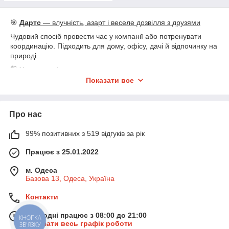
🎯
Дартс
— влучність, азарт і веселе дозвілля з друзями
Чудовий спосіб провести час у компанії або потренувати
координацію. Підходить для дому, офісу, дачі й відпочинку на
природі.
🛍
У наявності:
● 🎯 Класичні мішені — магнітні, на липучках, з голками
Показати все
● 🪁 Безпечні варіанти — для дітей і новачків
● 📦 Набори зі стрілами — готові до використання
● 🧲 Магнітні мішені — безпечні та зручні в установці
Про нас
● 🎯 Професійні щити — із точною розміткою, стандартного
розміру
99% позитивних з 519 відгуків за рік
● 🔧 Легка установка — на стіну чи двері
● 🎲 Підходить для гри, змагань, подарунків і відпочинку
Працює з 25.01.2022
● 👨‍👩‍👧‍👦 Для дорослих і дітей — цікаве дозвілля для всіх
м. Одеса
Базова 13, Одеса, Україна
Контакти
Сьогодні працює з 08:00 до 21:00
КНОПКА
Показати весь графік роботи
ЗВ'ЯЗКУ