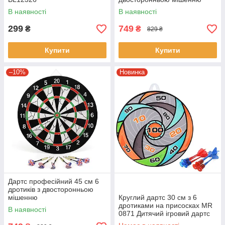
В наявності
В наявності
299
749
₴
₴
829 ₴
Купити
Купити
–10%
Новинка
Дартс професійний 45 см 6
дротиків з двосторонньою
мішенню
Круглий дартс 30 см з 6
дротиками на присосках MR
В наявності
0871 Дитячий ігровий дартс