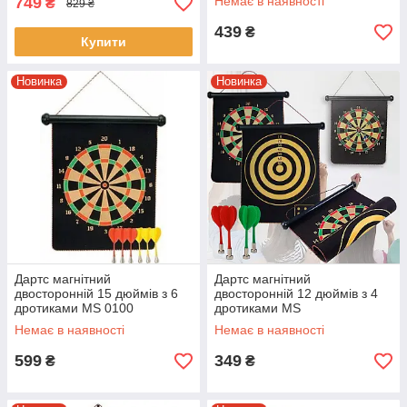
749
Немає в наявності
₴
829 ₴
439
₴
Купити
Новинка
Новинка
Дартс магнітний
Дартс магнітний
двосторонній 15 дюймів з 6
двосторонній 12 дюймів з 4
дротиками MS 0100
дротиками MS
Магнітний дартс у тубусі
0099 Магнітний дартс у тубусі
Немає в наявності
Немає в наявності
599
349
₴
₴