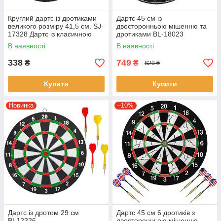
Круглий дартс із дротиками
Дартс 45 см із
великого розміру 41,5 см. SJ-
двосторонньою мішенню та
17328 Дартс із класичною
дротиками BL-18023
мішенню
В наявності
В наявності
338
749
₴
₴
829 ₴
Купити
Купити
Новинка
–10%
Дартс із дротом 29 см
Дартс 45 см 6 дротиків з
BL12326
двосторонньою мішенню