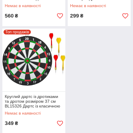
класичного та електронного
Дартс дитячий
Немає в наявності
Немає в наявності
дартсу BL-3500 Упаковка 3
шт.
560
299
₴
₴
Топ продажів
Круглий дартс із дротиками
та дротом розміром 37 см
BL15326 Дартс із класичною
мішенню
Немає в наявності
349
₴