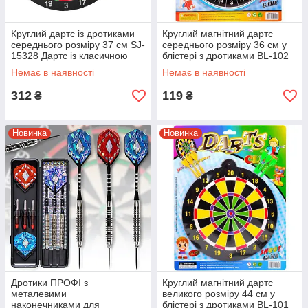
Круглий дартс із дротиками
Круглий магнітний дартс
середнього розміру 37 см SJ-
середнього розміру 36 см у
15328 Дартс із класичною
блістері з дротиками BL-102
мішенню
Дартс дитячий
Немає в наявності
Немає в наявності
312
119
₴
₴
Новинка
Новинка
Дротики ПРОФІ з
Круглий магнітний дартс
металевими
великого розміру 44 см у
наконечниками для
блістері з дротиками BL-101