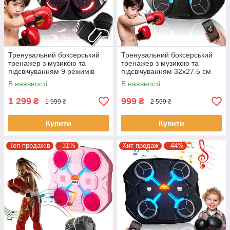
Тренувальний боксерський
Тренувальний боксерський
тренажер з музикою та
тренажер з музикою та
підсвічуванням 9 режимів
підсвічуванням 32х27.5 см
Music Boxing Настінна
Настінна мішень для боксу
В наявності
В наявності
мішень для боксу
1 299
999
₴
₴
1 999 ₴
2 599 ₴
Купити
Купити
Топ продажів
–31%
Хит продаж
–44%