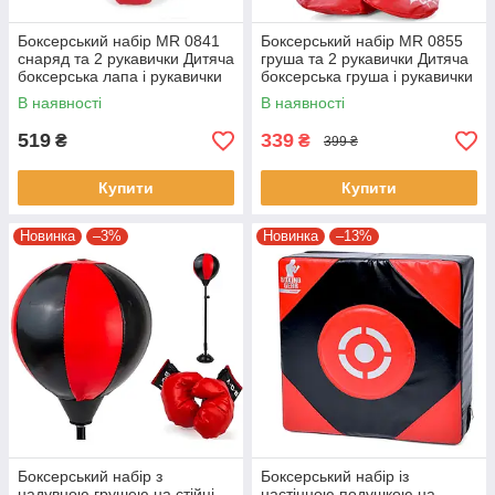
Боксерський набір MR 0841
Боксерський набір MR 0855
снаряд та 2 рукавички Дитяча
груша та 2 рукавички Дитяча
боксерська лапа і рукавички
боксерська груша і рукавички
В наявності
В наявності
519
339
₴
₴
399 ₴
Купити
Купити
Новинка
–3%
Новинка
–13%
Боксерський набір з
Боксерський набір із
надувною грушею на стійці
настінною подушкою на