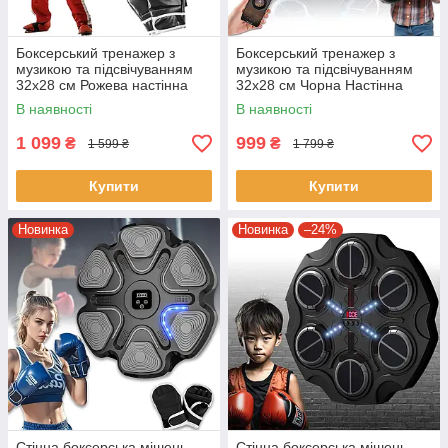
Боксерський тренажер з
Боксерський тренажер з
музикою та підсвічуванням
музикою та підсвічуванням
32х28 см Рожева настінна
32х28 см Чорна Настінна
мішень для боксу
мішень для боксу з
В наявності
В наявності
рукавичками
1 099
999
₴
₴
1 599 ₴
1 799 ₴
Купити
Купити
Новинка
Новинка
–24%
Стінна боксерська мішень
Стінна боксерська мішень