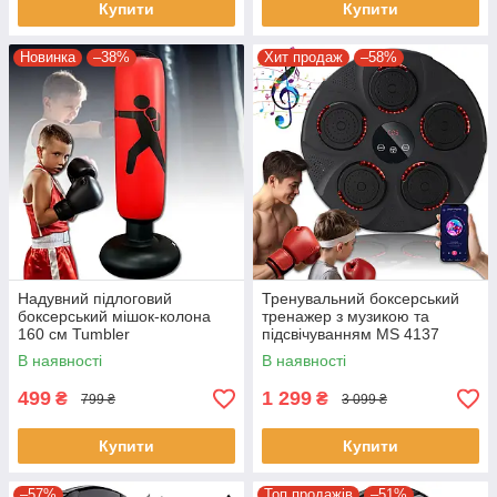
Купити
Купити
Новинка
–38%
Хит продаж
–58%
Надувний підлоговий
Тренувальний боксерський
боксерський мішок-колона
тренажер з музикою та
160 см Tumbler
підсвічуванням MS 4137
Настінна мішень для боксу
В наявності
В наявності
499
1 299
₴
₴
799 ₴
3 099 ₴
Купити
Купити
–57%
Топ продажів
–51%