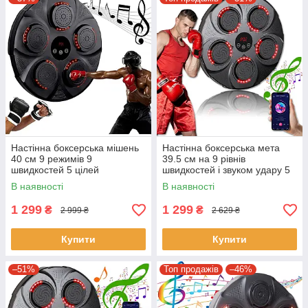
Настінна боксерська мішень
Настінна боксерська мета
40 см 9 режимів 9
39.5 см на 9 рівнів
швидкостей 5 цілей
швидкостей і звуком удару 5
рукавички в комплекті
цілей рукавички в комплекті
В наявності
В наявності
1 299
1 299
₴
₴
2 999 ₴
2 629 ₴
Купити
Купити
–51%
Топ продажів
–46%