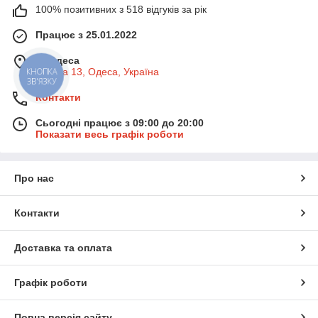
● 📦 Компактні моделі — для домашнього використання
100% позитивних з 518 відгуків за рік
● 🧰 Міцні матеріали — ПВХ, шкірозамінник, щільна тканина
● 🎽 Підходить для тренувань, кардіо, розвитку реакції
Працює з 25.01.2022
● 🧒 Є варіанти для дітей і підлітків
м. Одеса
Базова 13, Одеса, Україна
КНОПКА
ЗВ'ЯЗКУ
Контакти
Сьогодні працює з 09:00 до 20:00
Показати весь графік роботи
Про нас
Контакти
Доставка та оплата
Графік роботи
Повна версія сайту