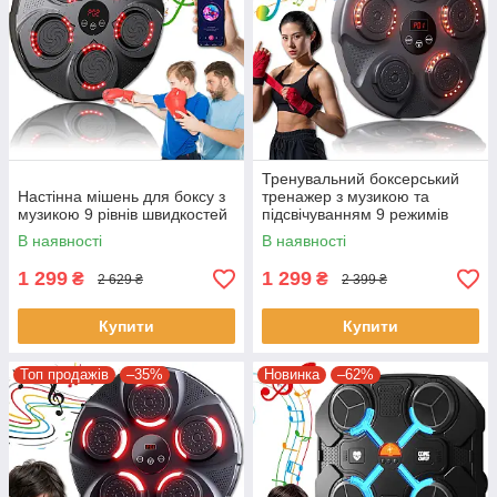
Тренувальний боксерський
Настінна мішень для боксу з
тренажер з музикою та
музикою 9 рівнів швидкостей
підсвічуванням 9 режимів
Настінна мішень для боксу
В наявності
В наявності
1 299
1 299
₴
₴
2 629 ₴
2 399 ₴
Купити
Купити
Топ продажів
–35%
Новинка
–62%