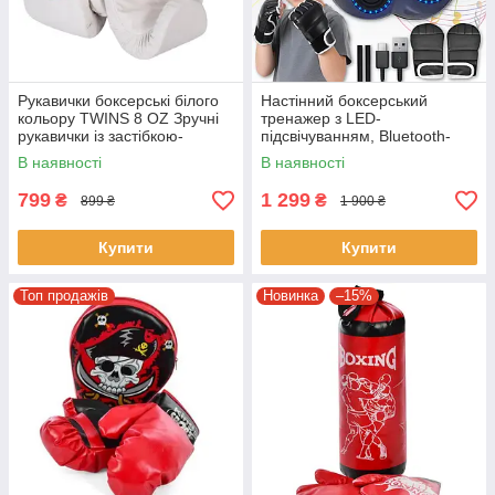
Рукавички боксерські білого
Настінний боксерський
кольору TWINS 8 OZ Зручні
тренажер з LED-
рукавички із застібкою-
підсвічуванням, Bluetooth-
липучкою для тренувань
колонкою та режимами
В наявності
В наявності
тренування
799
1 299
₴
₴
899 ₴
1 900 ₴
Купити
Купити
Топ продажів
Новинка
–15%