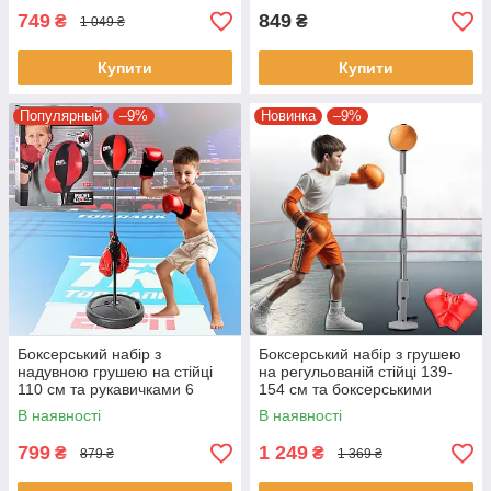
749
849
₴
₴
1 049 ₴
Купити
Купити
Популярный
–9%
Новинка
–9%
Боксерський набір з
Боксерський набір з грушею
надувною грушею на стійці
на регульованій стійці 139-
110 см та рукавичками 6
154 см та боксерськими
унцій MS 0331 Дитячий
рукавичками
В наявності
В наявності
боксерський набір
799
1 249
₴
₴
879 ₴
1 369 ₴