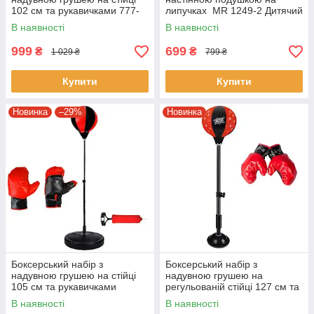
102 см та рукавичками 777-
липучках MR 1249-2 Дитячий
784A Дитячий боксерський
боксерський набір із
В наявності
В наявності
набір
боксерським щитом
999
699
₴
₴
1 029 ₴
799 ₴
Купити
Купити
Новинка
–29%
Новинка
Боксерський набір з
Боксерський набір з
надувною грушею на стійці
надувною грушею на
105 см та рукавичками
регульованій стійці 127 см та
Punching Ball Set Дитячий
рукавичками Boxing Дитячий
В наявності
В наявності
боксерський набір
боксерський набір