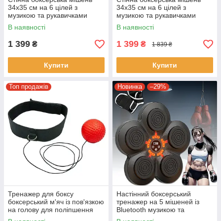
34х35 см на 6 цілей з
34х35 см на 6 цілей з
музикою та рукавичками
музикою та рукавичками
BK891 Чорна
BK891 Чорна
В наявності
В наявності
1 399
1 399
₴
₴
1 839 ₴
Купити
Купити
Топ продажів
Новинка
–29%
Тренажер для боксу
Настінний боксерський
боксерський м'яч із пов'язкою
тренажер на 5 мішеней із
на голову для поліпшення
Bluetooth музикою та
координації та реакції Muay
рукавичками в комплекті