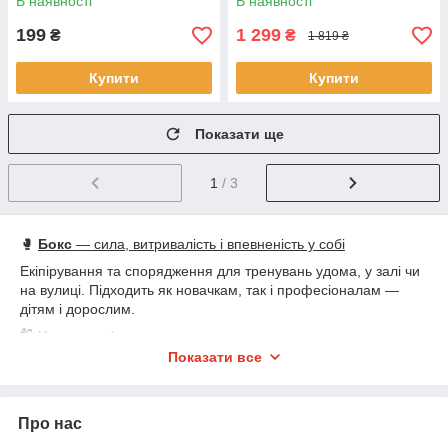
В наявності
В наявності
Thai
199
1 299
₴
₴
1 819 ₴
Купити
Купити
Показати ще
1
/ 3
🥊
Бокс
— сила, витривалість і впевненість у собі
Екіпірування та спорядження для тренувань удома, у залі чи
на вулиці. Підходить як новачкам, так і професіоналам —
дітям і дорослим.
🛍
У наявності:
● 🥊 Боксерські рукавички — для тренувань, спарингів, груші
Показати все
● 🧤 Бінти та захист — для рук, голови, корпусу
● 🥋 Боксерські груші — підвісні, на підставці, підлогові
● 🎯 Набори для боксу — рукавички + груша, у комплекті або
Про нас
окремо