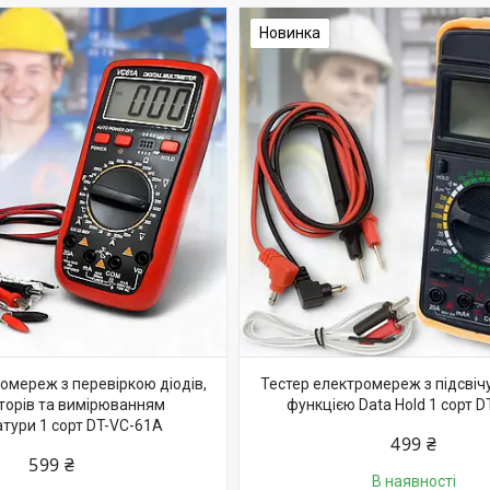
Новинка
омереж з перевіркою діодів,
Тестер електромереж з підсвіч
торів та вимірюванням
функцією Data Hold 1 сорт 
тури 1 сорт DT-VC-61A
499 ₴
599 ₴
В наявності