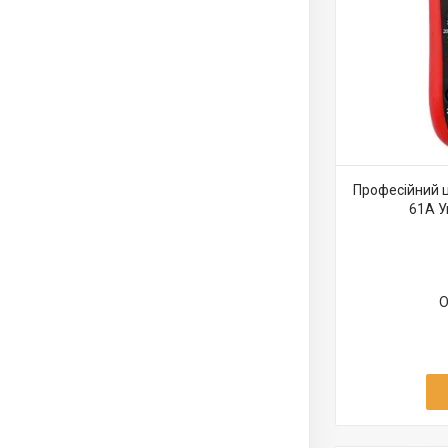
Професійний 
61A У
О