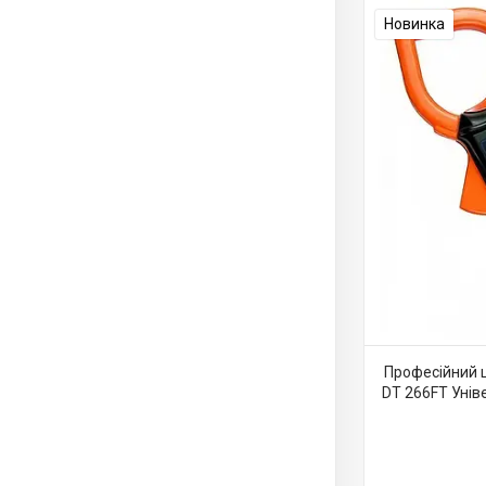
Новинка
Професійний 
DT 266FT Унів