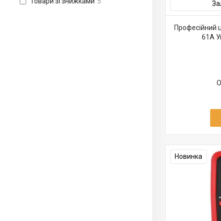
Товари зі знижками
5
За
Професійний 
61A У
О
Новинка