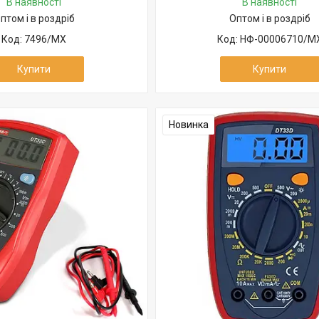
В наявності
В наявності
птом і в роздріб
Оптом і в роздріб
7496/MX
НФ-00006710/M
Купити
Купити
Новинка