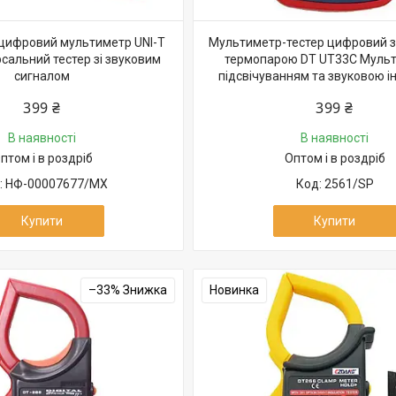
цифровий мультиметр UNI-T
Мультиметр-тестер цифровий з
сальний тестер зі звуковим
термопарою DT UT33C Мульт
сигналом
підсвічуванням та звуковою і
399 ₴
399 ₴
В наявності
В наявності
птом і в роздріб
Оптом і в роздріб
НФ-00007677/MX
2561/SP
Купити
Купити
–33%
Новинка