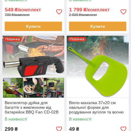
549
1 799
₴/комплект
₴/комплект
700 ₴/комплект
2 000 ₴/комплект
Купити
Купити
Новинка
Новинка
Вентилятор-дуйка для
Віяло-махалка 37х20 см
багаття з живленням від
овальної форми для
батарейок BBQ Fan CD-02B
роздування вугілля та вогню
Чорний
3150N
В наявності
В наявності
299
49
₴
₴