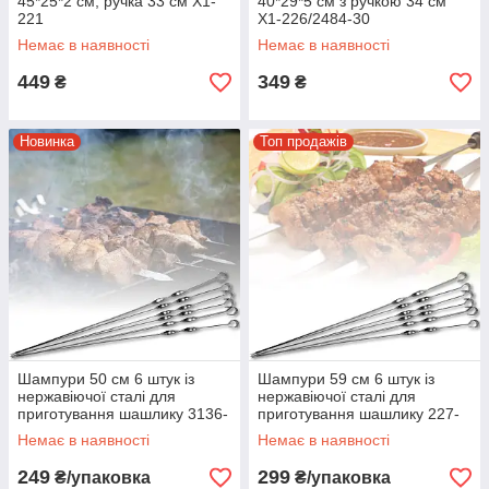
45*25*2 см, ручка 33 см X1-
40*29*5 см з ручкою 34 см
221
X1-226/2484-30
Немає в наявності
Немає в наявності
449
349
₴
₴
Новинка
Топ продажів
Шампури 50 см 6 штук із
Шампури 59 см 6 штук із
нержавіючої сталі для
нержавіючої сталі для
приготування шашлику 3136-
приготування шашлику 227-
50-1
07
Немає в наявності
Немає в наявності
249
299
₴/упаковка
₴/упаковка