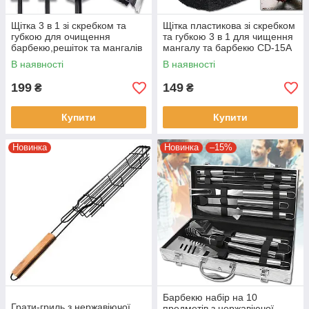
Щітка 3 в 1 зі скребком та
Щітка пластикова зі скребком
губкою для очищення
та губкою 3 в 1 для чищення
барбекю,решіток та мангалів
мангалу та барбекю CD-15A
6116A
В наявності
В наявності
199
149
₴
₴
Купити
Купити
Новинка
Новинка
–15%
Барбекю набір на 10
Грати-гриль з нержавіючої
предметів з нержавіючої