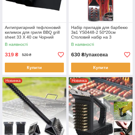
Антипригарний тефлоновий
Набір приладів для барбекю
килимок для гриля BBQ grill
3в1 YS0448-2 50*20см
sheet 33 Х 40 см Чорний
Столовий набір на 3
предмети
В наявності
В наявності
319
630
₴
₴/упаковка
520 ₴
Купити
Купити
Новинка
Новинка