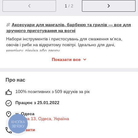
1
/ 2
🍖
Аксесуари для мангалів, барбекю та грилів — все для
зручного приготування на вогні
Набори інструментів і пристосувань для смаження м’яса,
овочів і риби на відкритому повітрі. Ідеально для дачі,
кемпінгу, пікніка або двору.
🛠️
У наявності:
Показати все
• 🍢
Шампури, решітки, сітки — для різних страв
• 🧤
Жаростійкі рукавиці та прихватки
• 🔥
Розпалювачі, екрани від вітру — стабільне полум’я
Про нас
• 🧽
Щітки для очищення решіток і грилів
• 📦
Чохли, сумки — зручно зберігати та транспортувати
100% позитивних з 509 відгуків за рік
• 🍴
Щипці, виделки, лопатки — усе для зручного
готування
Працює з 25.01.2022
Справжній гриль — це більше, ніж просто вогонь.
м. Одеса
Базова 13, Одеса, Україна
КНОПКА
ЗВ'ЯЗКУ
Контакти