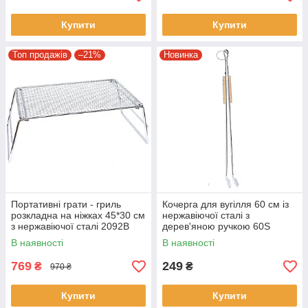
Купити
Купити
Топ продажів
–21%
Новинка
Портативні грати - гриль
Кочерга для вугілля 60 см із
розкладна на ніжках 45*30 см
нержавіючої сталі з
з нержавіючої сталі 2092B
дерев'яною ручкою 60S
Кочерга для мангалу
В наявності
В наявності
769
249
₴
₴
970 ₴
Купити
Купити