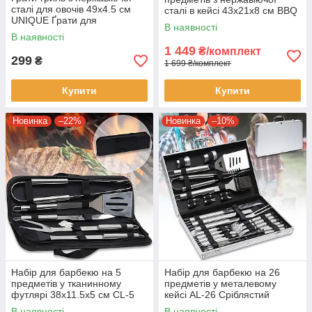
сталі для овочів 49х4.5 см
сталі в кейсі 43х21х8 см BBQ
UNIQUE Ґрати для
Tools Set AL-10
В наявності
приготування овочів на вогні
В наявності
1 449
₴/комплект
299
₴
1 699 ₴/комплект
Купити
Купити
Новинка
–22%
Новинка
–10%
Набір для барбекю на 5
Набір для барбекю на 26
предметів у тканинному
предметів у металевому
футлярі 38х11.5х5 см CL-5
кейсі AL-26 Сріблястий
В наявності
В наявності