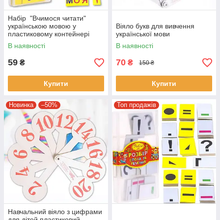
Набір "Вчимося читати"
українською мовою у
Віяло букв для вивчення
пластиковому контейнері
української мови
В наявності
В наявності
59
70
₴
₴
150 ₴
Купити
Купити
Новинка
–50%
Топ продажів
Навчальний віяло з цифрами
для дітей пластиковий