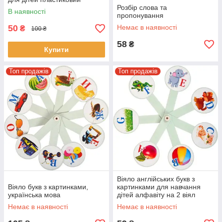
Розбір слова та
В наявності
пропонування
50
Немає в наявності
₴
100 ₴
58
₴
Купити
Топ продажів
Топ продажів
Віяло англійських букв з
Віяло букв з картинками,
картинками для навчання
українська мова
дітей алфавіту на 2 віял
Немає в наявності
Немає в наявності