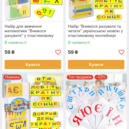
Набір для вивчення
Набір "Вчимося рахувати та
математики "Вчимося
читати" українською мовою у
рахувати" у пластиковому
пластиковому контейнері
контейнері
В наявності
В наявності
59
59
₴
₴
Купити
Купити
Новинка
Топ продажів
–53%