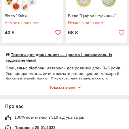
Віяло "Квіти"
Віяло "Цифри і годинник"
Немає в наявності
Немає в наявності
40
68
₴
₴
🧸
Товари для дошкільнят — граємо і навчаємось із
задоволенням!
Спеціально підібрані матеріали для розвитку дітей 3–6 років.
Усе, що допомагає дитині вивчати літери, цифри, кольори й
форми в ігровій формі. Підходить для занять вдома, у
садочку, гуртках і з батьками.
Показати все
📦
У наявності:
• 🧠 Навчальні віяла — літери, цифри, кольори, форми
• 🔤 Абетка українська, англійська, російська з малюнками
Про нас
• 🔢 Цифри та елементарна арифметика
• 🧭 Віяла з дорожніми знаками, годинником, квітами
100% позитивних з 518 відгуків за рік
• 🎨 Візуальні картки та матеріали для розвитку пам’яті
• 👁 Розвиток логіки, уваги, дрібної моторики
Працює з 25.01.2022