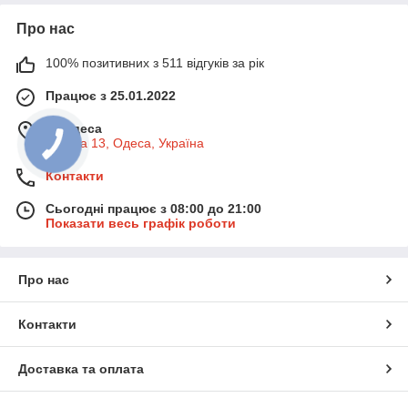
• 🖌 Гуаш — щільна, матова, насичена
• 🖼 Акрил — універсальний, швидко сохне, тримається на
Про нас
будь-якій поверхні
• 🖋 Олійні фарби — для живопису, з глибокими пігментами
100% позитивних з 511 відгуків за рік
• ✍️ Темперні та пастозні фарби — для деталізованого
письма
Працює з 25.01.2022
• 📦 Набори та окремі тюбики — від 6 до 48 кольорів
м. Одеса
• 🛡 Нетоксичний склад — безпечно для дітей
Базова 13, Одеса, Україна
• 📏 Для паперу, полотна, дерева, тканини й картону
• 🎁 Ідеальний вибір для школи, студії, творчості та подарунку
Контакти
🏁
Художні фарби — це інструмент натхнення та кольору!
Сьогодні працює з 08:00 до 21:00
Показати весь графік роботи
Про нас
Контакти
Доставка та оплата