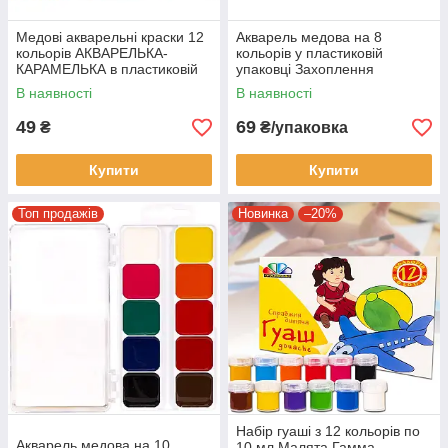
Медові акварельні краски 12
Акварель медова на 8
кольорів АКВАРЕЛЬКА-
кольорів у пластиковій
КАРАМЕЛЬКА в пластиковій
упаковці Захоплення
коробці ТМ Тетрада
В наявності
В наявності
ТЕ461147
49
69
₴
₴/упаковка
Купити
Купити
Топ продажів
Новинка
–20%
Набір гуаші з 12 кольорів по
Акварель медова на 10
10 мл Малята Гамма