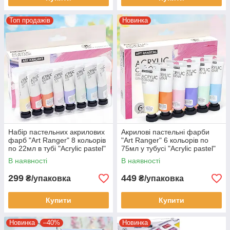
Топ продажів
Новинка
Набір пастельних акрилових
Акрилові пастельні фарби
фарб "Art Ranger" 8 кольорів
"Art Ranger" 6 кольорів по
по 22мл в тубі "Acryliс pastel"
75мл у тубусі "Acryliс pastel"
Упаковка 8 шт.
Упаковка 6 шт.
В наявності
В наявності
299
449
₴/упаковка
₴/упаковка
Купити
Купити
Новинка
–40%
Новинка