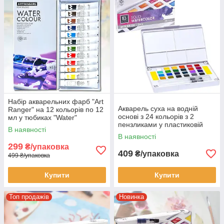
Набір акварельних фарб "Art
Акварель суха на водній
Ranger" на 12 кольорів по 12
основі з 24 кольорів з 2
мл у тюбиках "Water"
пензликами у пластиковій
PW31.12012.A
В наявності
упаковці SDW24 в упаковці 1
В наявності
шт.
299
₴/упаковка
409
₴/упаковка
499 ₴/упаковка
Купити
Купити
Топ продажів
Новинка