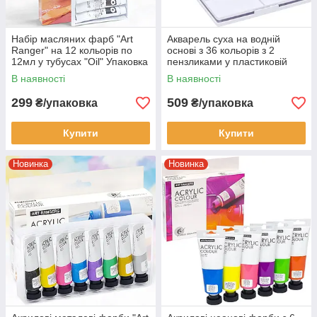
Набір масляних фарб "Art
Акварель суха на водній
Ranger" на 12 кольорів по
основі з 36 кольорів з 2
12мл у тубусах "Oil" Упаковка
пензликами у пластиковій
12 шт.
упаковці SDW36 в упаковці 1
В наявності
В наявності
шт.
299
509
₴/упаковка
₴/упаковка
Купити
Купити
Новинка
Новинка