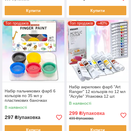
Купити
Купити
Топ продажів
Топ продажів
–40%
Набір акрилових фарб "Art
Набір пальчикових фарб 6
Ranger" 12 кольорів по 12 мл
кольорів по 35 мл у
"Acrylie" Упаковка 12 шт.
пластикових баночках
В наявності
RFC0635-2
В наявності
299
₴/упаковка
297
₴/упаковка
499 ₴/упаковка
Купити
Купити