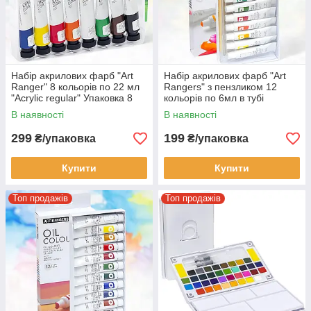
Набір акрилових фарб "Art
Набір акрилових фарб "Art
Ranger" 8 кольорів по 22 мл
Rangers" з пензликом 12
"Acryliс regular" Упаковка 8
кольорів по 6мл в тубі
шт.
"Acrylie" Упаковка 12 шт.
В наявності
В наявності
299
199
₴/упаковка
₴/упаковка
Купити
Купити
Топ продажів
Топ продажів