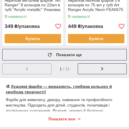
Акрилові металеві фарби "Art
Акрилові неонові фарби з 6
Ranger" 8 кольорів по 22мл в
кольорів по 75 мл у тубі Art
тубі "Acryliс metallic" Упаковка
Ranger Acryliс Neon FEA0675
8 шт.
у коробці
В наявності
В наявності
349
449
₴/упаковка
₴/упаковка
Купити
Купити
Показати ще
1
/ 11
🎨
Художні фарби — виразність, глибина кольору й
свобода творчості!
Фарби для живопису, декору, навчання та професійного
мистецтва. Підходять для дітей, студентів, початківців і
досвідчених художників. Яскраві, укривні й безпечні.
📦
У наявності:
Показати все
• 🎨 Акварель — класична, медова, перламутрова