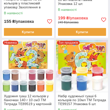
кольорів у пластиковій
Упаковка 12 шт.
упаковці Захоплення в
В наявності
упаковці 2 шт
В наявності
199
₴/упаковка
155
₴/упаковка
249 ₴/упаковка
Купити
Купити
Новинка
Топ продажів
Художня гуаш 12 кольорів у
Набір художньої гуаші 6
баночках 140 г 10 см3 ТМ
кольорів по 10мл ТМ Тетрада
Тетрада ТЕ89519 у картонній
ТЕ99157 Упаковка 6 шт.
коробці
В наявності
В наявності