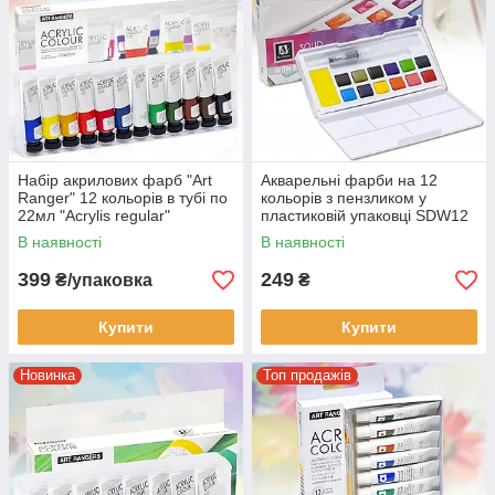
Набір акрилових фарб "Art
Акварельні фарби на 12
Ranger" 12 кольорів в тубі по
кольорів з пензликом у
22мл "Acrylis regular"
пластиковій упаковці SDW12
Упаковка 12 шт.
1 шт.
В наявності
В наявності
399
249
₴/упаковка
₴
Купити
Купити
Новинка
Топ продажів