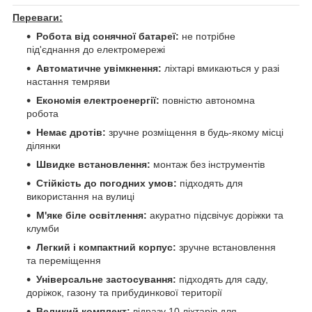
Переваги:
Робота від сонячної батареї:
не потрібне
під'єднання до електромережі
Автоматичне увімкнення:
ліхтарі вмикаються у разі
настання темряви
Економія електроенергії:
повністю автономна
робота
Немає дротів:
зручне розміщення в будь-якому місці
ділянки
Швидке встановлення:
монтаж без інструментів
Стійкість до погодних умов:
підходять для
використання на вулиці
М'яке біле освітлення:
акуратно підсвічує доріжки та
клумби
Легкий і компактний корпус:
зручне встановлення
та переміщення
Універсальне застосування:
підходять для саду,
доріжок, газону та прибудинкової території
Великий комплект:
відразу 10 ліхтарів для