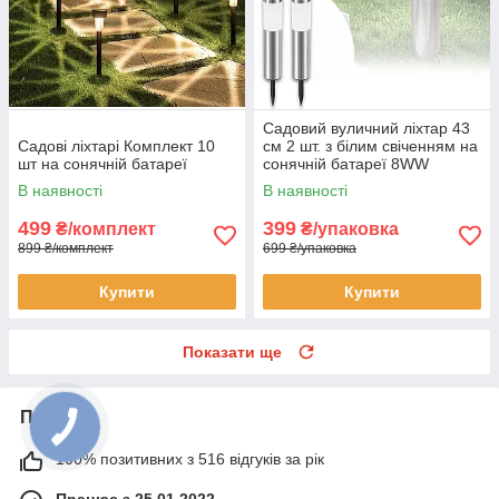
Садовий вуличний ліхтар 43
Садові ліхтарі Комплект 10
см 2 шт. з білим свіченням на
шт на сонячній батареї
сонячній батареї 8WW
В наявності
В наявності
499
399
₴/комплект
₴/упаковка
899 ₴/комплект
699 ₴/упаковка
Купити
Купити
Показати ще
Про нас
100% позитивних з 516 відгуків за рік
Працює з 25.01.2022