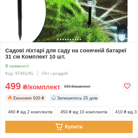
Садові ліхтарі для саду на сонячній батареї
31 см Комплект 10 шт.
В наявності
Код: 97461/KL
Опт і роздріб
499
₴/комплект
999 ₴/комплект
Економія
500 ₴
Залишилось
25 днів
480 ₴
від 2 комплектів
450 ₴
від 10 комплектів
410 ₴
від 3
Купити