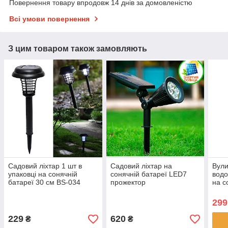
Повернення товару впродовж 14 днів за домовленістю
Всі умови повернення
З цим товаром також замовляють
Садовий ліхтар 1 шт в
Садовий ліхтар на
Вул
упаковці на сонячній
сонячній батареї LED7
водо
батареї 30 см BS-034
прожектор
на с
датч
LED
299
229
620
₴
₴