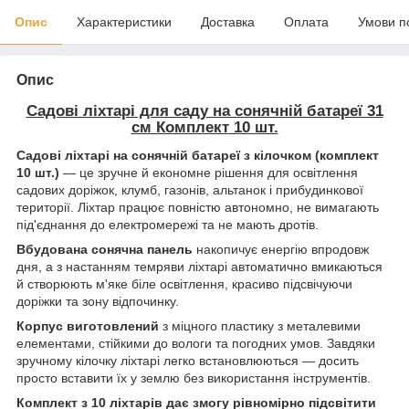
Опис
Характеристики
Доставка
Оплата
Умови п
Опис
Садові ліхтарі для саду на сонячній батареї 31
см Комплект 10 шт.
Садові ліхтарі на сонячній батареї з кілочком (комплект
10 шт.)
— це зручне й економне рішення для освітлення
садових доріжок, клумб, газонів, альтанок і прибудинкової
території. Ліхтар працює повністю автономно, не вимагають
під'єднання до електромережі та не мають дротів.
Вбудована сонячна панель
накопичує енергію впродовж
дня, а з настанням темряви ліхтарі автоматично вмикаються
й створюють м'яке біле освітлення, красиво підсвічуючи
доріжки та зону відпочинку.
Корпус виготовлений
з міцного пластику з металевими
елементами, стійкими до вологи та погодних умов. Завдяки
зручному кілочку ліхтарі легко встановлюються — досить
просто вставити їх у землю без використання інструментів.
Комплект з 10 ліхтарів дає змогу рівномірно підсвітити