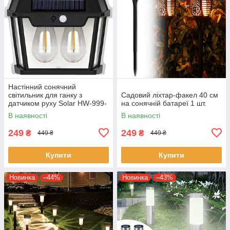
Настінний сонячний
світильник для ганку з
Садовий ліхтар-факел 40 см
датчиком руху Solar HW-999-
на сонячній батареї 1 шт.
2 Ліхтар на 3 режими
В наявності
В наявності
249
249
₴
₴
449 ₴
449 ₴
Купити
Купити
Новинка
–44%
Новинка
–43%