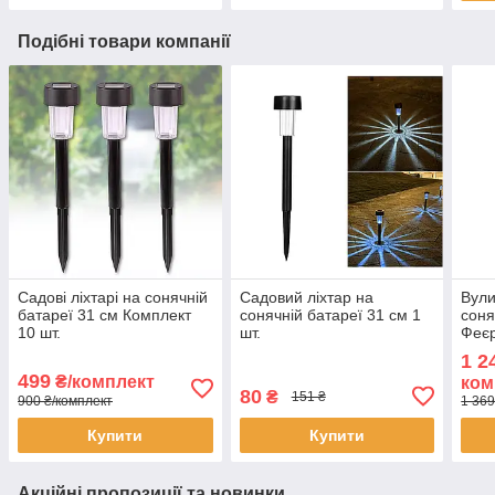
Подібні товари компанії
Садові ліхтарі на сонячній
Садовий ліхтар на
Вули
батареї 31 см Комплект
сонячній батареї 31 см 1
соня
10 шт.
шт.
Феєр
упак
1 2
499
₴/комплект
ком
80
₴
151 ₴
900 ₴/комплект
1 369
Купити
Купити
Акційні пропозиції та новинки