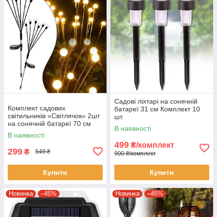
Садові ліхтарі на сонячній
Комплект садових
батареї 31 см Комплект 10
світильників «Світлячок» 2шт
шт.
на сонячній батареї 70 см
В наявності
Теплий білий
В наявності
499
₴/комплект
299
₴
549 ₴
900 ₴/комплект
Купити
Купити
Новинка
–45%
Новинка
–45%