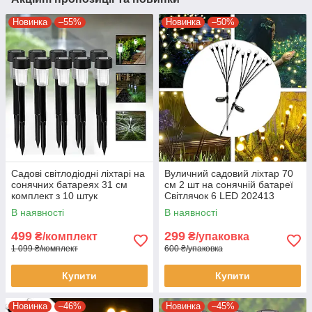
Новинка
–55%
Новинка
–50%
Садові світлодіодні ліхтарі на
Вуличний садовий ліхтар 70
сонячних батареях 31 см
см 2 шт на сонячній батареї
комплект з 10 штук
Світлячок 6 LED 202413
Теплий білий
В наявності
В наявності
499
299
₴/комплект
₴/упаковка
1 099 ₴/комплект
600 ₴/упаковка
Купити
Купити
Новинка
–46%
Новинка
–45%