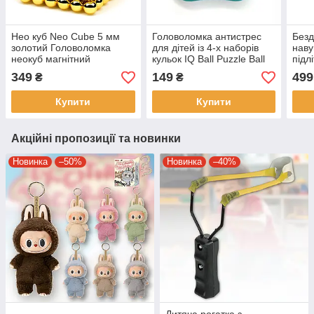
Нео куб Neo Cube 5 мм
Головоломка антистрес
Безд
золотий Головоломка
для дітей із 4-х наборів
наву
неокуб магнітний
кульок IQ Ball Puzzle Ball
підл
конструктор магнітні
Rotating Magic Spin Bean
вушк
349
149
499
₴
₴
кульки
Cube
Pop 
Купити
Купити
Акційні пропозиції та новинки
Новинка
–50%
Новинка
–40%