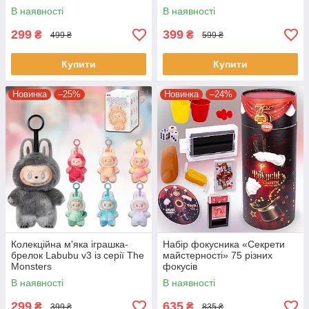
Toy 7737 UK
В наявності
В наявності
299
399
₴
₴
499 ₴
599 ₴
Купити
Купити
Новинка
–25%
Новинка
–24%
Колекційна м'яка іграшка-
Набір фокусника «Секрети
брелок Labubu v3 із серії The
майстерності» 75 різних
Monsters
фокусів
В наявності
В наявності
299
635
₴
₴
399 ₴
835 ₴