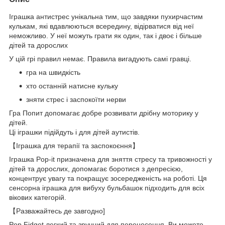
Іграшка антистрес унікальна тим, що завдяки пухирчастим
кулькам, які вдавлюються всередину, відірватися від неї
неможливо. У неї можуть грати як один, так і двоє і більше
дітей та дорослих
У цій грі правил немає. Правила вигадують самі гравці.
гра на швидкість
хто останній натисне кульку
зняти стрес і заспокоїти нерви
Гра Попит допомагає добре розвивати дрібну моторику у
дітей.
Ці іграшки підійдуть і для дітей аутистів.
【Іграшка для терапії та заспокоєння】
Іграшка Pop-it призначена для зняття стресу та тривожності у
дітей та дорослих, допомагає боротися з депресією,
концентрує увагу та покращує зосередженість на роботі. Ця
сенсорна іграшка для вибуху бульбашок підходить для всіх
вікових категорій.
【Разважайтесь де завгодно]
Pop Fidget легкий та зручний для перенесення. Ви можете