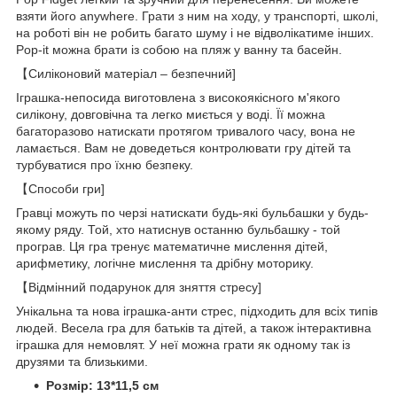
взяти його anywhere. Грати з ним на ходу, у транспорті, школі,
на роботі він не робить багато шуму і не відволікатиме інших.
Pop-it можна брати із собою на пляж у ванну та басейн.
【Силіконовий матеріал – безпечний]
Іграшка-непосида виготовлена з високоякісного м'якого
силікону, довговічна та легко миється у воді. Її можна
багаторазово натискати протягом тривалого часу, вона не
ламається. Вам не доведеться контролювати гру дітей та
турбуватися про їхню безпеку.
【Способи гри]
Гравці можуть по черзі натискати будь-які бульбашки у будь-
якому ряду. Той, хто натиснув останню бульбашку - той
програв. Ця гра тренує математичне мислення дітей,
арифметику, логічне мислення та дрібну моторику.
【Відмінний подарунок для зняття стресу]
Унікальна та нова іграшка-анти стрес, підходить для всіх типів
людей. Весела гра для батьків та дітей, а також інтерактивна
іграшка для немовлят. У неї можна грати як одному так із
друзями та близькими.
Розмір: 13*11,5 см