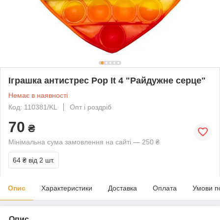
Іграшка антистрес Pop It 4 "Райдужне серце"
Немає в наявності
Код: 110381/KL
Опт і роздріб
70
₴
Мінімальна сума замовлення на сайті — 250 ₴
64 ₴
від 2 шт.
Опис
Характеристики
Доставка
Оплата
Умови п
Опис