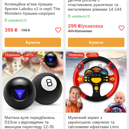
Дитяча рогатка з
Колекційна м'яка іграшка-
пластиковою рукояткою та
брелок Labubu v1 із серії The
металевими ріжками 14-144
Monsters Іграшка-сюрприз
Упаковка 10 шт.
В наявності
В наявності
299
₴/упаковка
399
₴
798 ₴
499 ₴/упаковка
Купити
Купити
Новинка
–40%
Новинка
–33%
Магічна куля передбачень
Музичний кермо з
D10см з відповідями та
українською озвучкою та
віконцем перегляду 12-35
світловими ефектами Limo