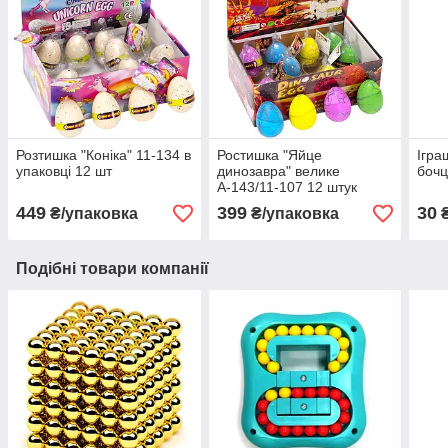
Розтишка "Коніка" 11-134 в
Ростишка "Яйце
Ігра
упаковці 12 шт
динозавра" велике
бочц
А-143/11-107 12 штук
449
399
30
₴/упаковка
₴/упаковка
Подібні товари компанії