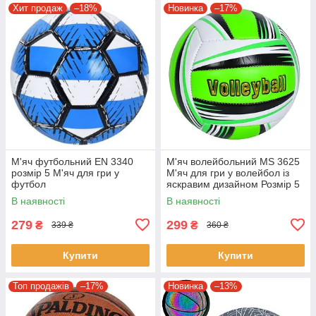
Хит продаж
–18%
Новинка
–17%
М'яч футбольний EN 3340
М'яч волейбольний MS 3625
розмір 5 М'яч для гри у
М'яч для гри у волейбол із
футбол
яскравим дизайном Розмір 5
В наявності
В наявності
279
299
₴
₴
339 ₴
360 ₴
Купити
Купити
Топ продажів
–17%
Новинка
–13%