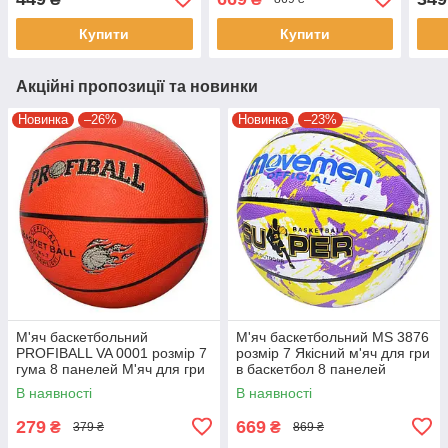
Купити
Купити
Акційні пропозиції та новинки
Новинка
–26%
Новинка
–23%
М'яч баскетбольний
М'яч баскетбольний MS 3876
PROFIBALL VA 0001 розмір 7
розмір 7 Якісний м'яч для гри
гума 8 панелей М'яч для гри
в баскетбол 8 панелей
в баскетбол
В наявності
В наявності
279
669
₴
₴
379 ₴
869 ₴