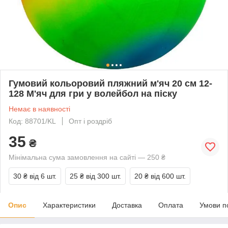
Гумовий кольоровий пляжний м'яч 20 см 12-
128 М'яч для гри у волейбол на піску
Немає в наявності
Код: 88701/KL
Опт і роздріб
35
₴
Мінімальна сума замовлення на сайті — 250 ₴
30 ₴
від 6 шт.
25 ₴
від 300 шт.
20 ₴
від 600 шт.
Опис
Характеристики
Доставка
Оплата
Умови п