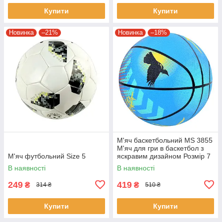
Купити
Купити
Новинка
–21%
Новинка
–18%
М'яч баскетбольний MS 3855
М'яч для гри в баскетбол з
М'яч футбольний Size 5
яскравим дизайном Розмір 7
В наявності
В наявності
249
419
₴
₴
314 ₴
510 ₴
Купити
Купити