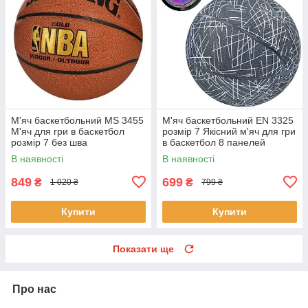
М'яч баскетбольний MS 3455
М'яч баскетбольний EN 3325
М'яч для гри в баскетбол
розмір 7 Якісний м'яч для гри
розмір 7 без шва
в баскетбол 8 панелей
В наявності
В наявності
849
699
₴
₴
1 020 ₴
799 ₴
Купити
Купити
Показати ще
Про нас