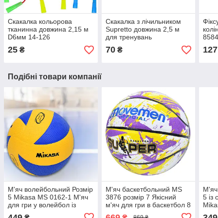
Скакалка кольорова
Скакалка з лічильником
Фікс
тканинна довжина 2,15 м
Supretto довжина 2,5 м
колі
D6мм 14-126
для тренувань
858
25
70
127
₴
₴
Подібні товари компанії
М'яч волейбольний Розмір
М'яч баскетбольний MS
М'яч
5 Mikasa MS 0162-1 М'яч
3876 розмір 7 Якісний
5 із
для гри у волейбол із
м'яч для гри в баскетбол 8
Mik
яскравим дизайном
панелей
Сині
449
669
349
₴
₴
869 ₴