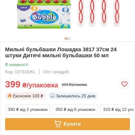
Мильні бульбашки Лошадка 3817 37см 24
штуки Дитячі мильні бульбашки 50 мл
В наявності
Код: 107316/KL
Опт і роздріб
399
₴/упаковка
499 ₴/упаковка
Економія
100 ₴
Залишилось
25 днів
390 ₴
від 2 упаковок
350 ₴
від 6 упаковок
310 ₴
від 12 уп
Купити