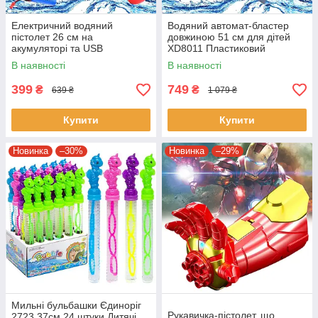
Електричний водяний
Водяний автомат-бластер
пістолет 26 см на
довжиною 51 см для дітей
акумуляторі та USB
XD8011 Пластиковий
зарядним T-04 Водна зброя
акумуляторний автомат
В наявності
В наявності
для басейну
399
749
₴
₴
639 ₴
1 079 ₴
Купити
Купити
Новинка
–30%
Новинка
–29%
Мильні бульбашки Єдиноріг
Рукавичка-пістолет, що
2723 37см 24 штуки Дитячі