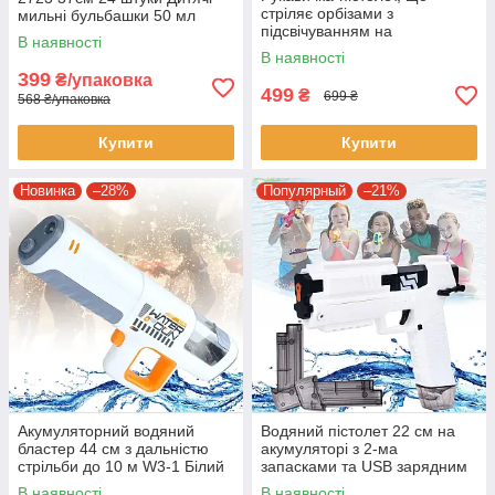
стріляє орбізами з
мильні бульбашки 50 мл
підсвічуванням на
В наявності
акумуляторі Iron Man
В наявності
Рукавичка Залізної людини
399
₴/упаковка
499
₴
699 ₴
568 ₴/упаковка
Купити
Купити
Новинка
–28%
Популярный
–21%
Акумуляторний водяний
Водяний пістолет 22 см на
бластер 44 см з дальністю
акумуляторі з 2-ма
стрільби до 10 м W3-1 Білий
запасками та USB зарядним
2108-18A Білий
В наявності
В наявності