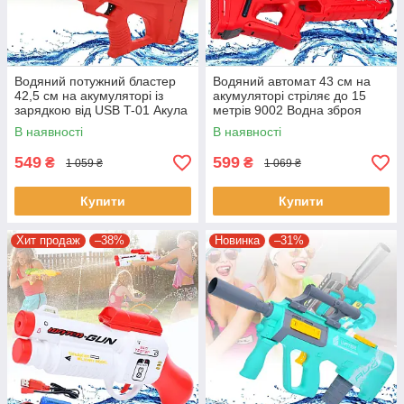
Водяний потужний бластер
Водяний автомат 43 см на
42,5 см на акумуляторі із
акумуляторі стріляє до 15
зарядкою від USB T-01 Акула
метрів 9002 Водна зброя
Водяна зброя на 550 мл
В наявності
В наявності
549
599
₴
₴
1 059 ₴
1 069 ₴
Купити
Купити
Хит продаж
–38%
Новинка
–31%