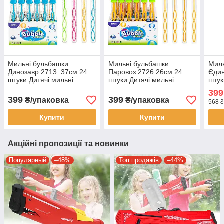
Мильні бульбашки
Мильні бульбашки
Миль
Динозавр 2713 37см 24
Паровоз 2726 26см 24
Єдин
штуки Дитячі мильні
штуки Дитячі мильні
штук
бульбашки 50 мл
бульбашки 50 мл
буль
399
399
399
₴/упаковка
₴/упаковка
568 ₴
Купити
Купити
Акційні пропозиції та новинки
Популярный
–48%
Топ продажів
–44%