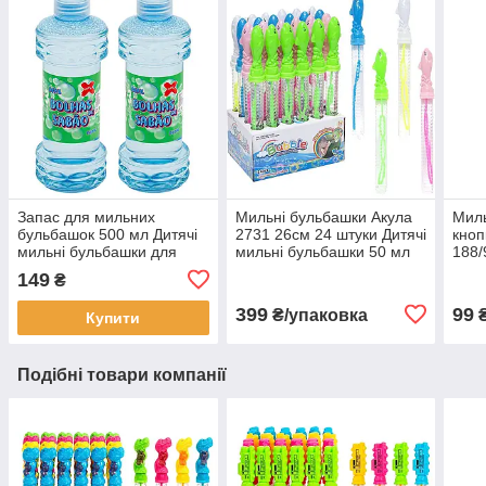
Запас для мильних
Мильні бульбашки Акула
Миль
бульбашок 500 мл Дитячі
2731 26см 24 штуки Дитячі
кноп
мильні бульбашки для
мильні бульбашки 50 мл
188/
пістолетів
149
₴
399
99
₴/упаковка
Купити
Подібні товари компанії