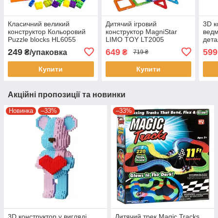
Класичний великий
Дитячий ігровий
3D к
конструктор Кольоровий
конструктор MagniStar
ведм
Puzzle blocks HL6055
LIMO TOY LT2005
дета
Пластиковий дитячий
Магнітний конструктор 20
6779
249
649
599
₴/упаковка
₴
719 ₴
великий конструктор
деталей
Конс
діте
Купити
Купити
Акційні пропозиції та новинки
Новинка
–33%
–33%
3D конструктор у вигляді
Дитячий трек Magic Tracks