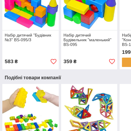
Набір дитячий "Будівник
Набір дитячий
Набі
№3" BS-095/3
Будівельник "маленький"
"Кон
BS-095
BS-1
199
583
359
₴
₴
Подібні товари компанії