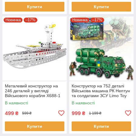
Купити
Купити
Новинка
–17%
Новинка
–17%
Металевий конструктор на
Конструктор на 752 деталі
246 деталей у вигляді
Військова машина РК Нептун
Військового корабля X688-1
та солдатами ЗСУ Limo Toy
KB 1146
В наявності
В наявності
499
999
₴
₴
599 ₴
1 199 ₴
Купити
Купити