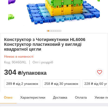
Конструктор з Чотирикутники HL6006
Конструктор пластиковий у вигляді
квадратної цегли
Немає в наявності
Код: 90460/KL
Опт і роздріб
304
₴/упаковка
289 ₴
від 2 упаковок
258 ₴
від 30 упаковок
228 ₴
від 60 у
Опис
Характеристики
Доставка
Оплата
Умови п