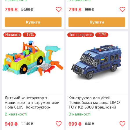
799
799
₴
₴
1 199 ₴
999 ₴
Купити
Купити
Новинка
–17%
Топ продажів
–17%
Дитячий конструктор з
Конструктор для дітей
машинкою та інструментами
Поліцейська машина LIMO
Hola 6109 Конструктор-
TOY KB 5900 Іграшковий
машинка з музичними
набір на 505 деталей
В наявності
В наявності
ефектами
949
699
₴
₴
1 149 ₴
840 ₴