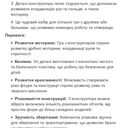
Деталі конструктора легко з'єднуються, що допомагає
розвивати координацію рук та пальців, а також
моторику.
Це чудовий набір для спільної гри з друзями або
батьками, що розвиває командну роботу та співпрацю.
Переваги:
Розвиток моторики:
Гра з конструктором сприяє
розвитку дрібної моторики, координації рухів та
спритності.
Безпека:
Усі деталі виготовлені з екологічно чистого
та безпечного пластика, що робить гру безпечною для
дітей.
Розвиток креативності:
Можливість створювати
різні фігури та конструкції сприяє розвитку уяви та
творчого мислення.
Різноманіття конструкцій:
З конструктора можна
зібрати величезну кількість різноманітних об'єктів, від
простих форм до більш складних моделей.
Зручність зберігання:
Компактна упаковка зручна
для зберігання та транспортування, що дозволяє брати
конструктор з собою в поїздки.