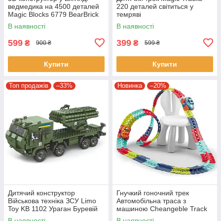
ведмедика на 4500 деталей
220 деталей світиться у
Magic Blocks 6779 BearBrick
темряві
Конструктор ведмежа для
В наявності
В наявності
дітей
599
399
₴
₴
900 ₴
599 ₴
Купити
Купити
Топ продажів
–33%
Новинка
–20%
Дитячий конструктор
Гнучкий гоночний трек
Військова техніка ЗСУ Limo
Автомобільна траса з
Toy KB 1102 Ураган Буревій
машиною Cheangeble Track
700 деталей
на 138 деталей
В наявності
В наявності