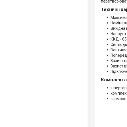
перетворювача
Технічні х
Максима
Номіналь
Вихідна 
Напруга 
ККД - 8
Світлод
Вентиля
Попередж
Захист в
Захист в
Підключ
Комплекта
інверто
комплект
фірмове