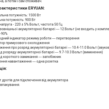
, а потім і сам споживач.
арактеристики ERYUAN:
льна потужність: 1500 Вт
на потужність: 900 Вт
напруга - 220 ± 5% Вольт, частота 50 Гц
зовнішньої акумуляторної батареї ― 12 Вольт (не входить у компл
5-90%
іодний індикатор режиму роботи ― перетворення
тор примусового охолодження
ення про розряд акумуляторної батареї ― 10.4-11.0 Вольт (звуко
ід розряду акумуляторної батареї ― 9.7-10.3 Вольт (вимкнення)
ід короткого замикання ― запобіжник
ення навантаження ― одна розетка
ція:
р
 дротів для підключення від акумулятора
 впакування.