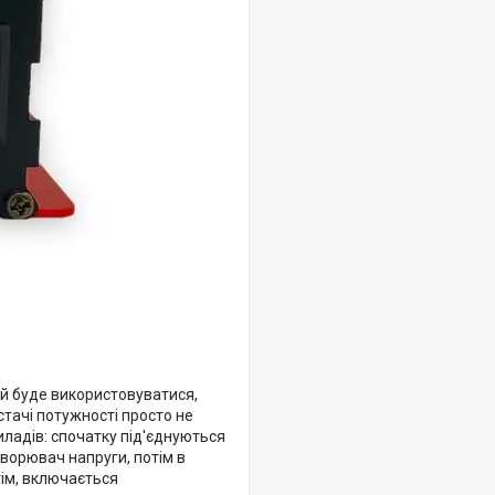
ий буде використовуватися,
тачі потужності просто не
ладів: спочатку під'єднуються
ворювач напруги, потім в
тім, включається