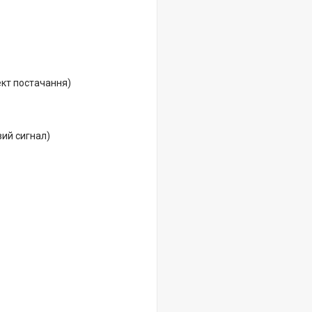
ект постачання)
вий сигнал)