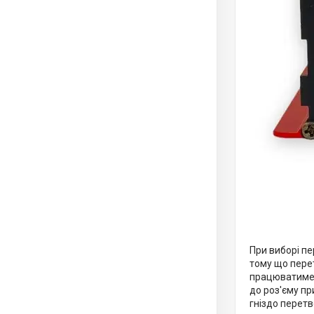
При виборі пе
тому що пере
працюватиме 
до роз'єму п
гніздо перетв