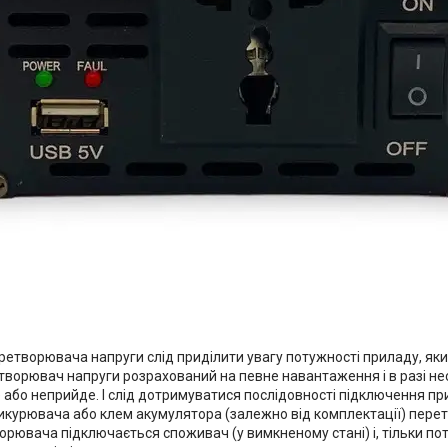
ретворювача напруги слід приділити увагу потужності приладу, як
творювач напруги розрахований на певне навантаження і в разі нес
або неприйде. І слід дотримуватися послідовності підключення при
рикурювача або клем акумулятора (залежно від комплектації) перет
орювача підключається споживач (у вимкненому стані) і, тільки по