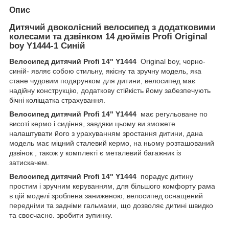
Опис
Дитячий двоколісний велосипед з додатковими
колесами та дзвінком 14 дюймів Profi Original
boy Y1444-1 Синій
Велосипед дитячий Profi 14" Y1444
Original boy, чорно-
синій- являє собою стильну, якісну та зручну модель, яка
стане чудовим подарунком для дитини, велосипед має
надійну конструкцію, додаткову стійкість йому забезпечують
бічні коліщатка страхування.
Велосипед дитячий Profi 14" Y1444
має регульоване по
висоті кермо і сидіння, завдяки цьому ви зможете
налаштувати його з урахуванням зростання дитини, дана
модель має міцний сталевий кермо, на ньому розташований
дзвінок , також у комплекті є металевий багажник із
затискачем.
Велосипед дитячий Profi 14" Y1444
порадує дитину
простим і зручним керуванням, для більшого комфорту рама
в цій моделі зроблена заниженою, велосипед оснащений
передніми та задніми гальмами, що дозволяє дитині швидко
та своєчасно. зробити зупинку.