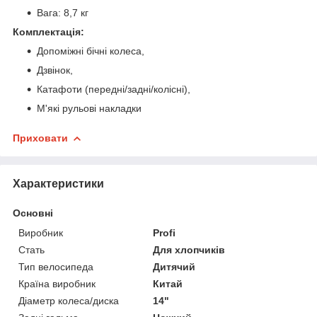
Вага: 8,7 кг
Комплектація:
Допоміжні бічні колеса,
Дзвінок,
Катафоти (передні/задні/колісні),
М'які рульові накладки
Приховати
Характеристики
Основні
Виробник
Profi
Стать
Для хлопчиків
Тип велосипеда
Дитячий
Країна виробник
Китай
Діаметр колеса/диска
14"