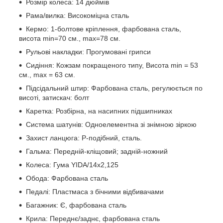
Розмір колеса: 14 дюймів
Рама/вилка: Високоміцна сталь
Кермо: 1-болтове кріплення, фарбована сталь,
висота min=70 см., max=78 см.
Рульові накладки: Прогумовані грипси
Сидіння: Кожзам покращеного типу, Висота min = 53
см., max = 63 см.
Підсідальний штир: Фарбована сталь, регулюється по
висоті, затискач: болт
Каретка: Розбірна, на насипних підшипниках
Система шатунів: Одноелементна зі знімною зіркою
Захист ланцюга: Р-подібний, сталь.
Гальма: Передній-кліщовий; задній-ножний
Колеса: Гума YIDA/14х2,125
Обода: Фарбована сталь
Педалі: Пластмаса з бічними відбивачами
Багажник: Є, фарбована сталь
Крила: Переднє/заднє, фарбована сталь