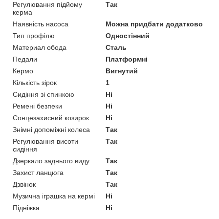
Регулювання підйому
Так
керма
Наявність насоса
Можна придбати додатково
Тип профілю
Одностінний
Материал обода
Сталь
Педали
Платформні
Кермо
Вигнутий
Кількість зірок
1
Сидіння зі спинкою
Ні
Ремені безпеки
Ні
Сонцезахисний козирок
Ні
Знімні допоміжні колеса
Так
Регулювання висоти
Так
сидіння
Дзеркало заднього виду
Так
Захист ланцюга
Так
Дзвінок
Так
Музична іграшка на кермі
Ні
Підніжка
Ні