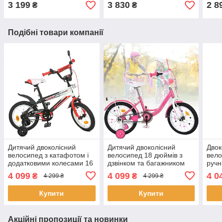
багажником Profi Original
колесами Profi Dino Y1271
Prof
3 199
3 830
2 8
₴
₴
boy Y1446 Червоний
Салатово-чорний
Чор
Подібні товари компанії
Дитячий двоколісний
Дитячий двоколісний
Двок
велосипед з катафотом і
велосипед 18 дюймів з
вело
додатковими колесами 16
дзвінком та багажником
ручн
дюймів з Profi Inspirer
Profi PRINCESS MB
Prof
4 099
4 099
4 0
₴
₴
4 299 ₴
4 299 ₴
Y16325 Червоний
18041-1 Рожево-білий
Бузк
Купити
Купити
Акційні пропозиції та новинки