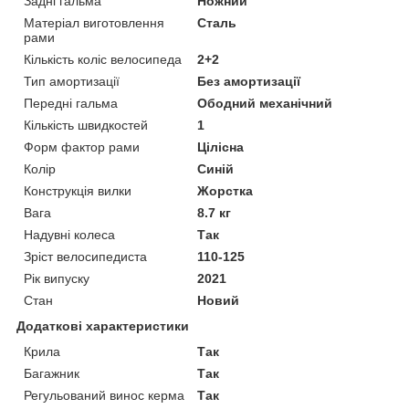
Задні гальма
Ножний
Матеріал виготовлення
Сталь
рами
Кількість коліс велосипеда
2+2
Тип амортизації
Без амортизації
Передні гальма
Ободний механічний
Кількість швидкостей
1
Форм фактор рами
Цілісна
Колір
Синій
Конструкція вилки
Жорстка
Вага
8.7 кг
Надувні колеса
Так
Зріст велосипедиста
110-125
Рік випуску
2021
Стан
Новий
Додаткові характеристики
Крила
Так
Багажник
Так
Регульований винос керма
Так