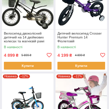
Велосипед двоколісний
Дитячий велосипед Crosser
дитячий на 14 дюймових
Hunter Premium 14
колесах та магнієвій рамі
Фіолетовій
Profi MB 14OXIC BLACK
В наявності
В наявності
Чорний
4 899
4 199
₴
₴
5 899 ₴
4 899 ₴
Купити
Купити
Новинка
–12%
Новинка
–11%