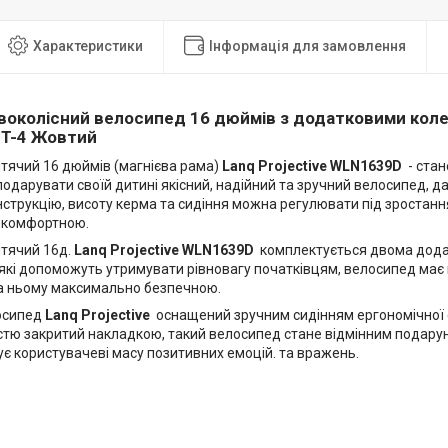
Характеристики
Інформація для замовлення
околісний велосипед 16 дюймів з додатковими коле
T-4 Жовтий
тячий 16 дюймів (магнієва рама)
Lanq Projective WLN1639D
- стан
 подарувати своїй дитині якісний, надійний та зручний велосипед, 
струкцію, висоту керма та сидіння можна регулювати під зростанн
 комфортною.
тячий 16д.
Lanq Projective WLN1639D
комплектується двома дода
які допоможуть утримувати рівновагу початківцям, велосипед має п
на ньому максимально безпечною.
осипед
Lanq Projective
оснащений зручним сидінням ергономічної 
стю закритий накладкою, такий велосипед стане відмінним подарун
є користувачеві масу позитивних емоцій. та вражень.