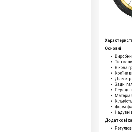
Характерист
Основні
Виробни
Тип вел
Вікова гр
Країна в
Діаметр 
Задні га
Передні 
Матеріал
Кількіст
Форм фак
Надувні 
Додаткові х
Регулюв