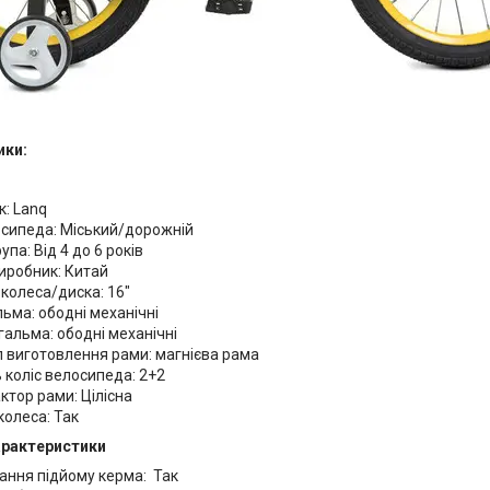
ики:
к: Lanq
осипеда: Міський/дорожній
упа: Від 4 до 6 років
иробник: Китай
колеса/диска: 16"
льма: ободні механічні
гальма: ободні механічні
 виготовлення рами: магнієва рама
ь коліс велосипеда: 2+2
тор рами: Цілісна
колеса: Так
арактеристики
ання підйому керма: Так