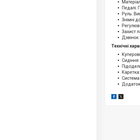
Матеріал
Педалі: 
Руль: Ви
Знімні д
Регулюва
Захист л
Дзвінок:
Технічні хар
Куперові
Сидіння:
Підсідел
Каретка:
Система 
Додаток.