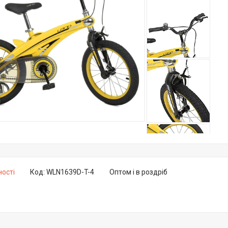
ності
Код:
WLN1639D-T-4
Оптом і в роздріб