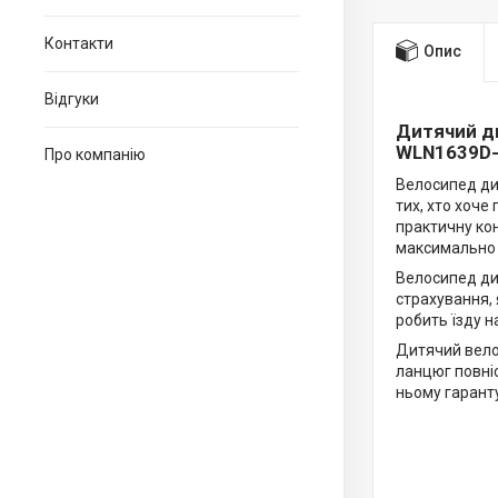
Контакти
Опис
Відгуки
Дитячий дв
WLN1639D-
Про компанію
Велосипед ди
тих, хто хоче
практичну кон
максимально
Велосипед ди
страхування, 
робить їзду 
Дитячий вел
ланцюг повні
ньому гаранту