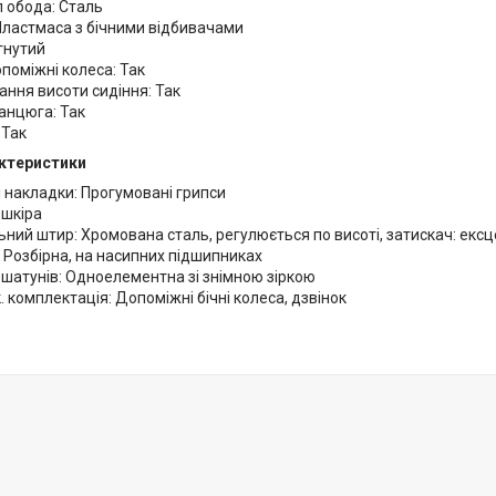
 обода: Сталь
Пластмаса з бічними відбивачами
гнутий
опоміжні колеса: Так
ння висоти сидіння: Так
анцюга: Так
 Так
актеристики
 накладки: Прогумовані грипси
 шкіра
ьний штир: Хромована сталь, регулюється по висоті, затискач: екс
 Розбірна, на насипних підшипниках
шатунів: Одноелементна зі знімною зіркою
 комплектація: Допоміжні бічні колеса, дзвінок