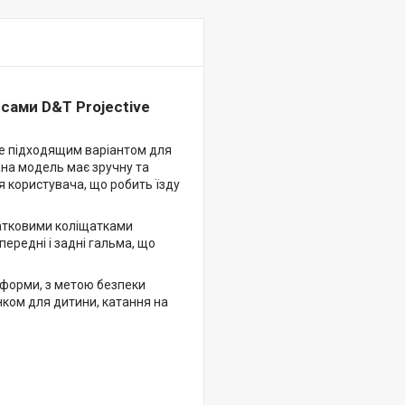
сами D&T Projective
е підходящим варіантом для
дана модель має зручну та
я користувача, що робить їзду
тковими коліщатками
ередні і задні гальма, що
форми, з метою безпеки
ком для дитини, катання на