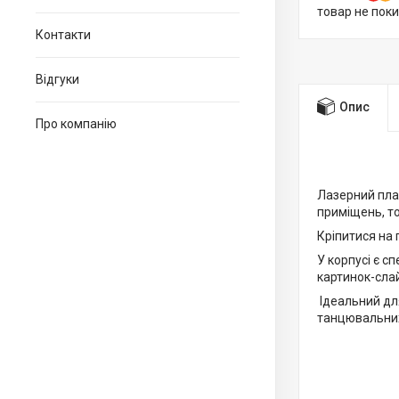
товар не пок
Контакти
Відгуки
Опис
Про компанію
Лазерний плас
приміщень, то
Кріпитися на 
У корпусі є с
картинок-слай
Ідеальний для
танцювальних