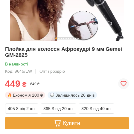
Плойка для волосся Афрокудрі 9 мм Gemei
GM-2825
В наявності
Код: 9645/EW
Опт і роздріб
449
₴
649 ₴
Економія
200 ₴
Залишилось
26 днів
405 ₴
від 2 шт.
365 ₴
від 20 шт.
320 ₴
від 40 шт.
Купити