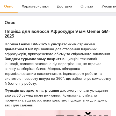
Опис
Характеристики
Доставка
Оплата
Умови п
Опис
Плойка для волосся Афрокудрі 9 мм Gemei GM-
2825
Плойка Gemei GM-2825 з ультратонким стрижнем
діаметром 9 мм
призначена для створення виразних
афрокучерів, прикореневого об'єму та спірального завивання.
Завдяки турмаловому покриттю
щипців і технології
іонізації, волосся захищене від перегрівання, не втрачає
вологу та зберігає блиск. Модель обладнана
термоізольованим наконечником, індикатором роботи та
системою повороту шнура на 360°, що забезпечує комфортну
й безпечну роботу.
Функція швидкого нагрівання
дає змогу почати укладання
вже за 60 секунд після вмикання. Компактна, стійка та
продумана в деталях, вона ідеально підходить як для дому,
так і для салонів.