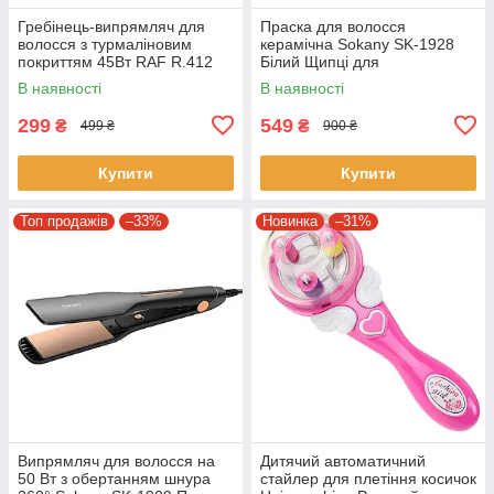
Гребінець-випрямляч для
Праска для волосся
волосся з турмаліновим
керамічна Sokany SK-1928
покриттям 45Вт RAF R.412
Білий Щипці для
вирівнювання волосся
В наявності
В наявності
299
549
₴
₴
499 ₴
900 ₴
Купити
Купити
Топ продажів
–33%
Новинка
–31%
Випрямляч для волосся на
Дитячий автоматичний
50 Вт з обертанням шнура
стайлер для плетіння косичок