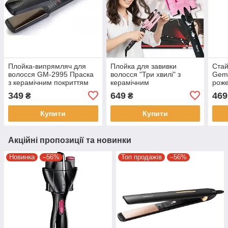
Плойка-випрямляч для
Плойка для завивки
Стай
волосся GM-2995​​​​​​​ Праска
волосся "Три хвилі" з
Geme
з керамічним покриттям
керамічним
роже
покриттям Geemy GM-
укла
349
649
469
₴
₴
1956 90Вт
Купити
Купити
Акційні пропозиції та новинки
Новинка
–56%
Топ продажів
–56%