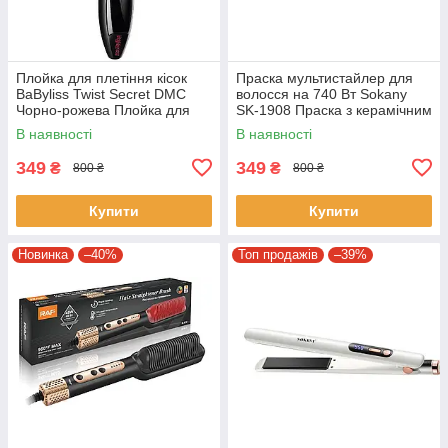
Плойка для плетіння кісок
Праска мультистайлер для
BaByliss Twist Secret DMC
волосся на 740 Вт Sokany
Чорно-рожева Плойка для
SK-1908 Праска з керамічним
укладання волосся
покриттям
В наявності
В наявності
349
349
₴
₴
800 ₴
800 ₴
Купити
Купити
Новинка
–40%
Топ продажів
–39%