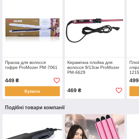
Праска для волосся
Керамічна плойка для
Плой
гофре ProMozer PM-7061
волосся 9/13см ProMozer
спір
PM-6629
121
449
499
₴
469
₴
Купити
Подібні товари компанії