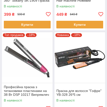
360° Sokany SK-1909 Праска
Hair machine Рожевий
з керамічним покриттям
Інструмент для укладання
В наявності
В наявності
волосся
399
449
₴
₴
599 ₴
649 ₴
Купити
Купити
Топ продажів
–18%
Новинка
–18%
Професійна праска з
титановими пластинами на
Праска для волосся "Гофре"
38 Вт DSP 10217 Випрямляч
YB-328 26*5 см
для волосся Сірий
В наявності
В наявності