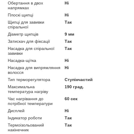
Обертання в двох
Ні
напрямках
Плоскі щипці
Ні
Щипці для завивки
Так
спіральної
Діаметр щипців
9 мм
Затискач для фіксації
Так
Насадка для спіральної
Так
завивки
Насадка-щітка
Ні
Насадка для випрямляння
Ні
волосся
Тип терморегулятора
Ступінчастий
Максимальна
190 град.
температура нагріву
Час нагрівання до
60 сек
потрібної температури
Дисплей
Ні
Індикатор роботи
Так
Термоізольований
Так
накінечник