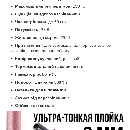
Максимальна температура:
190 °C
Функція швидкого нагрівання:
є
Час нагрівання:
до 60 сек
Потужність:
25 Вт
Живлення:
від мережі 220 В
Призначення:
для вертикальних і горизонтальних
локонів, прикореневого об'єму
Колір корпусу:
чорний, рожевий
Термоізольований наконечник:
є
Індикатор роботи:
є
Поворот шнура на 360°:
є
Петелька для чіпляння:
є
Захист від перегрівання:
є
Стійка підставка:
є