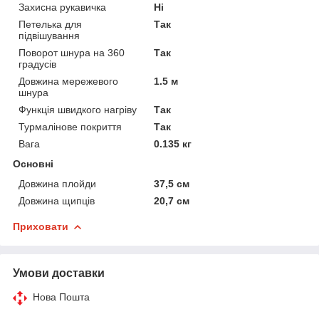
Захисна рукавичка
Ні
Петелька для
Так
підвішування
Поворот шнура на 360
Так
градусів
Довжина мережевого
1.5 м
шнура
Функція швидкого нагріву
Так
Турмалінове покриття
Так
Вага
0.135 кг
Основні
Довжина плойди
37,5 см
Довжина щипців
20,7 см
Приховати
Умови доставки
Нова Пошта