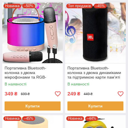
Новинка
–50%
Топ продажів
–45%
Портативна Bluetooth-
Портативна Bluetooth-
колонка з двома
колонка з двома динаміками
мікрофонами та RGB-
та підтримкою карти пам'яті
підсвічуванням K52 Рожева
TG113
В наявності
В наявності
349
249
₴
₴
699 ₴
449 ₴
Купити
Купити
Новинка
–45%
Новинка
–44%