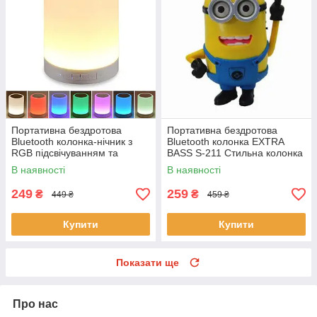
Портативна бездротова
Портативна бездротова
Bluetooth колонка-нічник з
Bluetooth колонка EXTRA
RGB підсвічуванням та
BASS S-211 Стильна колонка
сенсорним керуванням EL-
з мікрофоном та гучним
В наявності
В наявності
543-33 Біла
зв'язком
249
259
₴
₴
449 ₴
459 ₴
Купити
Купити
Показати ще
Про нас