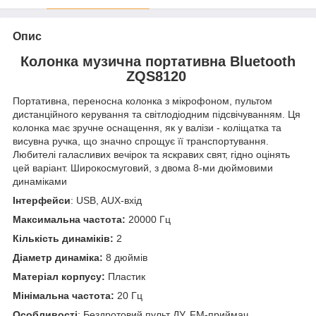
Опис
Колонка музична портативна Bluetooth
ZQS8120
Портативна, переносна колонка з мікрофоном, пультом
дистанційного керування та світлодіодним підсвічуванням. Ця
колонка має зручне оснащення, як у валізи - коліщатка та
висувна ручка, що значно спрощує її транспортування.
Любителі галасливих вечірок та яскравих свят, гідно оцінять
цей варіант. Широкосмуговий, з двома 8-ми дюймовими
динаміками
Інтерфейси
: USB, AUX-вхід
Максимальна частота:
20000 Гц
Кількість динаміків:
2
Діаметр динаміка:
8 дюймів
Матеріал корпусу:
Пластик
Мінімальна частота:
20 Гц
Особливості
: Бездротовий пульт ДУ, FM-приймач