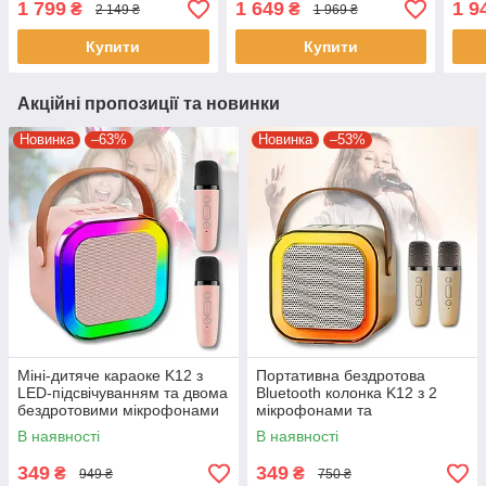
1 799
1 649
1 9
₴
₴
2 149 ₴
1 969 ₴
Купити
Купити
Акційні пропозиції та новинки
Новинка
–63%
Новинка
–53%
Міні-дитяче караоке K12 з
Портативна бездротова
LED-підсвічуванням та двома
Bluetooth колонка K12 з 2
бездротовими мікрофонами
мікрофонами та
підсвічуванням
В наявності
В наявності
349
349
₴
₴
949 ₴
750 ₴