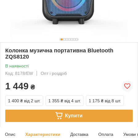
Колонка музична портативна Bluetooth
ZQS8120
В наявності
Код: 8178/EW
Опт і роздріб
1 449
₴
1 400 ₴
від 2 шт.
1 355 ₴
від 4 шт.
1 175 ₴
від 8 шт.
Купити
Опис
Характеристики
Доставка
Оплата
Умови 