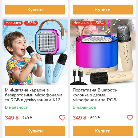
Купити
Купити
Новинка
–53%
Новинка
–50%
Міні-дитяче караоке з
Портативна Bluetooth-
бездротовими мікрофонами
колонка з двома
та RGB підсвічуванням K12
мікрофонами та RGB-
підсвічуванням K52 Біжова
В наявності
В наявності
349
349
₴
₴
749 ₴
699 ₴
Купити
Купити