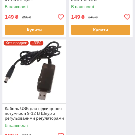
В наявності
В наявності
149
149
₴
₴
250 ₴
249 ₴
Купити
Купити
Хит продаж
–33%
Кабель USB для підвищення
потужності 9-12 В Шнур з
регульованими регуляторами
напруги Wi-Fi-
В наявності
маршрутизатора