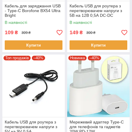
Кабель для заряджання USB
Кабель USB для роутера з
- Type-C Borofone BX54 Ultra
перетворювачем напруги з
Bright
5В на 12В 0,5А DC-DC
В наявності
В наявності
109
149
₴
₴
309 ₴
300 ₴
Купити
Купити
Топ продажів
–40%
Новинка
–40%
Кабель USB для роутера з
Мережевий адаптер Type-C
перетворювачем напруги з
для телефонів та гаджетів
5V на 9V 0,5А
20W PD-12W