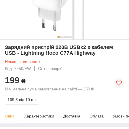
Зарядний пристрій 220В USBx2 з кабелем
USB - Lightning Hoco C77A Highway
Немає в наявності
Код: 7950/EW
Опт і роздріб
199
₴
Мінімальна сума замовлення на сайті — 250 ₴
169 ₴
від 10 шт.
Опис
Характеристики
Доставка
Оплата
Умови п