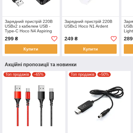
Зарядний пристрій 220В
Зарядний пристрій 220В
Заря
USBx2 з кабелем USB -
USBx1 Hoco N1 Ardent
USBx
Type-C Hoco N4 Aspiring
Ligh
299
249
289
₴
₴
Купити
Купити
Акційні пропозиції та новинки
Топ продажів
–65%
Топ продажів
–50%