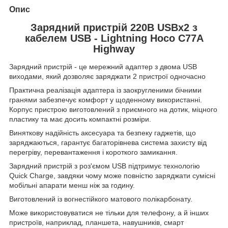
Опис
Зарядний пристрій 220В USBx2 з
кабелем USB - Lightning Hoco C77A
Highway
Зарядний пристрій - це мережний адаптер з двома USB
виходами, який дозволяє заряджати 2 пристрої одночасно
Практична реалізація адаптера із заокругленими бічними
гранями забезпечує комфорт у щоденному використанні.
Корпус пристрою виготовлений з приємного на дотик, міцного
пластику та має досить компактні розміри.
Виняткову надійність аксесуара та безпеку гаджетів, що
заряджаються, гарантує багаторівнева система захисту від
перегріву, перевантаження і короткого замикання.
Зарядний пристрій з роз'ємом USB підтримує технологію
Quick Charge, завдяки чому може повністю заряджати сумісні
мобільні апарати менш ніж за годину.
Виготовлений із вогнестійкого матового полікарбонату.
Може використовуватися не тільки для телефону, а й інших
пристроїв, наприклад, планшета, навушників, смарт