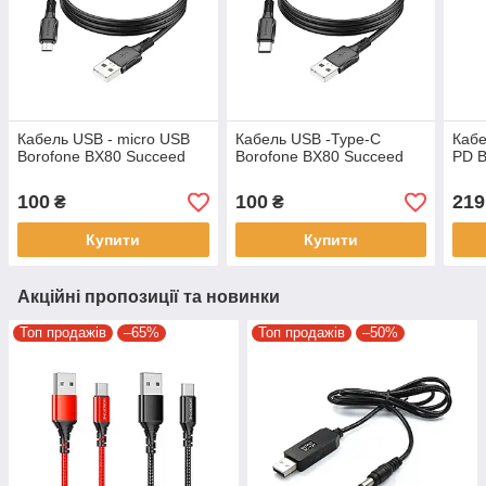
Кабель USB - micro USB
Кабель USB -Type-C
Кабе
Borofone BX80 Succeed
Borofone BX80 Succeed
PD B
100
100
219
₴
₴
Купити
Купити
Акційні пропозиції та новинки
Топ продажів
–65%
Топ продажів
–50%