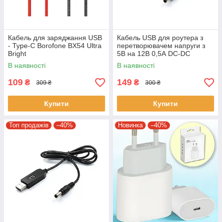
Кабель для заряджання USB
Кабель USB для роутера з
- Type-C Borofone BX54 Ultra
перетворювачем напруги з
Bright
5В на 12В 0,5А DC-DC
В наявності
В наявності
109
149
₴
₴
309 ₴
300 ₴
Купити
Купити
Топ продажів
–40%
Новинка
–40%