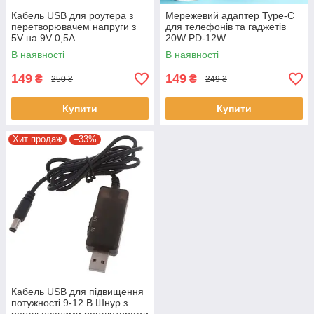
Кабель USB для роутера з
Мережевий адаптер Type-C
перетворювачем напруги з
для телефонів та гаджетів
5V на 9V 0,5А
20W PD-12W
В наявності
В наявності
149
149
₴
₴
250 ₴
249 ₴
Купити
Купити
Хит продаж
–33%
Кабель USB для підвищення
потужності 9-12 В Шнур з