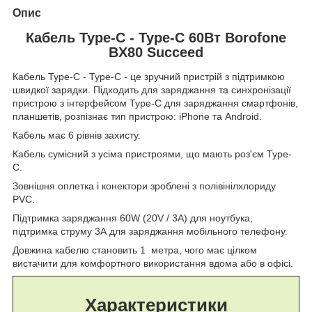
Опис
Кабель Type-C - Type-C 60Вт Borofone
BX80 Succeed
Кабель Type-C - Type-C - це зручний пристрій з підтримкою
швидкої зарядки. Підходить для заряджання та синхронізації
пристрою з інтерфейсом Type-C для заряджання смартфонів,
планшетів, розпізнає тип пристрою: iPhone та Android.
Кабель має 6 рівнів захисту.
Кабель сумісний з усіма пристроями, що мають роз'єм Type-
C.
Зовнішня оплетка і конектори зроблені з полівінілхлориду
PVC.
Підтримка заряджання 60W (20V / 3A) для ноутбука,
підтримка струму 3А для заряджання мобільного телефону.
Довжина кабелю становить 1 метра, чого має цілком
вистачити для комфортного використання вдома або в офісі.
Характеристики