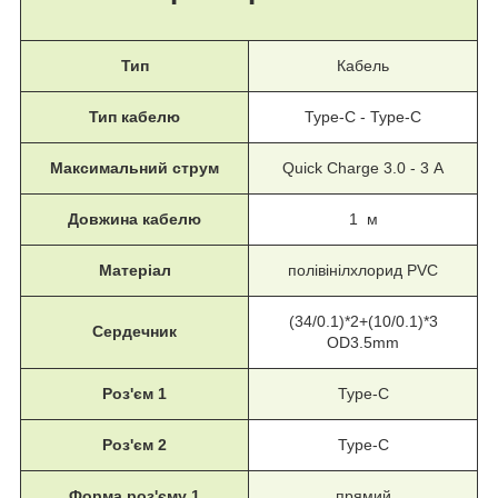
Тип
Кабель
Тип кабелю
Type-C - Type-C
Максимальний струм
Quick Charge 3.0 - 3 А
Довжина кабелю
1 м
Матеріал
полівінілхлорид PVC
(34/0.1)*2+(10/0.1)*3
Сердечник
OD3.5mm
Роз'єм 1
Type-C
Роз'єм 2
Type-C
Форма роз'єму 1
прямий