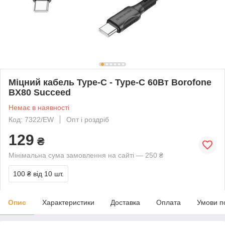
Міцний кабель Type-C - Type-C 60Вт Borofone
BX80 Succeed
Немає в наявності
Код: 7322/EW
Опт і роздріб
129
₴
Мінімальна сума замовлення на сайті — 250 ₴
100 ₴
від 10 шт.
Опис
Характеристики
Доставка
Оплата
Умови п