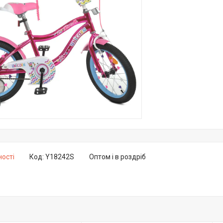
ності
Код:
Y18242S
Оптом і в роздріб