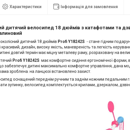
Характеристики
Інформація для замовлення
й дитячий велосипед 18 дюймів з катафотами та дзві
алиновий
околісний дитячий 18 дюймів
Profi Y18242S
- стане гідним подарун
і красивий, дизайн, високу якість, маневреність та легкість керува
итині довгий термін має міцну металеву раму, розраховану на вели
итячий
Profi Y18242S
має комфортне сидіння ергономічної форми, в
що забезпечує дитині максимально комфортне управління, дана мод
рама зроблена. на ланцюзі встановлено захист.
сипед оснащений переднім ручним та заднім ножним педальним г
ати зупинку, велосипед комплектується крилами, дзеркалом, дзвін