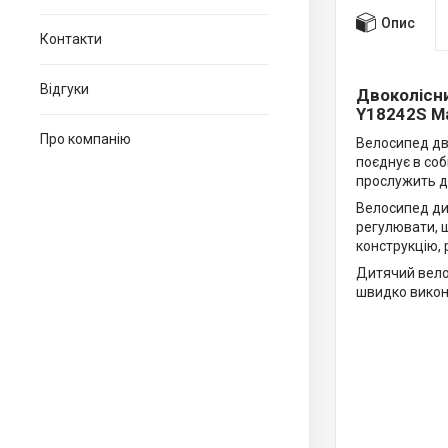
Опис
Контакти
Відгуки
Двоколісни
Y18242S М
Про компанію
Велосипед дв
поєднує в соб
прослужить д
Велосипед д
регулювати, 
конструкцію, 
Дитячий вело
швидко викон