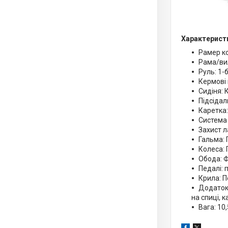
Характерист
Рамер ко
Рама/ви
Руль: 1-
Кермові 
Сидіня: 
Підсідал
Каретка:
Система 
Захист л
Гальма: 
Колеса: 
Обода: 
Педалі: 
Крила: 
Додаток.
на спиці, 
Вага: 10,