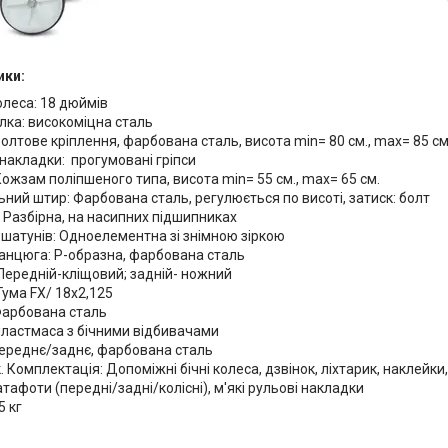
ики:
леса: 18 дюймів
лка: високоміцна сталь
болтове кріплення, фарбована сталь, висота min= 80 см., max= 85 см
накладки: прогумовані гріпси
Кожзам поліпшеного типа, висота min= 55 см., max= 65 см.
ьний штир: Фарбована сталь, регулюється по висоті, затиск: болт
 Разбірна, на насипних підшипниках
шатунів: Одноелементна зі знімною зіркою
анцюга: Р-образна, фарбована сталь
Передній-кліщовий; задній- ножний
Гума FX/ 18х2,125
Фарбована сталь
пластмаса з бічними відбивачами
Переднє/заднє, фарбована сталь
 Комплектація: Допоміжні бічні колеса, дзвінок, ліхтарик, наклейки
катафоти (передні/задні/колісні), м'які рульові накладки
5 кг