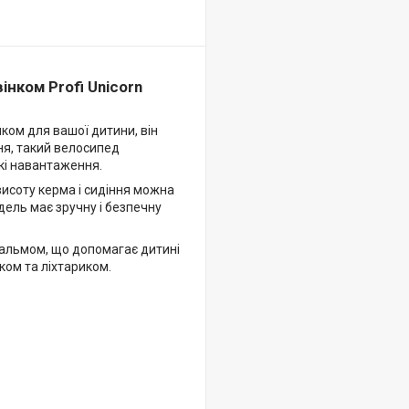
нком Profi Unicorn
ком для вашої дитини, він
ння, такий велосипед
кі навантаження.
исоту керма і сидіння можна
ель має зручну і безпечну
альмом, що допомагає дитині
ком та ліхтариком.