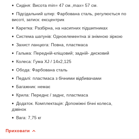
Сидіня: Висота min= 47 см.,max= 57 см.
Підсідальний штир: Фарбована сталь, регулюється по
висоті, затиск: ексцентрик
Каретка: Разбірна, на насипних підшипниках
Система шатунів: Одноелементна зі знімною зіркою
Захист ланцюга: Повна, пластмаса
Гальма: Передній-кліщовий; задній- дисковий
Колеса: Гума XJ / 14х2,125
Обода: Фарбована сталь
Педалі: пластмаса з бічними відбивачами
Багажник: немає
Крила: Переднє / заднє, пластмаса
Додаток. Комплектація: Допоміжні бічні колеса,
дзвінок
Вага: 7,75 кг
Приховати