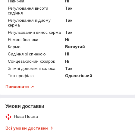
Підніжка
Ні
Регулювання висоти
Так
сидіння
Регулювання підйому
Так
керма
Регульований винос керма
Так
Ремені безпеки
Ні
Кермо
Вигнутий
Сидіння зі спинкою
Ні
Сонцезахисний козирок
Ні
Знімні допоміжні колеса
Так
Тип профілю
Одностінний
Приховати
Умови доставки
Нова Пошта
Всі умови доставки