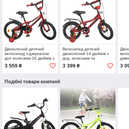
Двоколісний дитячий
Велосипед дитячий
Двок
велосипед з дзеркалом
двоколісний 14 дюймів з
вело
доп колесами 16 дюймів з
дод. колесами та
дзві
Profi Prime Y16221
багажником Profi Speed
дзер
3 559
3 399
3 0
₴
₴
Червоний
racerY14311 Червоний
Y14
Подібні товари компанії