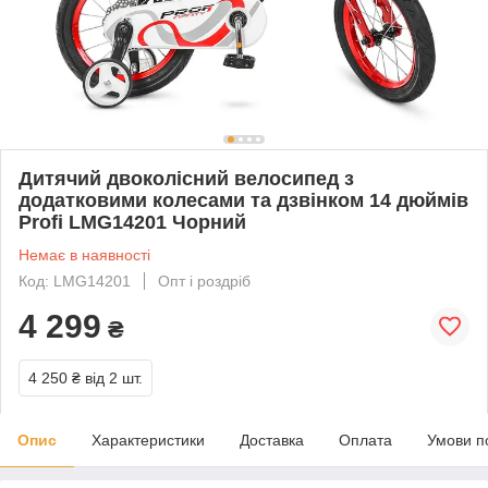
Дитячий двоколісний велосипед з
додатковими колесами та дзвінком 14 дюймів
Profi LMG14201 Чорний
Немає в наявності
Код: LMG14201
Опт і роздріб
4 299
₴
4 250 ₴
від 2 шт.
Опис
Характеристики
Доставка
Оплата
Умови п