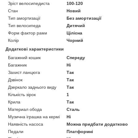
Зріст велосипедиста
100-120
Стан
Новий
Тип амортизації
Без амортизації
Тип велосипеда
Дитячий
Форм фактор рами
Цілісна
Колір
Чорний
Додаткові характеристики
Багажний кошик
Спереду
Багажник
Ні
Захист ланцюга
Так
Дзвінок
Так
Дзеркало заднього виду
Так
Кількість зірок
1
Крила
Так
Материал обода
Сталь
Музична іграшка на кермі
Ні
Наявність насоса
Можна придбати додатково
Педали
Платформні