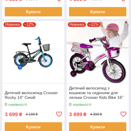
Купити
Купити
Новинка
–12%
Новинка
–11%
Дитячий велосипед з
Дитячий велосипед Crosser
кошиком та сидінням для
Rocky 14" Синій
ляльки Crosser Kids Bike 16"
Фіолетовий
В наявності
В наявності
3 699
3 899
₴
₴
4 199 ₴
4 399 ₴
Купити
Купити