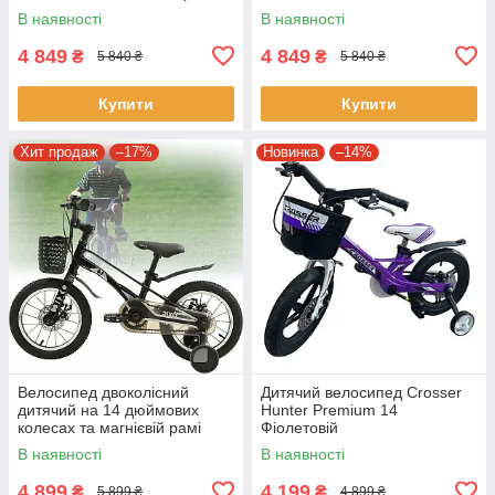
В наявності
В наявності
4 849
4 849
₴
₴
5 840 ₴
5 840 ₴
Купити
Купити
Хит продаж
–17%
Новинка
–14%
Велосипед двоколісний
Дитячий велосипед Crosser
дитячий на 14 дюймових
Hunter Premium 14
колесах та магнієвій рамі
Фіолетовій
Profi MB 14OXIC BLACK
В наявності
В наявності
Чорний
4 899
4 199
₴
₴
5 899 ₴
4 899 ₴