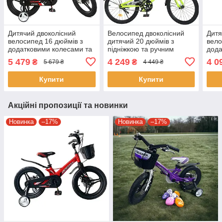
Дитячий двоколісний
Велосипед двоколісний
Дитя
велосипед 16 дюймів з
дитячий 20 дюймів з
вело
додатковими колесами та
підніжкою та ручним
дода
дзвінком Profi Hunter
гальмом Profi Prime MB
дюйм
5 479
4 249
4 0
₴
₴
5 679 ₴
4 449 ₴
LMG16235 Чорний
20013-1 Салатовий
Y16
Купити
Купити
Акційні пропозиції та новинки
Новинка
–17%
Новинка
–17%