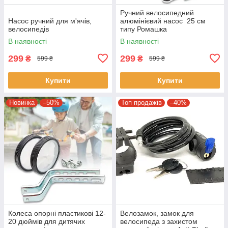
Ручний велосипедний
Насос ручний для м'ячів,
алюмінієвий насос 25 см
велосипедів
типу Ромашка
В наявності
В наявності
299
299
₴
₴
599 ₴
599 ₴
Купити
Купити
Новинка
–50%
Топ продажів
–40%
Колеса опорні пластикові 12-
Велозамок, замок для
20 дюймів для дитячих
велосипеда з захистом