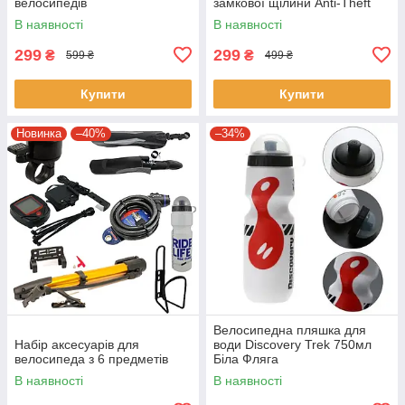
велосипедів
замкової щілини Anti-Theft
В наявності
В наявності
299
299
₴
₴
599 ₴
499 ₴
Купити
Купити
Новинка
–40%
–34%
Велосипедна пляшка для
Набір аксесуарів для
води Discovery Trek 750мл
велосипеда з 6 предметів
Біла Фляга
В наявності
В наявності