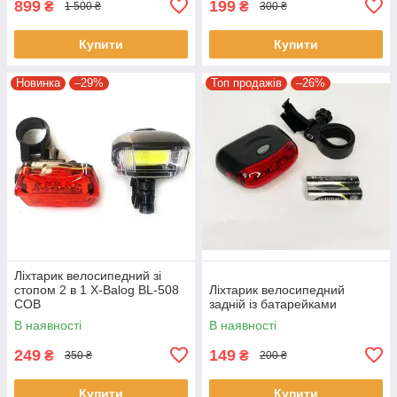
899
199
₴
₴
1 500 ₴
300 ₴
Купити
Купити
Новинка
–29%
Топ продажів
–26%
Ліхтарик велосипедний зі
стопом 2 в 1 X-Balog BL-508
Ліхтарик велосипедний
COB
задній із батарейками
В наявності
В наявності
249
149
₴
₴
350 ₴
200 ₴
Купити
Купити