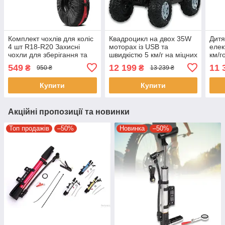
Комплект чохлів для коліс
Квадроцикл на двох 35W
Дит
4 шт R18-R20 Захисні
моторах із USB та
елек
чохли для зберігання та
швидкістю 5 км/г на міцних
км/г
транспортування
колесах Bambi M 6060EL-
кол
549
12 199
11 
₴
₴
950 ₴
13 239 ₴
автомобільних шин
2(24V) Чорний
Race
Чор
Купити
Купити
Акційні пропозиції та новинки
Топ продажів
–50%
Новинка
–50%