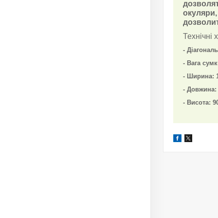
дозволят
окуляри,
дозволит
Технічні 
- Діагонал
- Вага сумк
- Ширина: 
- Довжина:
- Висота: 9