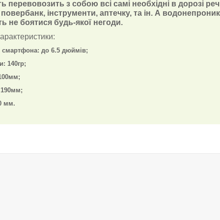
ь перевовозить з собою всі самі необхідні в дорозі речі
 повербанк, інструменти, аптечку, та ін. А водонепрони
ь не боятися будь-якої негоди.
характеристики:
ь смартфона: до 6.5 дюймів;
и: 140гр;
100мм;
 190мм;
0 мм.