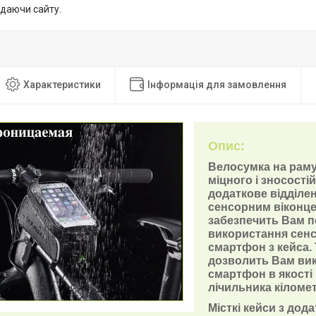
идаючи сайту.
Характеристики
Інформація для замовлення
Опис:
Велосумка на раму 
міцного і зносості
додаткове відділе
сенсорним віконце
забезпечить Вам п
використання сенс
смартфон з кейса. 
дозволить Вам ви
смартфон в якості 
лічильника кіломе
Місткі кейси з дод