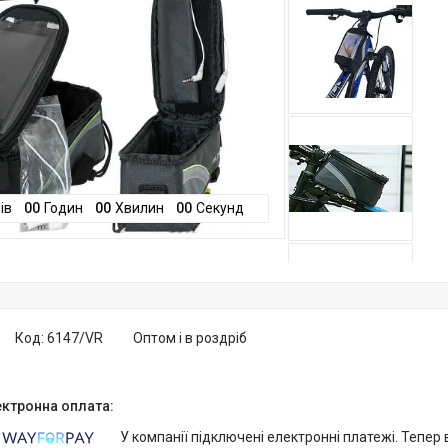
ів
0
0
Годин
0
0
Хвилин
0
0
Секунд
Код:
6147/VR
Оптом і в роздріб
У компанії підключені електронні платежі. Тепер