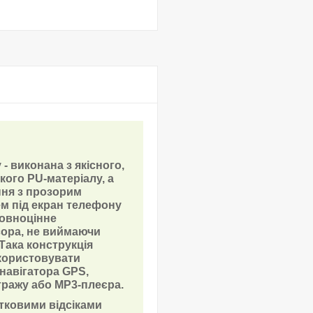
- виконана з якісного,
йкого PU-матеріалу, а
ння з прозорим
м під екран телефону
овноцінне
ора, не виймаючи
Така конструкція
користовувати
навігатора GPS,
тражу або MP3-плеєра.
атковими відсіками