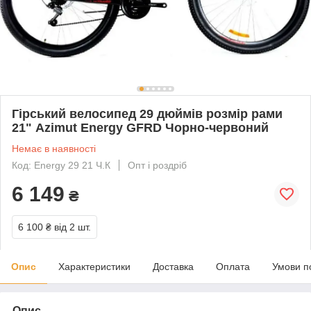
Гірський велосипед 29 дюймів розмір рами
21" Azimut Energy GFRD Чорно-червоний
Немає в наявності
Код: Energy 29 21 Ч.К
Опт і роздріб
6 149
₴
6 100 ₴
від 2 шт.
Опис
Характеристики
Доставка
Оплата
Умови п
Опис