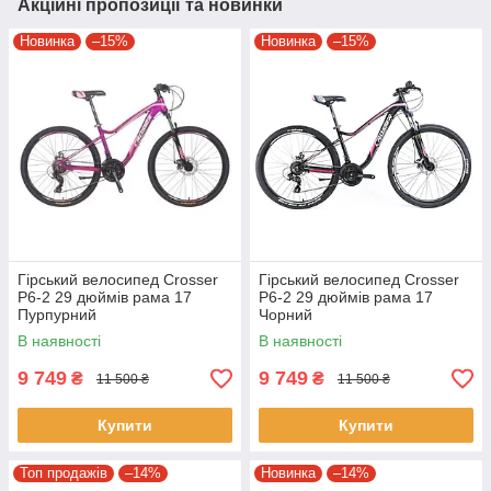
Акційні пропозиції та новинки
Новинка
–15%
Новинка
–15%
Гірський велосипед Crosser
Гірський велосипед Crosser
P6-2 29 дюймів рама 17
P6-2 29 дюймів рама 17
Пурпурний
Чорний
В наявності
В наявності
9 749
9 749
₴
₴
11 500 ₴
11 500 ₴
Купити
Купити
Топ продажів
–14%
Новинка
–14%