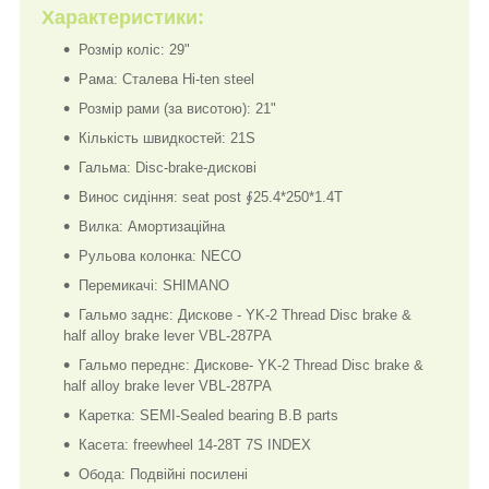
Характеристики:
Розмір коліс: 29"
Рама: Сталева Hi-ten steel
Розмір рами (за висотою): 21"
Кількість швидкостей: 21S
Гальма: Disc-brake-дискові
Винос сидіння: seat post ∮25.4*250*1.4T
Вилка: Амортизаційна
Рульова колонка: NECO
Перемикачі: SHIMANO
Гальмо заднє: Дискове - YK-2 Thread Disc brake &
half alloy brake lever VBL-287PA
Гальмо переднє: Дискове- YK-2 Thread Disc brake &
half alloy brake lever VBL-287PA
Каретка: SEMI-Sealed bearing B.B parts
Касета: freewheel 14-28T 7S INDEX
Обода: Подвійні посилені