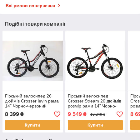
Всі умови повернення
Подібні товари компанії
Гірський велосипед 26
Гірський велосипед
Гірс
дюймів Crosser levin рама
Crosser Stream 26 дюймів
Cros
14" Чорно-червоний
розмір рами 14" Чорно-
розм
червоний
чер
8 399
9 549
8 6
₴
₴
10 249 ₴
Купити
Купити