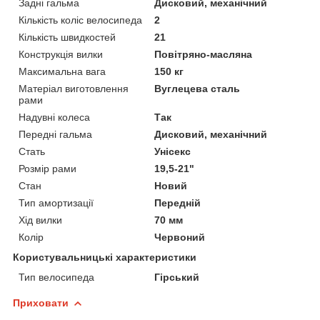
Задні гальма
Дисковий, механічний
Кількість коліс велосипеда
2
Кількість швидкостей
21
Конструкція вилки
Повітряно-масляна
Максимальна вага
150 кг
Матеріал виготовлення
Вуглецева сталь
рами
Надувні колеса
Так
Передні гальма
Дисковий, механічний
Стать
Унісекс
Розмір рами
19,5-21"
Стан
Новий
Тип амортизації
Передній
Хід вилки
70 мм
Колір
Червоний
Користувальницькі характеристики
Тип велосипеда
Гірський
Приховати