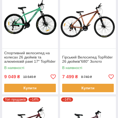
Спортивний велосипед на
колесах 26 дюймів та
Гірський Велосипед TopRider
алюмінієвій рамі 17″ TopRider
26 дюймів"680" Золото
670 Аква
В наявності
В наявності
9 049
7 499
₴
₴
10 549 ₴
8 740 ₴
Купити
Купити
Топ продажів
–14%
–14%