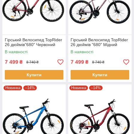
Гірський Велосипед TopRider
Гірський Велосипед TopRider
26 дюймів"680" Червоний
26 дюймів "680" Мідний
В наявності
В наявності
7 499
7 499
₴
₴
8 740 ₴
8 740 ₴
Купити
Купити
Новинка
–14%
Новинка
–14%