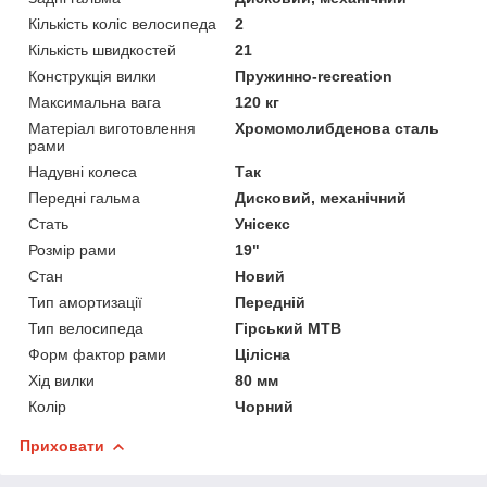
Кількість коліс велосипеда
2
Кількість швидкостей
21
Конструкція вилки
Пружинно-recreation
Максимальна вага
120 кг
Матеріал виготовлення
Хромомолибденова сталь
рами
Надувні колеса
Так
Передні гальма
Дисковий, механічний
Стать
Унісекс
Розмір рами
19"
Стан
Новий
Тип амортизації
Передній
Тип велосипеда
Гірський MTB
Форм фактор рами
Цілісна
Хід вилки
80 мм
Колір
Чорний
Приховати