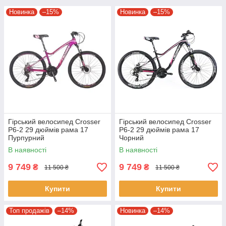
Новинка
–15%
Новинка
–15%
Гірський велосипед Crosser
Гірський велосипед Crosser
P6-2 29 дюймів рама 17
P6-2 29 дюймів рама 17
Пурпурний
Чорний
В наявності
В наявності
9 749
9 749
₴
₴
11 500 ₴
11 500 ₴
Купити
Купити
Топ продажів
–14%
Новинка
–14%