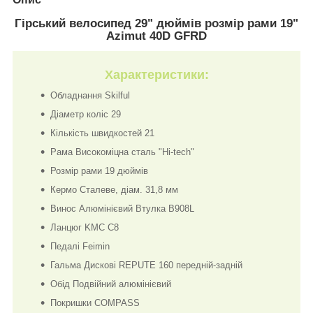
Гірський велосипед 29" дюймів розмір рами 19"
Azimut 40D GFRD
Характеристики:
Обладнання Skilful
Діаметр коліс 29
Кількість швидкостей 21
Рама Високоміцна сталь "Hi-tech"
Розмір рами 19 дюймів
Кермо Сталеве, діам.
31,8 мм
Винос Алюмінієвий
Втулка В908L
Ланцюг KMC C8
Педалі Feimin
Гальма Дискові REPUTE 160 передній-задній
Обід Подвійний алюмінієвий
Покришки COMPASS