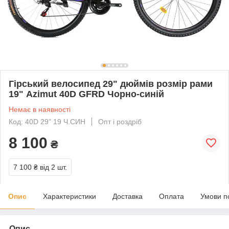
Гірський велосипед 29" дюймів розмір рами
19" Azimut 40D GFRD Чорно-синій
Немає в наявності
Код: 40D 29" 19 Ч.СИН
Опт і роздріб
8 100
₴
7 100 ₴
від 2 шт.
Опис
Характеристики
Доставка
Оплата
Умови п
Опис