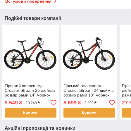
Всі умови повернення
Подібні товари компанії
Гірський велосипед
Гірський велосипед
Гірс
Crosser Stream 26 дюймів
Crosser Stream 24 дюймів
дюйм
розмір рами 14" Чорно-
розмір рами 13" Чорно-
рам
червоний
червоний
9 549
8 699
27 
₴
₴
10 249 ₴
9 200 ₴
Купити
Купити
Акційні пропозиції та новинки