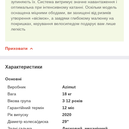
зупиняють їх.
Система витримує значне навантаження і
оптимальна при інтенсивному катанні.
Оскільки модель
оснащена міцними ободами, ви захищені від ризиків
утворення «вісімок», а завдяки глибокому малюнку на
покришках, керування велосипедом подарує вам лише
легкість
Приховати
Характеристики
Основні
Виробник
Azimut
Вага
18 кг
Вікова група
З 12 років
Гарантійний термін
12 міс
Рік випуску
2020
Діаметр колеса/диска
29"
Задні гальма
Дисковий, механічний