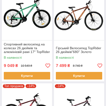
Спортивний велосипед на
колесах 26 дюймів та
Гірський Велосипед TopRider
алюмінієвій рамі 17″ TopRider
26 дюймів"680" Золото
670 Аква
В наявності
В наявності
9 049
7 499
₴
₴
10 549 ₴
8 740 ₴
Купити
Купити
Топ продажів
–14%
–14%