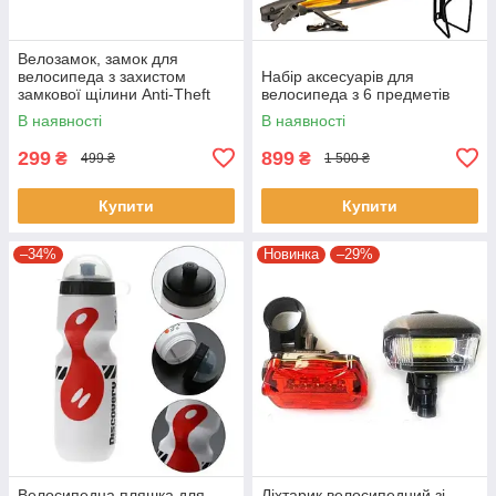
Велозамок, замок для
велосипеда з захистом
Набір аксесуарів для
замкової щілини Anti-Theft
велосипеда з 6 предметів
В наявності
В наявності
299
899
₴
₴
499 ₴
1 500 ₴
Купити
Купити
–34%
Новинка
–29%
Велосипедна пляшка для
Ліхтарик велосипедний зі