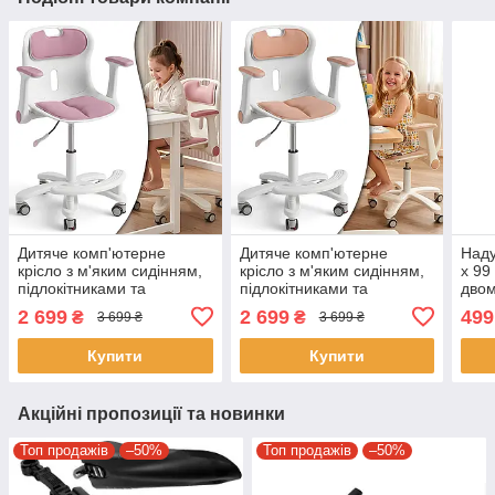
Дитяче комп'ютерне
Дитяче комп'ютерне
Наду
крісло з м'яким сидінням,
крісло з м'яким сидінням,
х 99
підлокітниками та
підлокітниками та
двом
підніжкою Bambi M 7772-8
підніжкою Bambi M 7772-
для 
2 699
2 699
499
₴
₴
3 699 ₴
3 699 ₴
Рожевий
13 Персиковий
4311
Купити
Купити
Акційні пропозиції та новинки
Топ продажів
–50%
Топ продажів
–50%