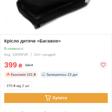
Крісло дитяче «Багажне»
В наявності
Код: 10599/VR
Опт і роздріб
399
₴
500 ₴
Економія
101 ₴
Залишилось
23 дні
370 ₴
від 2 шт.
Купити