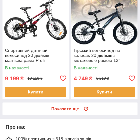
Спортивний дитячий
Гірський велосипед на
велосипед 20 дюймів
колесах 20 дюймів з
магнієва рама Profi
металевою рамою 12''
LMG20210-3 Чорний
TopRider TOP 01 Чорний
В наявності
В наявності
9 199
4 749
₴
₴
10 119 ₴
5 219 ₴
Купити
Купити
Показати ще
Про нас
100% позитивних з 518 відгуків за рік