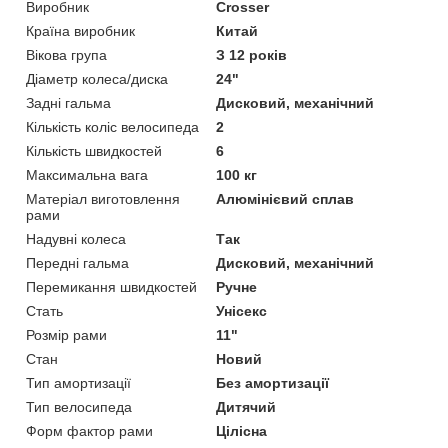
Виробник
Crosser
Країна виробник
Китай
Вікова група
З 12 років
Діаметр колеса/диска
24"
Задні гальма
Дисковий, механічний
Кількість коліс велосипеда
2
Кількість швидкостей
6
Максимальна вага
100 кг
Матеріал виготовлення
Алюмінієвий сплав
рами
Надувні колеса
Так
Передні гальма
Дисковий, механічний
Перемикання швидкостей
Ручне
Стать
Унісекс
Розмір рами
11"
Стан
Новий
Тип амортизації
Без амортизації
Тип велосипеда
Дитячий
Форм фактор рами
Цілісна