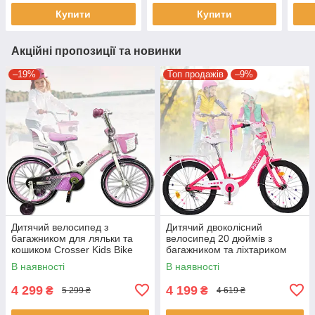
Купити
Купити
Акційні пропозиції та новинки
–19%
Топ продажів
–9%
Дитячий велосипед з
Дитячий двоколісний
багажником для ляльки та
велосипед 20 дюймів з
кошиком Crosser Kids Bike
багажником та ліхтариком
20" Рожевий
Profi PRINCESS MB 20042-1
В наявності
В наявності
Малиновий
4 299
4 199
₴
₴
5 299 ₴
4 619 ₴