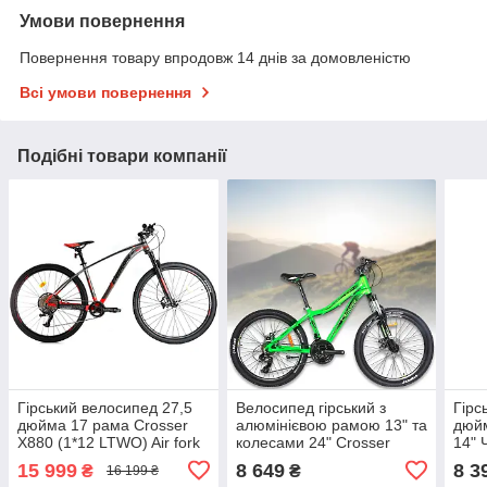
Умови повернення
Повернення товару впродовж 14 днів за домовленістю
Всі умови повернення
Подібні товари компанії
Гірський велосипед 27,5
Велосипед гірський з
Гірс
дюйма 17 рама Crosser
алюмінієвою рамою 13" та
дюйм
X880 (1*12 LTWO) Air fork
колесами 24" Crosser
14" 
Червоний
Stream Зелений
15 999
8 649
8 3
₴
₴
16 199 ₴