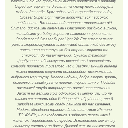
бажаючих під час прогулянок вигідно виділятися з натовпу.
Серед цих варіантів дівчата та хлопці легко підберуть
модель для себе. Крім надзвичайно привабливого виду,
Crosser Super Light також відрізняється і високою
надійностю. Він оснащений топовою трансмісією від
Shimano, дисковими гальмами і класичною ригідною вилкою,
яка забезпечує байку хорошим накотом і керованістю.
Особливості Crosser Super Light 24: Для виготовлення
рами використовується алюмінієвий сплав, який дає змогу
полегшити конструкцію без втрати міцності та
стійкості до навантаження. Сучасні технології
фарбування забезпечують яскравість і насиченість
кольорів протягом тривалого часу. Завдяки гнучкій виделці
можна впевнено керувати велосипедом, незалежно від
вибраного маршруту. Колеса надувні, добре амортизують,
дозволяючи згладжувати невеликі нерівні шляхи. Подвійні
алюмінієві труби витримують високі навантаження.
Захист на великій зірці одночасно є і керуючим, що не
тільки захистить одяг Райдера від забруднення, але й
запобігає можливому спаду ланцюга під час катання.
Модель обладнана трансмісійною системою Shimano
TOURNEY, що складається з заднього перемикача і
манеток. Передивлено 6 передач. Встановлено механічну
гальмову систему на диску. Дискові гальма вважаються