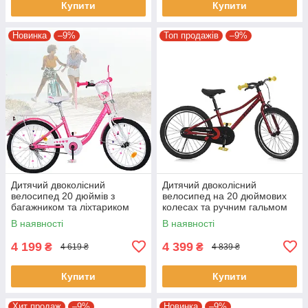
Купити
Купити
Новинка
–9%
Топ продажів
–9%
Дитячий двоколісний
Дитячий двоколісний
велосипед 20 дюймів з
велосипед на 20 дюймових
багажником та ліхтариком
колесах та ручним гальмом
Profi PRINCESS MB 20041-1
PROF1 MB 2007-1 Червоний
В наявності
В наявності
Рожевий
4 199
4 399
₴
₴
4 619 ₴
4 839 ₴
Купити
Купити
Хит продаж
–9%
Новинка
–9%