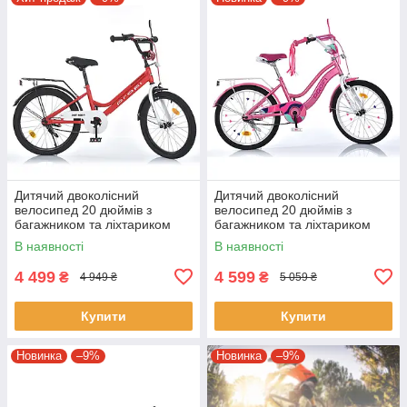
Дитячий двоколісний
Дитячий двоколісний
велосипед 20 дюймів з
велосипед 20 дюймів з
багажником та ліхтариком
багажником та ліхтариком
Profi NEO MB 20031-1
Profi WAVE MB 20051-1
В наявності
В наявності
Червоно-білий
Рожевий
4 499
4 599
₴
₴
4 949 ₴
5 059 ₴
Купити
Купити
Новинка
–9%
Новинка
–9%