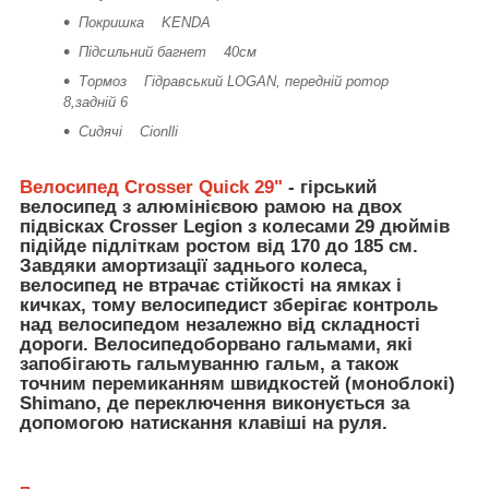
Покришка KENDA
Підсильний багнет 40см
Тормоз Гідравський LOGAN, передній ротор
8,задній 6
Сидячі Cionlli
Велосипед Crosser Quick 29"
- гірський
велосипед з алюмінієвою рамою на двох
підвісках Crosser Legion з колесами 29 дюймів
підійде підліткам ростом від 170 до 185 см.
Завдяки амортизації заднього колеса,
велосипед не втрачає стійкості на ямках і
кичках, тому велосипедист зберігає контроль
над велосипедом незалежно від складності
дороги. Велосипедоборвано гальмами, які
запобігають гальмуванню гальм, а також
точним перемиканням швидкостей (моноблокі)
Shimano, де переключення виконується за
допомогою натискання клавіші на руля.