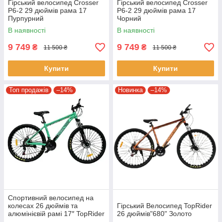
Гірський велосипед Crosser
Гірський велосипед Crosser
P6-2 29 дюймів рама 17
P6-2 29 дюймів рама 17
Пурпурний
Чорний
В наявності
В наявності
9 749
9 749
₴
₴
11 500 ₴
11 500 ₴
Купити
Купити
Топ продажів
–14%
Новинка
–14%
Спортивний велосипед на
колесах 26 дюймів та
Гірський Велосипед TopRider
алюмінієвій рамі 17″ TopRider
26 дюймів"680" Золото
670 Аква