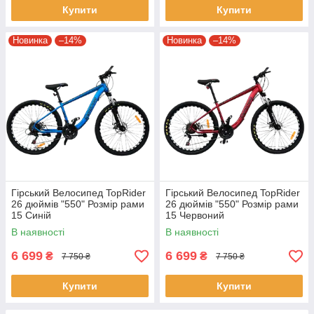
Купити
Купити
Новинка
–14%
Новинка
–14%
Гірський Велосипед TopRider
Гірський Велосипед TopRider
26 дюймів "550" Розмір рами
26 дюймів "550" Розмір рами
15 Синій
15 Червоний
В наявності
В наявності
6 699
6 699
₴
₴
7 750 ₴
7 750 ₴
Купити
Купити