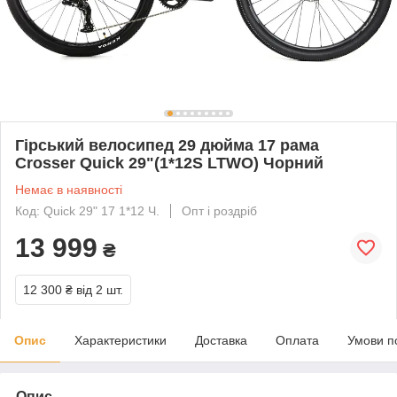
Гірський велосипед 29 дюйма 17 рама
Crosser Quick 29"(1*12S LTWO) Чорний
Немає в наявності
Код: Quick 29" 17 1*12 Ч.
Опт і роздріб
13 999
₴
12 300 ₴
від 2 шт.
Опис
Характеристики
Доставка
Оплата
Умови п
Опис