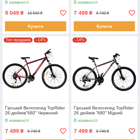
В наявності
В наявності
9 049
7 499
₴
₴
10 549 ₴
8 740 ₴
Купити
Купити
Топ продажів
–14%
–14%
Гірський Велосипед TopRider
Гірський Велосипед TopRider
26 дюймів"680" Червоний
26 дюймів "680" Мідний
В наявності
В наявності
7 499
7 499
₴
₴
8 740 ₴
8 740 ₴