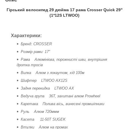
Гірський велосипед 29 дюйма 17 рама Crosser Quick 29"
(1*12S LTWOO)
Характерики:
Бренд: CROSSER
Розмір рами: 17"
Рама Алюмінієва, порожнисті шви, внутрішня
дротка тросів
Вилка Алюм з локаутом, хід 100м
Шифтер LTWOO AX12S
Задня перекидка LTWOO AX
Ведуча група 36T, захитані алюм Prowheel
Каретака Полива вісь, винесені промшіпники
Руль Алюм 720ммм
Касета 11-50T SUGEK
Втулки Алюм на промах