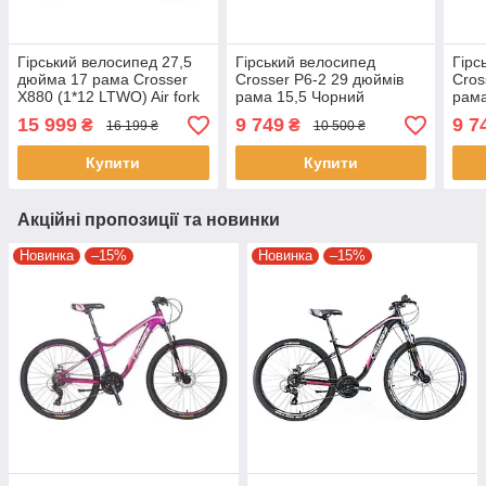
Гірський велосипед 27,5
Гірський велосипед
Гірс
дюйма 17 рама Crosser
Crosser P6-2 29 дюймів
Cros
X880 (1*12 LTWO) Air fork
рама 15,5 Чорний
рама
Червоний
15 999
9 749
9 7
₴
₴
16 199 ₴
10 500 ₴
Купити
Купити
Акційні пропозиції та новинки
Новинка
–15%
Новинка
–15%