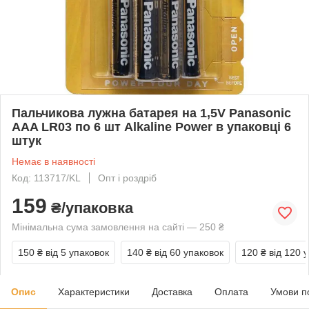
Пальчикова лужна батарея на 1,5V Panasonic
AAA LR03 по 6 шт Alkaline Power в упаковці 6
штук
Немає в наявності
Код: 113717/KL
Опт і роздріб
159
₴/упаковка
Мінімальна сума замовлення на сайті — 250 ₴
150 ₴
від 5 упаковок
140 ₴
від 60 упаковок
120 ₴
від 120 
Опис
Характеристики
Доставка
Оплата
Умови п