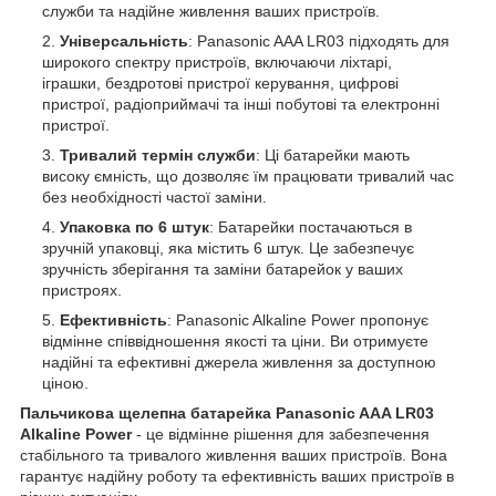
служби та надійне живлення ваших пристроїв.
Універсальність
: Panasonic AAA LR03 підходять для
широкого спектру пристроїв, включаючи ліхтарі,
іграшки, бездротові пристрої керування, цифрові
пристрої, радіоприймачі та інші побутові та електронні
пристрої.
Тривалий термін служби
: Ці батарейки мають
високу ємність, що дозволяє їм працювати тривалий час
без необхідності частої заміни.
Упаковка по 6 штук
: Батарейки постачаються в
зручній упаковці, яка містить 6 штук. Це забезпечує
зручність зберігання та заміни батарейок у ваших
пристроях.
Ефективність
: Panasonic Alkaline Power пропонує
відмінне співвідношення якості та ціни. Ви отримуєте
надійні та ефективні джерела живлення за доступною
ціною.
Пальчикова щелепна батарейка Panasonic AAA LR03
Alkaline Power
- це відмінне рішення для забезпечення
стабільного та тривалого живлення ваших пристроїв. Вона
гарантує надійну роботу та ефективність ваших пристроїв в