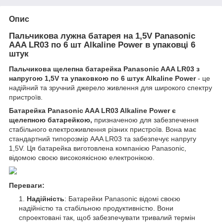
Опис
Пальчикова лужна батарея на 1,5V Panasonic
AAA LR03 по 6 шт Alkaline Power в упаковці 6
штук
Пальчикова щелепна батарейка Panasonic AAA LR03 з
напругою 1,5V та упаковкою по 6 штук Alkaline Power
- це
надійний та зручний джерело живлення для широкого спектру
пристроїв.
Батарейка Panasonic AAA LR03 Alkaline Power є
щелепною батарейкою,
призначеною для забезпечення
стабільного електроживлення різних пристроїв. Вона має
стандартний типорозмір AAA LR03 та забезпечує напругу
1,5V. Ця батарейка виготовлена компанією Panasonic,
відомою своєю високоякісною електронікою.
Переваги:
Надійність
: Батарейки Panasonic відомі своєю
надійністю та стабільною продуктивністю. Вони
спроектовані так, щоб забезпечувати тривалий термін