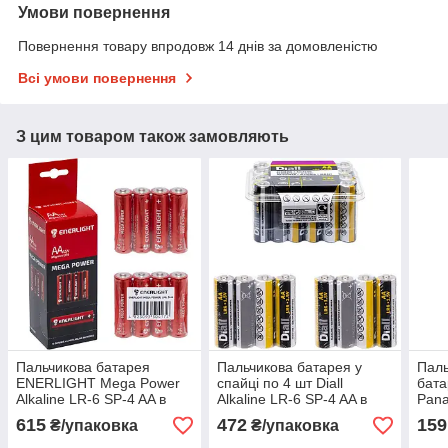
Умови повернення
Повернення товару впродовж 14 днів за домовленістю
Всі умови повернення
З цим товаром також замовляють
Пальчикова батарея
Пальчикова батарея у
Паль
ENERLIGHT Mega Power
спайці по 4 шт Diall
бата
Alkaline LR-6 SP-4 AA в
Alkaline LR-6 SP-4 AA в
Pana
упаковці 40 шт
упаковці 24 шт
Alka
615
472
159
₴/упаковка
₴/упаковка
штук