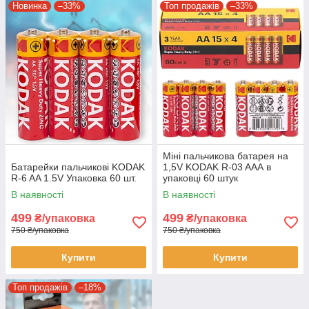
Новинка
–33%
Топ продажів
–33%
Міні пальчикова батарея на
Батарейки пальчикові KODAK
1,5V KODAK R-03 AAА в
R-6 AA 1.5V Упаковка 60 шт.
упаковці 60 штук
В наявності
В наявності
499
499
₴/упаковка
₴/упаковка
750 ₴/упаковка
750 ₴/упаковка
Купити
Купити
Топ продажів
–18%