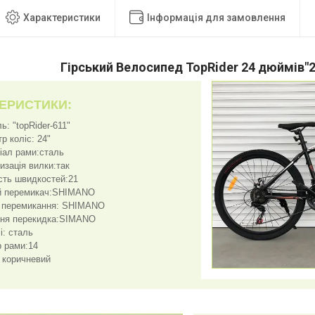
Характеристики
Інформація для замовлення
Гірський Велосипед TopRider 24 дюймів"2
ЕРИСТИКИ:
: "topRider-611"
р коліс: 24"
іал рами:сталь
изація вилки:так
ість швидкостей:21
й перемикач:SHIMANO
 перемикання: SHIMANO
ня перекидка:SIMANO
і: сталь
р рами:14
: коричневий