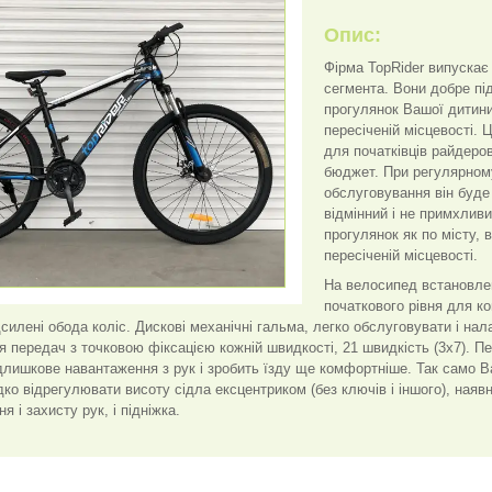
Опис:
Фірма TopRider випуска
сегмента. Вони добре пі
прогулянок Вашої дитини 
пересіченій місцевості. 
для початківців райдеров
бюджет. При регулярном
обслуговування він буде
відмінний і не примхлив
прогулянок як по місту, 
пересіченій місцевості.
На велосипед встановле
початкового рівня для ко
дсилені обода коліс. Дискові механічні гальма, легко обслуговувати і н
 передач з точковою фіксацією кожній швидкості, 21 швидкість (3х7). П
длишкове навантаження з рук і зробить їзду ще комфортніше. Так само 
дко відрегулювати висоту сідла ексцентриком (без ключів і іншого), наявн
я і захисту рук, і підніжка.