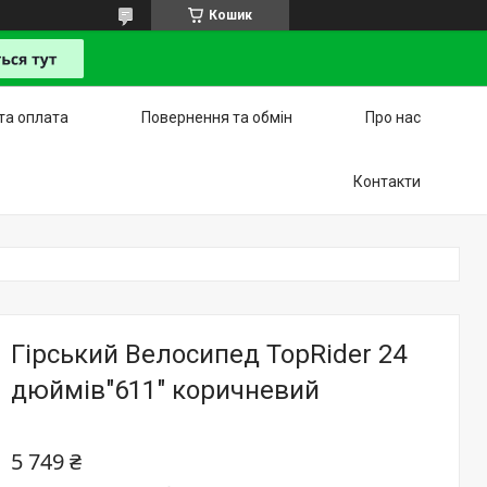
Кошик
та оплата
Повернення та обмін
Про нас
Контакти
Гірський Велосипед TopRider 24
дюймів"611" коричневий
5 749 ₴