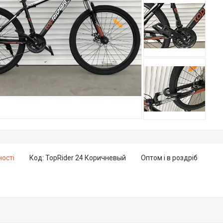
ності
Код:
TopRider 24 Коричневый
Оптом і в роздріб