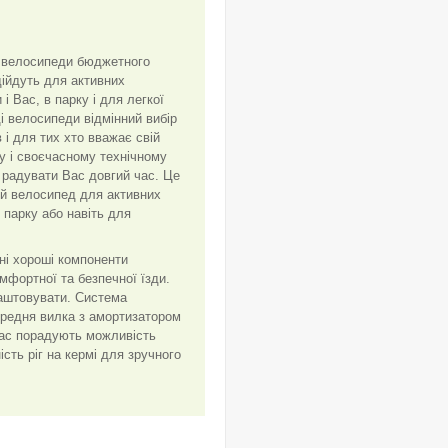
є велосипеди бюджетного
дійдуть для активних
і Вас, в парку і для легкої
Ці велосипеди відмінний вибір
 і для тих хто вважає свій
у і своєчасному технічному
 радувати Вас довгий час. Це
ий велосипед для активних
в парку або навіть для
ні хороші компоненти
мфортної та безпечної їзди.
алаштовувати. Система
ередня вилка з амортизатором
Вас порадують можливість
ість ріг на кермі для зручного