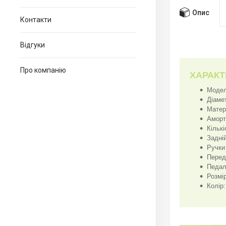
Опис
Контакти
Відгуки
Про компанію
ХАРАКТ
Модель
Діамет
Матер
Аморт
Кільк
Задні
Ручки
Перед
Педал
Розмі
Колір