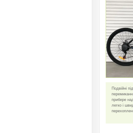
Подвійні пі
перемикання
прибере на
легко і шви
перехопленн