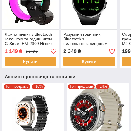
Лампа-нічник з Bluetooth-
Розумний годинник
Смар
колонкою та годинником
Bluetooth з
крок
G-Smart HM-2309 Нічник
пиловологозахищеним
M2 С
колонка бездротовою
корпусом Smart Watch
брас
1 149
2 349
199
₴
₴
1 349 ₴
зарядкою
Kingwear KW18 Годинник з
крокоміром та
Купити
Купити
пульсометром
Акційні пропозиції та новинки
Топ продажів
–16%
Топ продажів
–14%