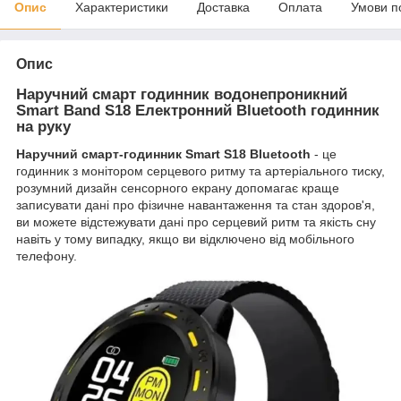
Опис
Характеристики
Доставка
Оплата
Умови п
Опис
Наручний смарт годинник водонепроникний
Smart Band S18 Електронний Bluetooth годинник
на руку
Наручний смарт-годинник Smart S18 Bluetooth
- це
годинник з монітором серцевого ритму та артеріального тиску,
розумний дизайн сенсорного екрану допомагає краще
записувати дані про фізичне навантаження та стан здоров'я,
ви можете відстежувати дані про серцевий ритм та якість сну
навіть у тому випадку, якщо ви відключено від мобільного
телефону.