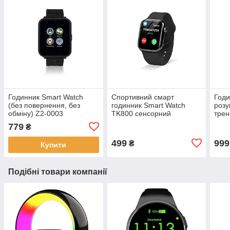
Годинник Smart Watch
Спортивний смарт
Годи
(без повернення, без
годинник Smart Watch
розу
обміну) Z2-0003
TK800 сенсорний
трен
Розу
779
₴
Вотч
499
999
₴
Купити
Подібні товари компанії