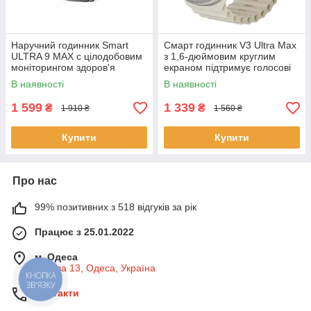
Наручний годинник Smart
Смарт годинник V3 Ultra Max
ULTRA 9 MAX c цілодобовим
з 1,6-дюймовим круглим
моніторингом здоров'я
екраном підтримує голосові
виклики та моніторинг кисню
В наявності
В наявності
1 599
1 339
₴
₴
1 910 ₴
1 560 ₴
Купити
Купити
Про нас
99% позитивних з 518 відгуків за рік
Працює з 25.01.2022
м. Одеса
Базова 13, Одеса, Україна
КНОПКА
ЗВ'ЯЗКУ
Контакти