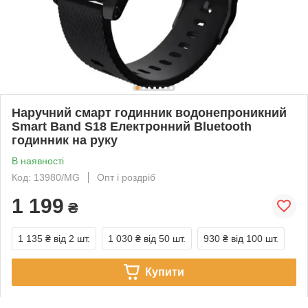
Наручний смарт годинник водонепроникний
Smart Band S18 Електронний Bluetooth
годинник на руку
В наявності
Код: 13980/MG
Опт і роздріб
1 199
₴
1 135 ₴
від 2 шт.
1 030 ₴
від 50 шт.
930 ₴
від 100 шт.
Купити