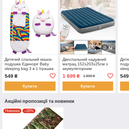
Дитячий спальний мішок-
Двоспальний надувний
Дитя
подушка Єдиноріг Baby
матрац 152х203х25см з
поду
sleeping bag 3 в 1 Іграшка
акумуляторним
slee
подушка та спальний
насосом Intex 64189
поду
549
1 699
549
₴
₴
1 899 ₴
мішок
мішо
Купити
Купити
Акційні пропозиції та новинки
Новинка
–20%