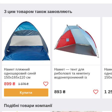
З цим товаром також замовляють
Намет пляжний
Намет — тент для
Нам
одношаровий синій
риболовлі та кемпінгу
одн
150х165х110 см
водонепроникний із
150х
Автоматичний намет від
захистом від сонця Stripe
Авто
899
₴
1 376 ₴
сонця
220х115 см Червоний
сон
893
1 2
₴
Купити
Подібні товари компанії