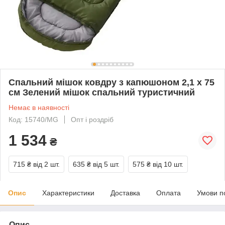
Спальний мішок ковдру з капюшоном 2,1 x 75
см Зелений мішок спальний туристичний
Немає в наявності
Код: 15740/MG
Опт і роздріб
1 534
₴
715 ₴
від 2 шт.
635 ₴
від 5 шт.
575 ₴
від 10 шт.
Опис
Характеристики
Доставка
Оплата
Умови п
Опис