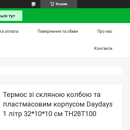
Кошик
та оплата
Повернення та обмін
Про нас
Контакти
Термос зі скляною колбою та
пластмасовим корпусом Daydays
1 літр 32*10*10 см TH28T100