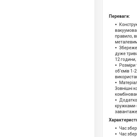
Переваги:
Конструк
вакуумован
правило, в
металевим
Збережен
дуже трива
12 години,
Розміри 
об'ємів 1-
використа
Матеріал
Зовнішні к
комбінова
Додатко
кружками-
завантаже
Характерист
Час збер
Час збер