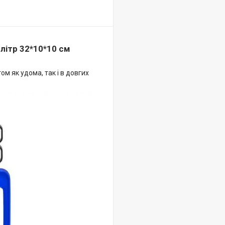
літр 32*10*10 см
м як удома, так і в довгих