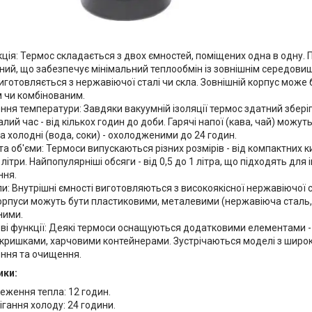
ція: Термос складається з двох ємностей, поміщених одна в одну. 
ий, що забезпечує мінімальний теплообмін із зовнішнім середовищ
иготовляється з нержавіючої сталі чи скла. Зовнішній корпус може
 чи комбінованим.
ня температури: Завдяки вакуумній ізоляції термос здатний збері
лий час - від кількох годин до доби. Гарячі напої (кава, чай) можу
 а холодні (вода, соки) - охолодженими до 24 годин.
та об'єми: Термоси випускаються різних розмірів - від компактних
2 літри. Найпопулярніші обсяги - від 0,5 до 1 літра, що підходять для
ння.
и: Внутрішні ємності виготовляються з високоякісної нержавіючої с
орпуси можуть бути пластиковими, металевими (нержавіюча сталь,
ними.
ві функції: Деякі термоси оснащуються додатковими елементами -
кришками, харчовими контейнерами. Зустрічаються моделі з широ
ння та очищення.
ики:
еження тепла: 12 годин.
ігання холоду: 24 години.