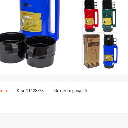
ності
Код:
114238/KL
Оптом і в роздріб