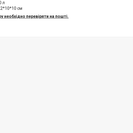
0 л
32*10*10 см
ру необхідно перевіряти на пошті.