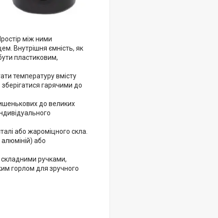
Простір між ними
ем. Внутрішня ємність, як
 бути пластиковим,
гати температуру вмісту
ть зберігатися гарячими до
 кишенькових до великих
 індивідуального
талі або жароміцного скла.
 алюміній) або
 складними ручками,
ким горлом для зручного