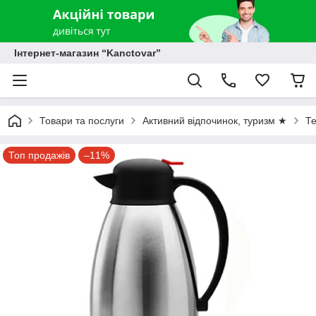
Інтернет-магазин “Kanctovar”
Товари та послуги
Активний відпочинок, туризм ★
Те
Топ продажів
–11%