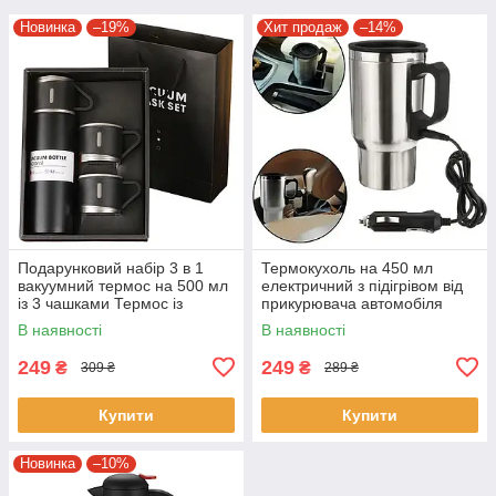
Новинка
–19%
Хит продаж
–14%
Подарунковий набір 3 в 1
Термокухоль на 450 мл
вакуумний термос на 500 мл
електричний з підігрівом від
із 3 чашками Термос із
прикурювача автомобіля
чашками в дорогу
2240 12 В
В наявності
В наявності
249
249
₴
₴
309 ₴
289 ₴
Купити
Купити
Новинка
–10%