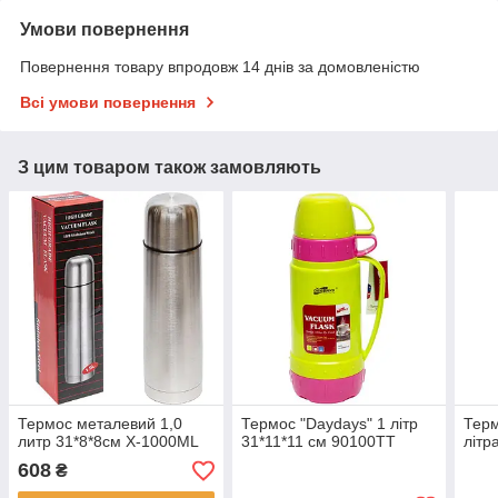
Умови повернення
Повернення товару впродовж 14 днів за домовленістю
Всі умови повернення
З цим товаром також замовляють
Термос металевий 1,0
Термос "Daydays" 1 літр
Терм
литр 31*8*8см Х-1000ML
31*11*11 см 90100TT
літр
608
₴