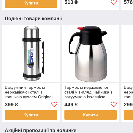
513
576
₴
Купити
Подібні товари компанії
Вакуумний термос із
Термос із нержавіючої
Ваку
нержавіючої сталі з
сталі у вигляді чайника з
нерж
кришкою кухлем Original
вакуумною ізоляцією
криш
1.2л Термос для холодних
Safety Cap 2 л Термос для
750 
399
449
299
₴
₴
та гарячих напоїв
напоїв
холо
напо
Купити
Купити
Акційні пропозиції та новинки