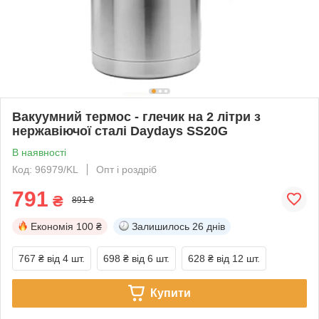
Вакуумний термос - глечик на 2 літри з
нержавіючої сталі Daydays SS20G
В наявності
Код: 96979/KL
Опт і роздріб
791
₴
891 ₴
Економія
100 ₴
Залишилось
26 днів
767 ₴
від 4 шт.
698 ₴
від 6 шт.
628 ₴
від 12 шт.
Купити