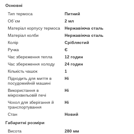
Основні
Тип термоса
Питний
Об`єм
2 мл
Матеріал корпусу термоса
Нержавіюча сталь
Матеріал колби
Нержавіюча сталь
Колір
Сріблястий
Ручка
Є
Час збереження тепла
12 годин
Час збереження холоду
24 годин
Кількість чашок
1
Підходить для миття в
Ні
посудомийній машині
Використання в
Ні
мікрохвильовій печі
Чохол для зберігання й
Ні
транспортування
Стан
Новий
Габаритні розміри
Висота
280 мм