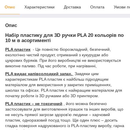
Опис
Характеристики
Доставка
Оплата
Умови п
Опис
Набір пластику для 3D ручки PLA 20 кольорів по
10 м в асортименті
PLA пластик
- Це повністю біорозкладний, безпечний,
екологічно чистий продукт, отриманий з кукурудзи або
цукрових буряків. При його виробництві не використовується
викопне паливо. Під час роботи, при нагріванні,
PLA видає напівсолодкий запах.
Завдяки цим
характеристикам PLA пластик є найбільш підходящим
матеріалом для використання у закритих приміщеннях,
школах та офісах. PLA пластик є найкращим матеріалом для
початку роботи із 3D ручками або 3D принтером.
PLA пластик – не токсичний
, його можна безпечно
застосовувати для виготовлення іграшок та інших виробів, що
не несуть прямої загрози здоров'ю людини – харчовий
пластик, одноразовий посуд тощо. Ще один плюс – досить
гладка поверхня надрукованого із PLA-пластику виробу, гарна