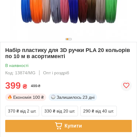
Набір пластику для 3D ручки PLA 20 кольорів
по 10 м в асортименті
В наявності
Код: 13874/MG
Опт і роздріб
399
₴
499 ₴
Економія
100 ₴
Залишилось
23 дні
370 ₴
від 2 шт.
330 ₴
від 20 шт.
290 ₴
від 40 шт.
Купити