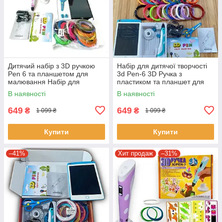
Дитячий набір з 3D ручкою
Набір для дитячої творчості
Pen 6 та планшетом для
3d Pen-6 3D Ручка з
малювання Набір для
пластиком та планшет для
розвитку дитини
малювання
В наявності
В наявності
649
649
₴
₴
1 099 ₴
1 099 ₴
Купити
Купити
–41%
Хит продаж
–31%