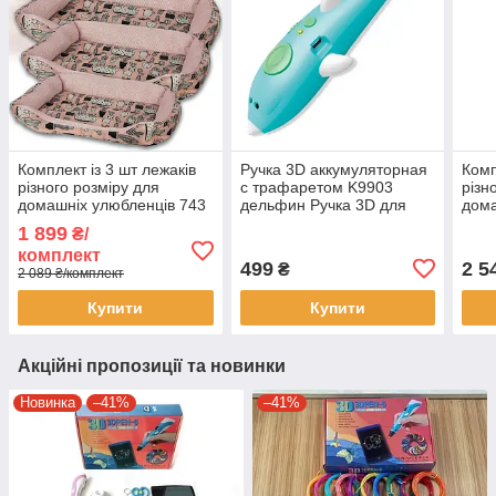
Комплект із 3 шт лежаків
Ручка 3D аккумуляторная
Комп
різного розміру для
с трафаретом K9903
різн
домашніх улюбленців 743
дельфин Ручка 3D для
дома
объемного рисования
1 899
₴/
пластиком
комплект
499
2 5
₴
2 089 ₴/комплект
Купити
Купити
Акційні пропозиції та новинки
Новинка
–41%
–41%