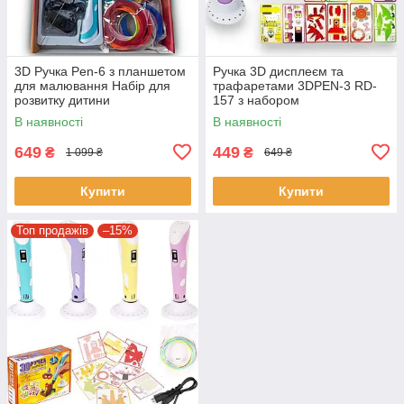
3D Ручка Pen-6 з планшетом
Ручка 3D дисплеєм та
для малювання Набір для
трафаретами 3DPEN-3 RD-
розвитку дитини
157 з набором
різнокольорового еко
В наявності
В наявності
пластику
649
449
₴
₴
1 099 ₴
649 ₴
Купити
Купити
Топ продажів
–15%