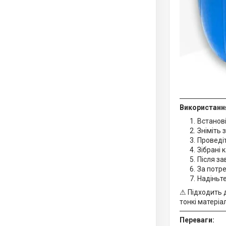
Використанн
Встанові
Зніміть 
Проведі
Зібрані 
Після за
За потр
Надіньте
⚠ Підходить д
тонкі матеріа
Переваги: