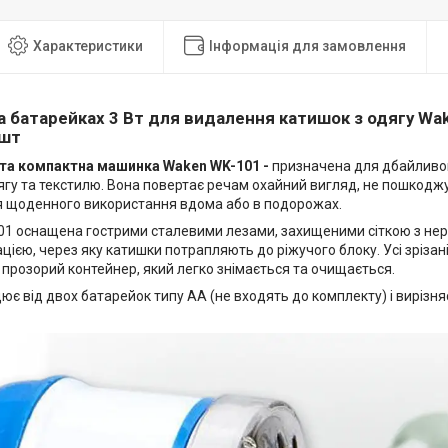
Характеристики
Інформація для замовлення
 батарейках 3 Вт для видалення катишок з одягу Wak
 шт
 та компактна машинка Waken WK-101 -
призначена для дбайливо
ягу та текстилю. Вона повертає речам охайний вигляд, не пошкодж
я щоденного використання вдома або в подорожах.
1 оснащена гострими сталевими лезами, захищеними сіткою з нерж
ією, через яку катишки потрапляють до ріжучого блоку. Усі зріза
прозорий контейнер, який легко знімається та очищається.
ює від двох батарейок типу AA (не входять до комплекту) і вирізн