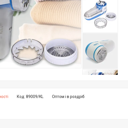
ності
Код:
89009/KL
Оптом і в роздріб