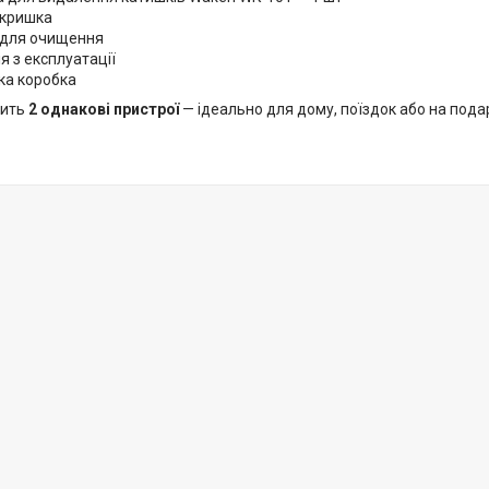
 кришка
 для очищення
ія з експлуатації
ка коробка
тить
2 однакові пристрої
— ідеально для дому, поїздок або на пода