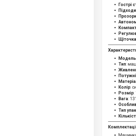
Гострі с
Підходи
Прозори
Автоном
Компакт
Регулюв
Щіточка
Характерист
Модель
Тип
: ма
Живлен
Потужні
Матеріа
Колір
: с
Розмір
:
Вага
: 13
Особлив
Тип упа
Кількіст
Комплектація
Машинка