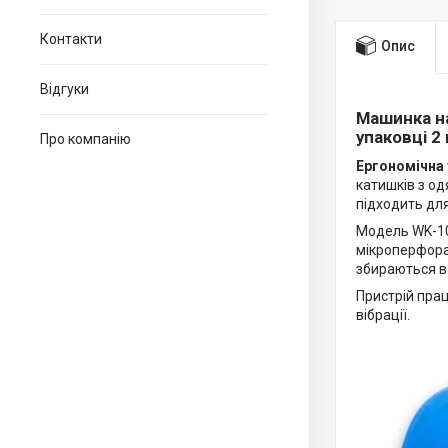
Контакти
Опис
Відгуки
Машинка на
упаковці 2
Про компанію
Ергономічна
катишків з од
підходить дл
Модель WK-10
мікроперфорац
збираються в 
Пристрій прац
вібрації.