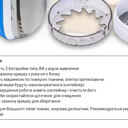
я:
ть 2 батарейки типу AA у відсік живлення.
захисну кришку з ріжучого блоку.
ть машинкою по поверхні тканини, злегка притискаючи.
катишки будуть накопичуватися в контейнері.
вершення роботи зніміть контейнер і очистьте його.
еби скористайтеся щіточкою для очищення.
 захисну кришку для зберігання.
ля більшості типів тканин, зокрема делікатних. Рекомендується ун
ли.