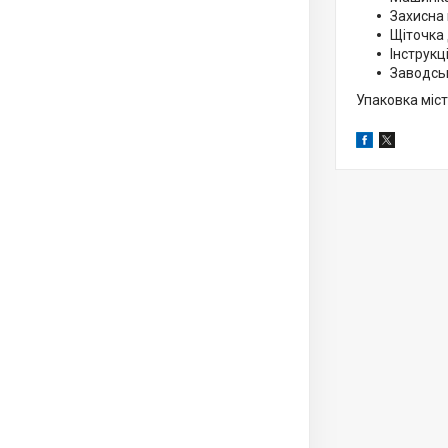
Захисна
Щіточка
Інструкц
Заводсь
Упаковка міс