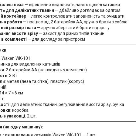
талеві леза
— ефективно видаляють навіть щільні катишки
ть для делікатних тканин
— дбайливо доглядає за одягом
й контейнер
— легко контролювати заповненість та очищати
на робота
— працює від 2 батарейок AA, зручно брати з собою
ний розмір і вага
— зручно зберігати й брати в дорогу
ання висоти зрізу
— захист для різних типів тканин
 в комплекті
— для догляду за пристроєм
ики:
: Waken WK-101
шинка для видалення катишків
ня
: 2 батарейки AA (не входять у комплект)
сть
: 3 Вт
ли
: метал (леза та сітка), пластик (корпус)
иній
 14 × 7 × 6 см
1 г
ості
: для делікатних тканин, регулювання висоти зрізу, ручка
ковки
: коробка
ь в упаковці
: 2 шт.
 (на одну машинку):
 для видалення катишків Waken WK-101 — 1 шт