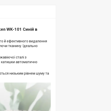
en WK-101 Синій в
го й ефективного видалення
уючи тканину. Ідеально
авіючої сталі з
ні катишки автоматично
яється низьким рівнем шуму та