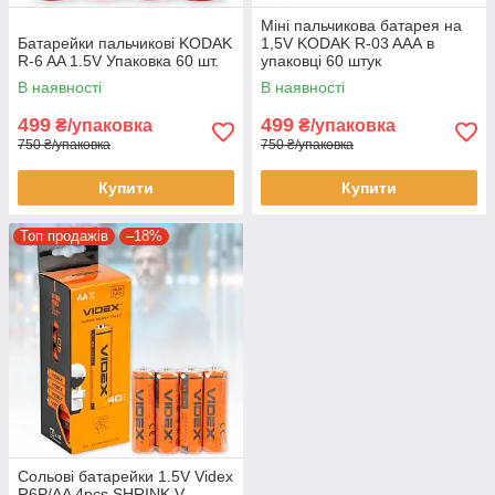
Міні пальчикова батарея на
Батарейки пальчикові KODAK
1,5V KODAK R-03 AAА в
R-6 AA 1.5V Упаковка 60 шт.
упаковці 60 штук
В наявності
В наявності
499
499
₴/упаковка
₴/упаковка
750 ₴/упаковка
750 ₴/упаковка
Купити
Купити
Топ продажів
–18%
Сольові батарейки 1.5V Videx
R6P/AA 4pcs SHRINK V-