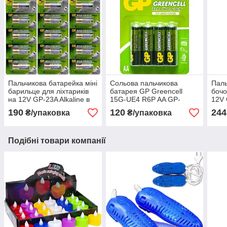
Пальчикова батарейка міні
Сольова пальчикова
Паль
барильце для ліхтариків
батарея GP Greencell
бочо
на 12V GP-23A Alkaline в
15G-UE4 R6P AA GP-
12V 
упаковці 5 шт
000133 в упаковці 8 шт
упак
190
120
244
₴/упаковка
₴/упаковка
Подібні товари компанії