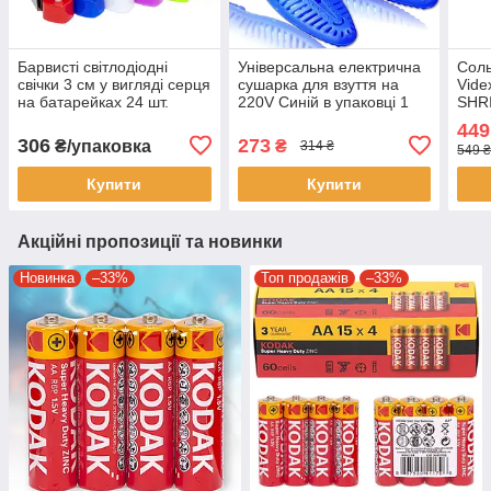
Барвисті світлодіодні
Універсальна електрична
Соль
свічки 3 см у вигляді серця
сушарка для взуття на
Vide
на батарейках 24 шт.
220V Синій в упаковці 1
SHR
Різнокольорові CX-
шт
Упак
449
19/AG103 в упаковці 24 шт
306
273
₴/упаковка
₴
314 ₴
549 ₴
Купити
Купити
Акційні пропозиції та новинки
Новинка
–33%
Топ продажів
–33%