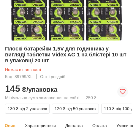
Плоскі батарейки 1,5V для годинника у
вигляді таблетки Videx AG 1 на блістері 10 шт
в упаковці 20 шт
Немає в наявності
Код: 89799/KL
Опт і роздріб
145
₴/упаковка
Мінімальна сума замовлення на сайті — 250 ₴
130 ₴
від 2 упаковок
120 ₴
від 50 упаковок
110 ₴
від 100 
Опис
Характеристики
Доставка
Оплата
Умови п