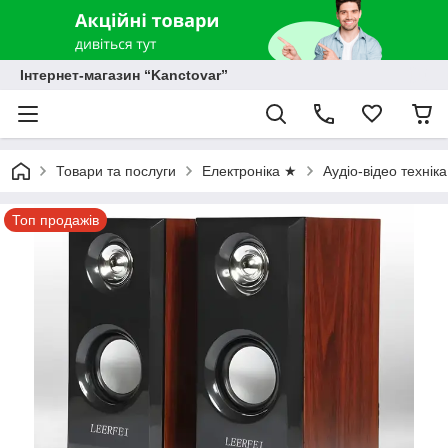
Інтернет-магазин “Kanctovar”
Товари та послуги
Електроніка ★
Аудіо-відео технік
Топ продажів