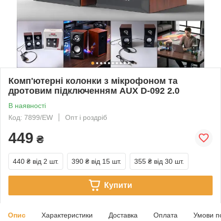
Комп'ютерні колонки з мікрофоном та
дротовим підключенням AUX D-092 2.0
В наявності
Код: 7899/EW
Опт і роздріб
449
₴
440 ₴
від 2 шт.
390 ₴
від 15 шт.
355 ₴
від 30 шт.
Купити
Опис
Характеристики
Доставка
Оплата
Умови п