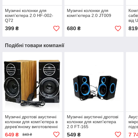
Музичні колонки для
Музичні колонки для
Комп
комп'ютера 2.0 HF-002-
комп'ютера 2.0 JT009
сабв
Q72
від 
399
680
819
₴
₴
Подібні товари компанії
Музичні дротові акустичні
Музичні акустичні дротові
Акус
колонки для комп'ютера в
колонки для комп'ютера
мік
дерев'яному виготовленні
2.0 FT-165
підс
2.0 FT-2031
80В
649
549
7 7
₴
₴
849 ₴