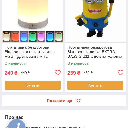
Портативна бездротова
Портативна бездротова
Bluetooth колонка-нічник з
Bluetooth колонка EXTRA
RGB підсвічуванням та
BASS S-211 Стильна колонка
сенсорним керуванням EL-
з мікрофоном та гучним
В наявності
В наявності
543-33 Біла
зв'язком
249
259
₴
₴
449 ₴
459 ₴
Купити
Купити
Показати ще
Про нас
100% позитивних з 509 відгуків за рік