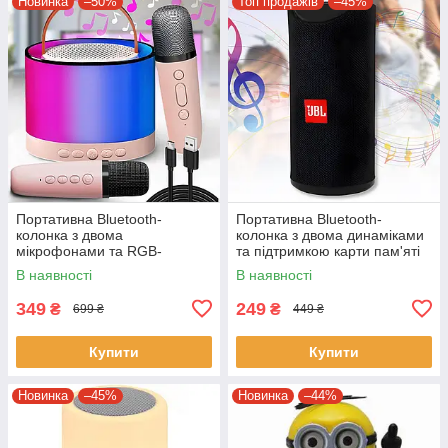
Новинка
–50%
Топ продажів
–45%
Портативна Bluetooth-
Портативна Bluetooth-
колонка з двома
колонка з двома динаміками
мікрофонами та RGB-
та підтримкою карти пам'яті
підсвічуванням K52 Рожева
TG113
В наявності
В наявності
349
249
₴
₴
699 ₴
449 ₴
Купити
Купити
Новинка
–45%
Новинка
–44%