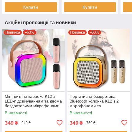
Купити
Купити
Акційні пропозиції та новинки
Новинка
–63%
Новинка
–53%
Міні-дитяче караоке K12 з
Портативна бездротова
LED-підсвічуванням та двома
Bluetooth колонка K12 з 2
бездротовими мікрофонами
мікрофонами та
підсвічуванням
В наявності
В наявності
349
349
₴
₴
949 ₴
750 ₴