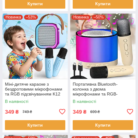
Купити
Купити
Новинка
–53%
Новинка
–50%
Міні-дитяче караоке з
Портативна Bluetooth-
бездротовими мікрофонами
колонка з двома
та RGB підсвічуванням K12
мікрофонами та RGB-
підсвічуванням K52 Біжова
В наявності
В наявності
349
349
₴
₴
749 ₴
699 ₴
Купити
Купити