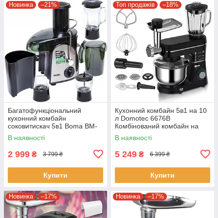
Новинка
–21%
Топ продажів
–18%
Багатофункціональний
Кухонний комбайн 5в1 на 10
кухонний комбайн
л Domotec 6676B
соковитискач 5в1 Boma BM-
Комбінований комбайн на
6182 Комбінований комбайн-
1400Вт Чорний
В наявності
В наявності
соковитискач
2 999
5 249
₴
₴
3 799 ₴
6 399 ₴
Купити
Купити
Новинка
–17%
Новинка
–17%