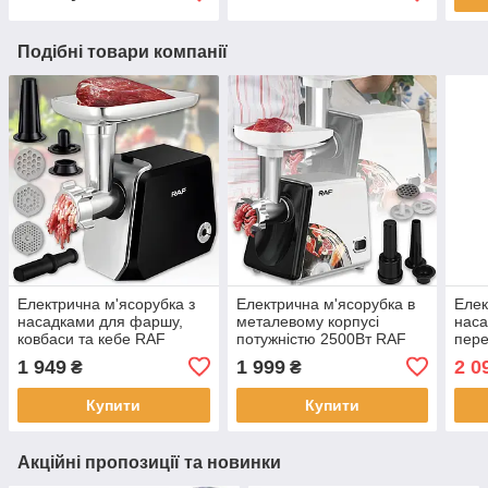
Подібні товари компанії
Електрична м'ясорубка з
Електрична м'ясорубка в
Елек
насадками для фаршу,
металевому корпусі
наса
ковбаси та кебе RAF
потужністю 2500Вт RAF
пере
R.3374 1000W
R.3367 Біла
1000
1 949
1 999
2 0
₴
₴
Купити
Купити
Акційні пропозиції та новинки