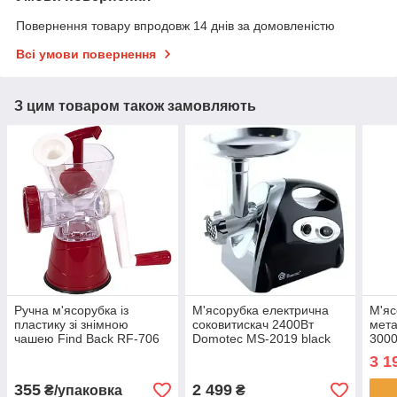
Повернення товару впродовж 14 днів за домовленістю
Всі умови повернення
З цим товаром також замовляють
Ручна м'ясорубка із
М'ясорубка електрична
М'яс
пластику зі знімною
соковитискач 2400Вт
мета
чашею Find Back RF-706
Domotec MS-2019 black
300
Червона в упаковці 1 шт
3 1
355
2 499
₴/упаковка
₴