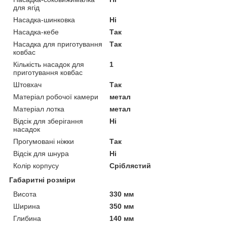
для ягід
Насадка-шинковка
Ні
Насадка-кебе
Так
Насадка для приготування
Так
ковбас
Кількість насадок для
1
приготування ковбас
Штовхач
Так
Матеріал робочої камери
метал
Матеріал лотка
метал
Відсік для зберігання
Ні
насадок
Прогумовані ніжки
Так
Відсік для шнура
Ні
Колір корпусу
Сріблястий
Габаритні розміри
Висота
330 мм
Ширина
350 мм
Глибина
140 мм