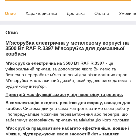
Опис
Характеристики
Доставка
Оплата
Умови п
Опис
М'ясорубка електрична у металевому корпусі на
3500 Вт RAF R.3397 М'ясорубка для домашньої
ковбаси
М'ясорубка електрична на 3500 Вт RAF R.3397
- це
універсальний прилад, за допомогою якого Ви легко та
безпечно переробите м'ясо та овочі для різноманітних страв.
М'ясорубка має класичний дизайн, який чудово виглядатиме в
будь-якому інтер'єрі.
Пристрій має функції захисту від перегріву та реверс.
В комплектацію входять решітки для фаршу, насадка для
ковбас.
Система двигуна сама контролюватиме свою роботу
і попереджатиме можливе перевантаження або перегрів, що
забезпечує довговічність приладу та мінімізацію його поломки.
М'ясорубка працюватиме набагато ефективніше, довше і
м'якше, підтверджуючи свою зносостійкість завдяки