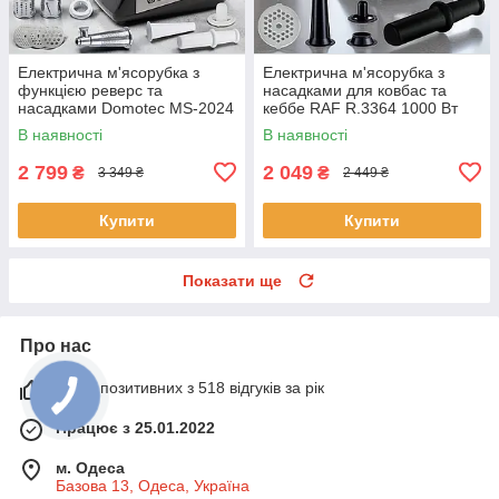
Електрична м'ясорубка з
Електрична м'ясорубка з
функцією реверс та
насадками для ковбас та
насадками Domotec MS-2024
кеббе RAF R.3364 1000 Вт
3000W
В наявності
В наявності
2 799
2 049
₴
₴
3 349 ₴
2 449 ₴
Купити
Купити
Показати ще
Про нас
100% позитивних з 518 відгуків за рік
Працює з 25.01.2022
м. Одеса
Базова 13, Одеса, Україна