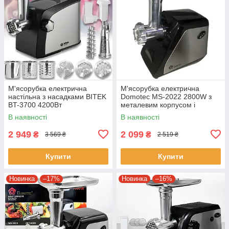
М'ясорубка електрична
М'ясорубка електрична
настільна з насадками BITEK
Domotec MS-2022 2800W з
BT-3700 4200Вт
металевим корпусом і
трьома гратами для фаршу
В наявності
В наявності
2 949
2 099
₴
₴
3 569 ₴
2 519 ₴
Купити
Купити
Новинка
–17%
Новинка
–16%