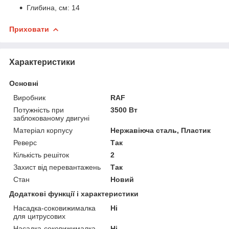
Глибина, см: 14
Приховати
Характеристики
Основні
Виробник
RAF
Потужність при
3500 Вт
заблокованому двигуні
Матеріал корпусу
Нержавіюча сталь, Пластик
Реверс
Так
Кількість решіток
2
Захист від перевантажень
Так
Стан
Новий
Додаткові функції і характеристики
Насадка-соковижималка
Ні
для цитрусових
Насадка-соковижималка
Ні