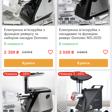
Електрична м'ясорубка з
Електрична м'ясорубка з
функцією реверсу та
насадками та функцією
набором насадок Domotec
реверс Domotec MS-2020
MS-2023 3000W
3000W
В наявності
В наявності
2 399
3 049
₴
₴
2 879 ₴
3 649 ₴
Купити
Купити
Новинка
–16%
Новинка
–16%