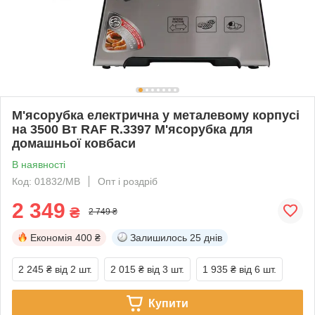
М'ясорубка електрична у металевому корпусі
на 3500 Вт RAF R.3397 М'ясорубка для
домашньої ковбаси
В наявності
Код: 01832/MB
Опт і роздріб
2 349
₴
2 749 ₴
Економія
400 ₴
Залишилось
25 днів
2 245 ₴
від 2 шт.
2 015 ₴
від 3 шт.
1 935 ₴
від 6 шт.
Купити