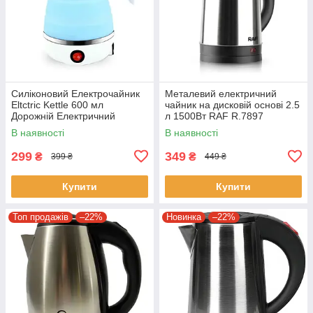
Силіконовий Електрочайник
Металевий електричний
Eltctric Kettle 600 мл
чайник на дисковій основі 2.5
Дорожній Електричний
л 1500Вт RAF R.7897
Чайник Блакитний
Кухонний чайник
В наявності
В наявності
299
349
₴
₴
399 ₴
449 ₴
Купити
Купити
Топ продажів
–22%
Новинка
–22%