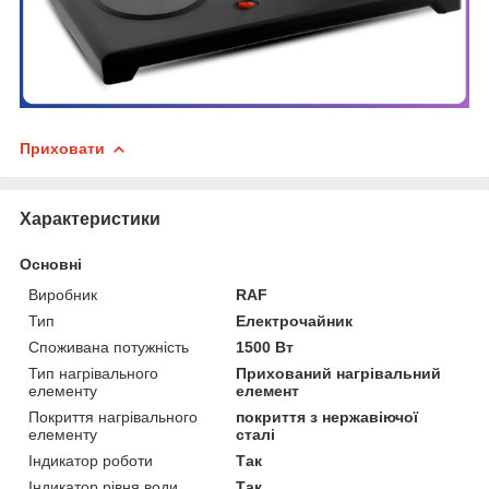
Приховати
Характеристики
Основні
Виробник
RAF
Тип
Електрочайник
Споживана потужність
1500 Вт
Тип нагрівального
Прихований нагрівальний
елементу
елемент
Покриття нагрівального
покриття з нержавіючої
елементу
сталі
Індикатор роботи
Так
Індикатор рівня води
Так