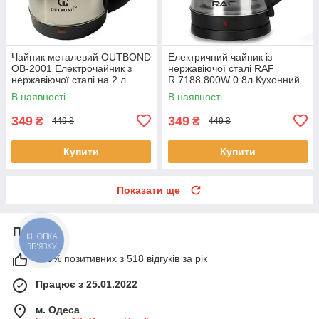
Чайник металевий OUTBOND
Електричний чайник із
OB-2001 Електрочайник з
нержавіючої сталі RAF
нержавіючої сталі на 2 л
R.7188 800W 0.8л Кухонний
потужністю 1850 Вт
електричний чайник
В наявності
В наявності
349
349
₴
₴
449 ₴
449 ₴
Купити
Купити
Показати ще
Про нас
КНОПКА
ЗВ'ЯЗКУ
100% позитивних з 518 відгуків за рік
Працює з 25.01.2022
м. Одеса