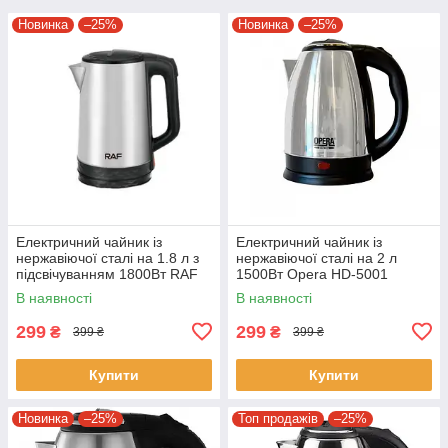
Новинка
–25%
Новинка
–25%
Електричний чайник із
Електричний чайник із
нержавіючої сталі на 1.8 л з
нержавіючої сталі на 2 л
підсвічуванням 1800Вт RAF
1500Вт Opera HD-5001
R.7928 Сріблястий
Кухонний чайник
В наявності
В наявності
299
299
₴
₴
399 ₴
399 ₴
Купити
Купити
Новинка
–25%
Топ продажів
–25%