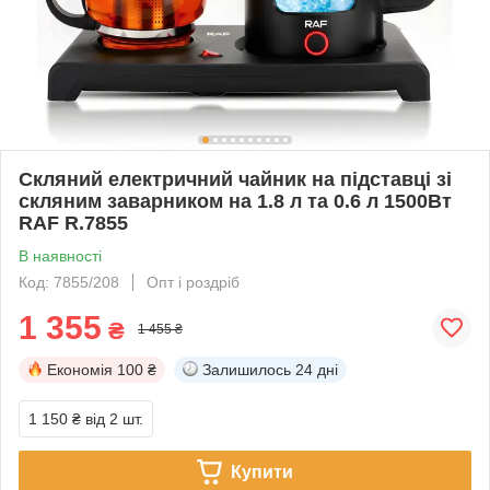
Скляний електричний чайник на підставці зі
скляним заварником на 1.8 л та 0.6 л 1500Вт
RAF R.7855
В наявності
Код: 7855/208
Опт і роздріб
1 355
₴
1 455 ₴
Економія
100 ₴
Залишилось
24 дні
1 150 ₴
від 2 шт.
Купити