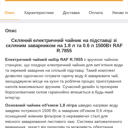
Опис
Характеристики
Доставка
Оплата
Умови п
Опис
Скляний електричний чайник на підставці зі
скляним заварником на 1.8 л та 0.6 л 1500Вт RAF
R.7855
Електричний чайний набір RAF R.7855
є зручною чайною
станцією, що поєднує електричний чайник для кип'ятіння води
та окремий заварник на спільній підставці. Такий комплект
дозволяє одночасно готувати гарячу воду й заварювати чай,
заощаджуючи місце на кухні та роблячи процес приготування
напоїв максимально зручним. Сучасний дизайн із прозорим
боросилікатним склом гармонійно впишеться в будь-який
інтер'єр.
Основний чайник об'ємом 1,8 літра
швидко нагріває воду
завдяки потужності 1500 Вт, а заварник об'ємом 0,6 літра
оснащений знімним фільтром із нержавіючої сталі для
якісного заварювання листового чаю. Система автоматичного
вимкнення, захист від перегріву та можливість обертання