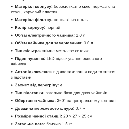
Матеріал корпусу:
боросилікатне скло, нержавіюча
сталь, харчовий пластик
Матеріал фільтру:
нержавіюча сталь
Колір корпусу:
чорний
Об'єм електричного чайника:
1.8 л
Об'єм чайника для заварювання:
0.6 л
Тип фільтра:
знімне металеве ситечко
Підсвічування:
LED-підсвічування основного
чайника
Автовідключення:
під час закипання води та зняття
з підставки
Захист від перегріву:
є
Тип підставки:
загальна база для двох чайників
Обертання чайника:
360° на центральному контакті
Довжина мережевого шнура:
0.7 м
Розміри чайної станції:
20 × 27 × 25 см
Загальна вага:
близько 1.5 кг