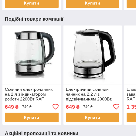
Купити
Купити
Подібні товари компанії
Скляний електрочайник
Електричний скляний
Елек
на 2 л з індикатором
чайник на 2.2 л з
зава
роботи 2200Вт RAF
підсвічуванням 2000Вт.
RAF 
R.7909 Кухонний
RAF R.7842 Чайник на
поту
649
649
1 3
₴
₴
749 ₴
749 ₴
електричний чайник
кухню
Купити
Купити
Акційні пропозиції та новинки