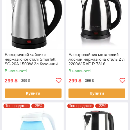
Електричний чайник з
Електрочайник металевий
нержавіючої сталі Smurfett
якісний нержавіюча сталь 2 л
SC-20A 1500W 2л Кухонний
2200W RAF R.7816
електричний чайник
В наявності
В наявності
299
299
₴
₴
399 ₴
399 ₴
Купити
Купити
Топ продажів
–25%
Топ продажів
–22%