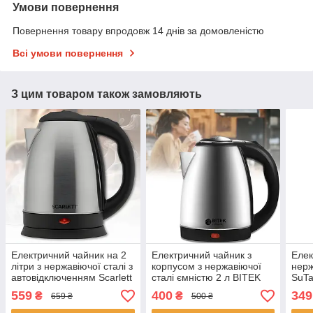
Умови повернення
Повернення товару впродовж 14 днів за домовленістю
Всі умови повернення
З цим товаром також замовляють
Електричний чайник на 2
Електричний чайник з
Елек
літри з нержавіючої сталі з
корпусом з нержавіючої
нерж
автовідключенням Scarlett
сталі ємністю 2 л BITEK
SuTa
SC-20A 1500W
BT-7001 2000Вт
з ав
559
400
349
₴
₴
659 ₴
500 ₴