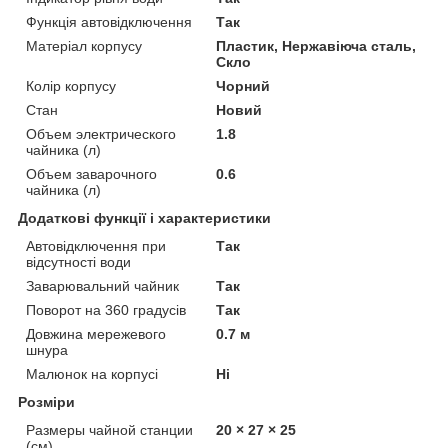
Функція автовідключення
Так
Матеріал корпусу
Пластик, Нержавіюча сталь,
Скло
Колір корпусу
Чорний
Стан
Новий
Объем электрического
1.8
чайника (л)
Объем заварочного
0.6
чайника (л)
Додаткові функції і характеристики
Автовідключення при
Так
відсутності води
Заварювальний чайник
Так
Поворот на 360 градусів
Так
Довжина мережевого
0.7 м
шнура
Малюнок на корпусі
Ні
Розміри
Размеры чайной станции
20 × 27 × 25
(см)