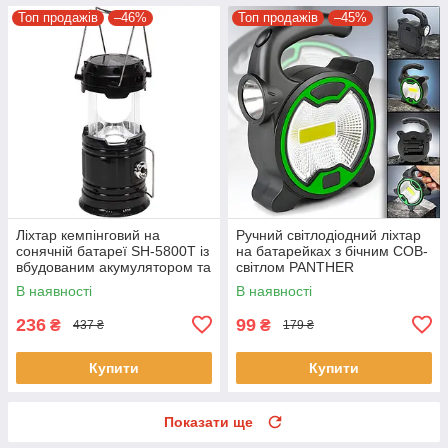
Топ продажів
–46%
Топ продажів
–45%
Ліхтар кемпінговий на
Ручний світлодіодний ліхтар
сонячній батареї SH-5800T із
на батарейках з бічним COB-
вбудованим акумулятором та
світлом PANTHER
функцією PowerBank
В наявності
В наявності
236
99
₴
₴
437 ₴
179 ₴
Купити
Купити
Показати ще