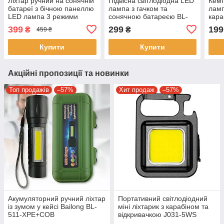
Ліхтар ручний на сонячній
Підвісна світлодіодна LED
Кемп
батареї з бічною панеллю
лампа з гачком та
ламп
LED лампа 3 режими
сонячною батареєю BL-
кара
освітлення HS-8029-1-A
S18 Кемпінговий
Аку
399
299
199
₴
₴
459 ₴
акумуляторний ліхтар
світ
Купити
Купити
Акційні пропозиції та новинки
Топ продажів
–57%
Хит продаж
–57%
Акумуляторний ручний ліхтар
Портативний світлодіодний
із зумом у кейсі Bailong BL-
міні ліхтарик з карабіном та
511-XPE+COB
відкривачкою J031-5WS
Ліхтарик-брелок на ключі