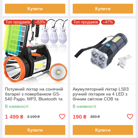
Купити
Купити
Топ продажів
–53%
Топ продажів
–47%
Потужний ліхтар на сонячній
Акумуляторний ліхтар LS03
батареї з повербанком GS-
ручний ліхтарик на 4 LED з
540 Радіо, MP3, Bluetooth та
бічним світлом COB та
3 лампочки
зарядкою від USB
В наявності
В наявності
1 499
190
₴
₴
3 199 ₴
359 ₴
Купити
Купити