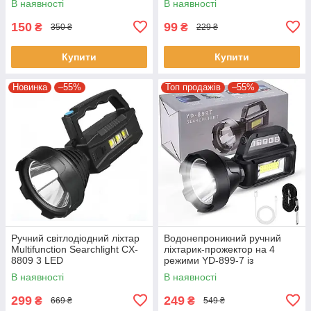
В наявності
В наявності
150
99
₴
₴
350 ₴
229 ₴
Купити
Купити
Новинка
–55%
Топ продажів
–55%
Ручний світлодіодний ліхтар
Водонепроникний ручний
Multifunction Searchlight CX-
ліхтарик-прожектор на 4
8809 3 LED
режими YD-899-7 із
сонячною панеллю та
В наявності
В наявності
Powerbank
299
249
₴
₴
669 ₴
549 ₴