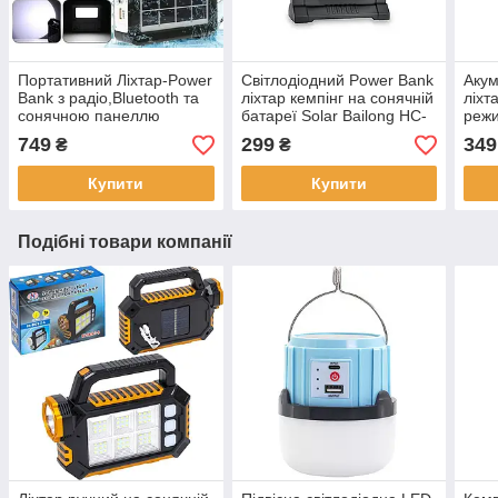
Портативний Ліхтар-Power
Світлодіодний Power Bank
Акум
Bank з радіо,Bluetooth та
ліхтар кемпінг на сонячній
ліхт
сонячною панеллю
батареї Solar Bailong HC-
реж
7078A
пане
749
299
349
₴
₴
Bail
Купити
Купити
Подібні товари компанії