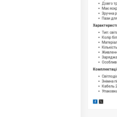
Довго т
Має яскр
Зручна р
Пази для
Характерист
Тип: сві
Колір біл
Матеріал
Кількість
Живленн
Заряджа
Особливо
Комплектаці
Світлоді
Знімна п
Кабель 
Упаковк