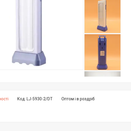
ності
Код:
LJ-5930-2/DT
Оптом і в роздріб