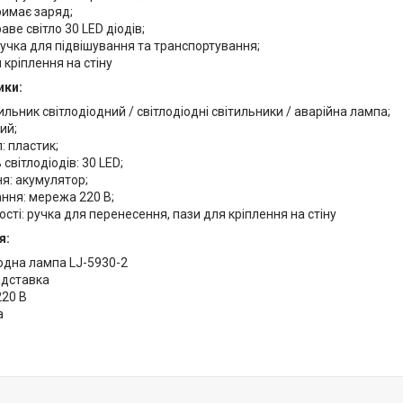
римає заряд;
аве світло 30 LED діодів;
учка для підвішування та транспортування;
 кріплення на стіну
ики:
тильник світлодіодний / світлодіодні світильники / аварійна лампа;
ий;
: пластик;
 світлодіодів: 30 LED;
я: акумулятор;
ння: мережа 220 В;
сті: ручка для перенесення, пази для кріплення на стіну
я:
одна лампа LJ-5930-2
ідставка
220 В
а