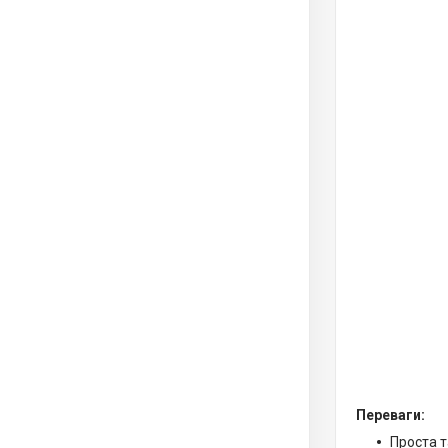
Переваги:
Проста т