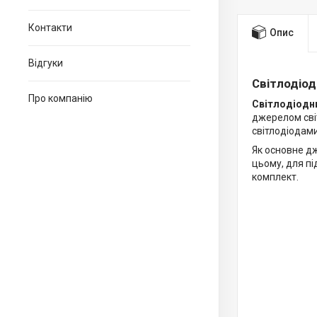
Контакти
Опис
Відгуки
Світлодіод
Про компанію
Світлодіодни
джерелом світ
світлодіодами
Як основне д
цьому, для п
комплект.