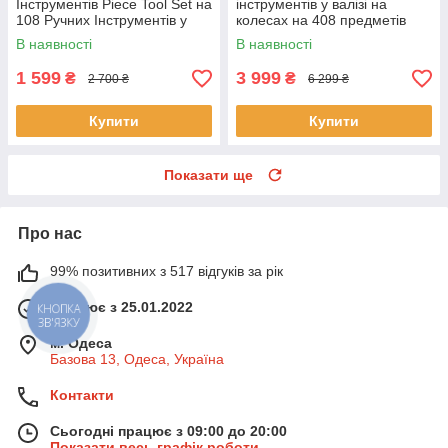
Інструментів Piece Tool Set на
інструментів у валізі на
108 Ручних Інструментів у
колесах на 408 предметів
Пластиковому Кейсі
В наявності
В наявності
1 599
3 999
₴
₴
2 700 ₴
6 299 ₴
Купити
Купити
Показати ще
Про нас
99% позитивних з 517 відгуків за рік
Працює з 25.01.2022
КНОПКА
ЗВ'ЯЗКУ
м. Одеса
Базова 13, Одеса, Україна
Контакти
Сьогодні працює з 09:00 до 20:00
Показати весь графік роботи