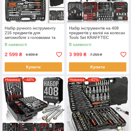
Набір ручного інструменту
Набір інструментів на 408
216 предметів для
предметів у валізі на колесах
автомобіля з головками та
Tools Set KRAFFTEC
бітами
В наявності
В наявності
2 599
3 999
₴
₴
4 899 ₴
7 259 ₴
Купити
Купити
Новинка
–44%
Новинка
–41%