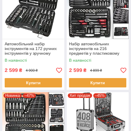
Автомобільний набір
Набір автомобільних
інструментів на 172 ручних
інструментів на 216
інструментів у зручному
предметів у пластиковому
пластиковому кейсі для
кейсі
В наявності
В наявності
зберігання ES-172
2 599
2 599
₴
₴
4 900 ₴
4 899 ₴
Купити
Купити
Новинка
–47%
Хит продаж
–45%