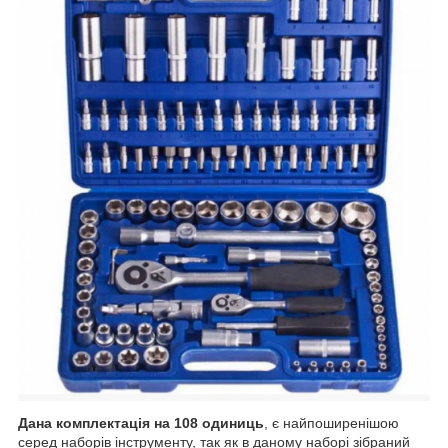
Дана комплектація на 108 одиниць
, є найпоширенішою
серед наборів інструменту, так як в даному наборі зібраний