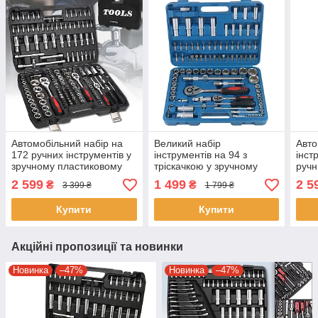
Автомобільний набір на
Великий набір
Авто
172 ручних інструментів у
інструментів на 94 з
інст
зручному пластиковому
тріскачкою у зручному
ручн
кейсі для зберігання
пластиковому кейсі для
зруч
2 599
1 499
2 5
₴
₴
3 399 ₴
1 799 ₴
зберігання.
кейс
172
Купити
Купити
Акційні пропозиції та новинки
Новинка
–47%
Новинка
–47%