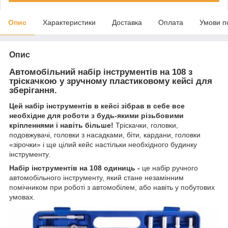
Опис
Характеристики
Доставка
Оплата
Умови п
Опис
Автомобільний набір інструментів на 108 з
тріскачкою у зручному пластиковому кейсі для
зберігання.
Цей набір інструментів в кейсі зібрав в себе все
необхідне для роботи з будь-якими різьбовими
кріпленнями і навіть більше!
Тріскачки, головки,
подовжувачі, головки з насадками, біти, кардани, головки
«зірочки» і ще цілий кейс настільки необхідного будинку
інструменту.
Набір інструментів на 108 одиниць -
це набір ручного
автомобільного інструменту, який стане незамінним
помічником при роботі з автомобілем, або навіть у побутових
умовах.