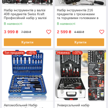
Набір інструментів у валізі
Набір інструментів 216
408 предметів Swiss Kraft
предметів з тріскачками
Професійний набір у валізі
та торцевими головками в
408 шт інструмента
кейсі 216-24T Чорний
В наявності
В наявності
3 999
2 599
₴
₴
7 099 ₴
4 400 ₴
Купити
Купити
Топ продажів
–41%
Новинка
–37%
Автомобільний Набір
Універсальний набір