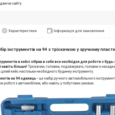
идаючи сайту.
Характеристики
Інформація для замовлення
бір інструментів на 94 з тріскачкою у зручному пласт
.
струментів в кейсі зібрав в себе все необхідне для роботи з буд
і навіть більше!
Тріскачки, головки, подовжувачі, головки з насадка
е цілий кейс настільки необхідного будинку інструменту.
ментів на 94 одиниць -
це набір ручного автомобільного інструмент
и роботі з автомобілем, або навіть у побутових умовах.