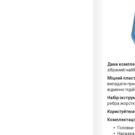
Дана комплек
зібраний найб
Міцний плас
випадати при 
відмінно піді
Набір інстру
ребра жорстко
Користуйтеся
Комплектаці
Головки т
Насадка 