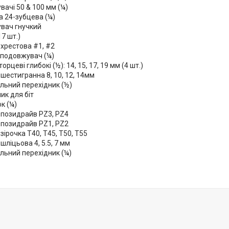
ачі 50 & 100 мм (¼)
а 24-зубцева (¼)
вач гнучкий
17 шт.)
 хрестова #1, #2
 подовжувач (¼)
орцеві глибокі (½): 14, 15, 17, 19 мм (4 шт.)
шестигранна 8, 10, 12, 14мм
льний перехідник (½)
ик для біт
к (¼)
 позидрайв PZ3, PZ4
 позидрайв PZ1, PZ2
зірочка T40, T45, T50, T55
шліцьова 4, 5.5, 7 мм
льний перехідник (¼)