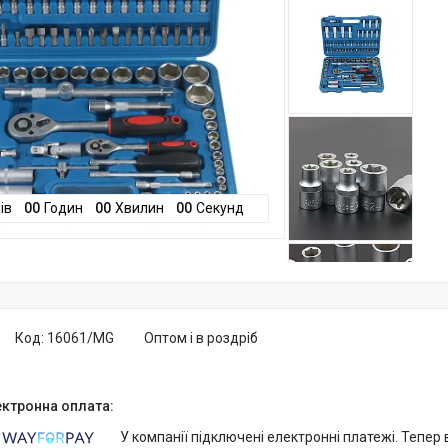
ів
0
0
Годин
0
0
Хвилин
0
0
Секунд
Код:
16061/MG
Оптом і в роздріб
У компанії підключені електронні платежі. Тепер