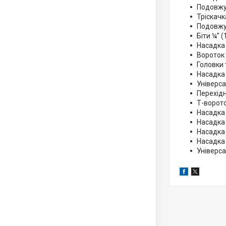
Подовжув
Тріскачк
Подовжу
Біти ¼” (
Насадка
Вороток
Головки т
Насадка 
Універса
Перехідн
Т-ворото
Насадка
Насадка
Насадка 
Насадка 
Універса