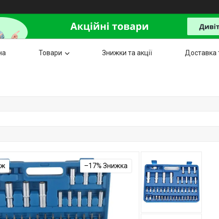
на
Товари
Знижки та акції
Доставка 
аж
–17%