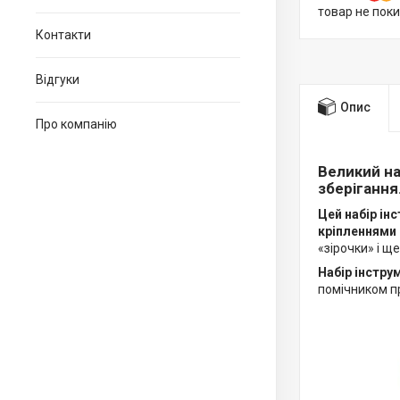
товар не пок
Контакти
Відгуки
Опис
Про компанію
Великий на
зберігання
Цей набір ін
кріпленнями 
«зірочки» і щ
Набір інстру
помічником пр