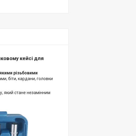
иковому кейсі для
ь-якими різьбовими
ми, біти, кардани, головки
у, який стане незамінним