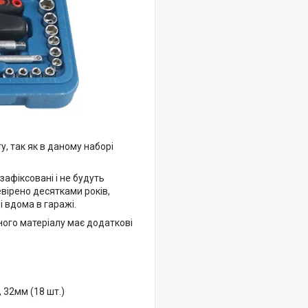
, так як в даному наборі
 зафіксовані і не будуть
евірено десятками років,
і вдома в гаражі.
ого матеріалу має додаткові
30, 32мм (18 шт.)