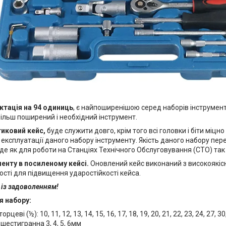
тація на 94 одиниць
, є найпоширенішою серед наборів інструменту
ільш поширений і необхідний інструмент.
тиковий кейс,
буде служити довго, крім того всі головки і біти міцно
експлуатації даного набору інструменту. Якість даного набору пер
йде як для роботи на Станціях Технічного Обслуговування (СТО) так 
менту в посиленому кейсі.
Оновлений кейс виконаний з високоякісн
сті для підвищення ударостійкості кейса.
 із задоволенням!
я набору:
орцеві (½): 10, 11, 12, 13, 14, 15, 16, 17, 18, 19, 20, 21, 22, 23, 24, 27, 
шестигранна 3, 4, 5, 6мм