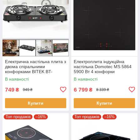
Електрична настільна плита з
Електроплита індукційна
двома спіральними
настільна Domotec MS 5864
конфорками BITEK BT-
5900 Вт 4 конфорки
9087B 2000W
В наявності
В наявності
749
6 799
₴
₴
949 ₴
8 339 ₴
Купити
Купити
Топ продажів
–16%
Топ продажів
–16%