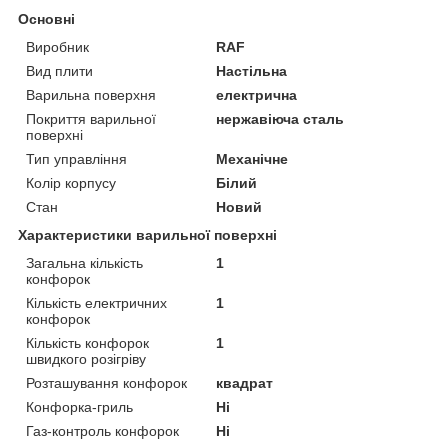
Основні
Виробник
RAF
Вид плити
Настільна
Варильна поверхня
електрична
Покриття варильної
нержавіюча сталь
поверхні
Тип управління
Механічне
Колір корпусу
Білий
Стан
Новий
Характеристики варильної поверхні
Загальна кількість
1
конфорок
Кількість електричних
1
конфорок
Кількість конфорок
1
швидкого розігріву
Розташування конфорок
квадрат
Конфорка-гриль
Ні
Газ-контроль конфорок
Ні