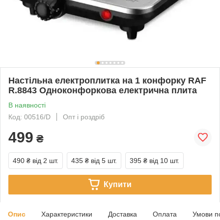
Настільна електроплитка на 1 конфорку RAF
R.8843 Одноконфоркова електрична плита
В наявності
Код: 00516/D
Опт і роздріб
499
₴
490 ₴
від 2 шт.
435 ₴
від 5 шт.
395 ₴
від 10 шт.
Купити
Опис
Характеристики
Доставка
Оплата
Умови п