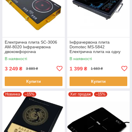
Електрична плита SC-3006
Інфрачервона плита
AM-8020 Інфрачервона
Domotec MS-5842
двокомфорочна
Електрична плита на одну
електроплита Silver Crest
комфорку
В наявності
В наявності
3 249
1 399
₴
₴
3 889 ₴
1 669 ₴
Купити
Купити
Новинка
–15%
Хит продаж
–15%