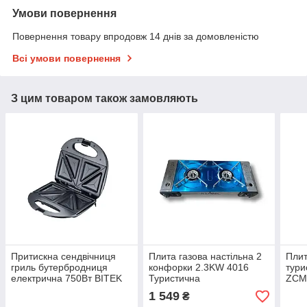
Умови повернення
Повернення товару впродовж 14 днів за домовленістю
Всі умови повернення
З цим товаром також замовляють
Притискна сендвічниця
Плита газова настільна 2
Плит
гриль бутербродниця
конфорки 2.3KW 4016
тури
електрична 750Вт BITEK
Туристична
ZCM-
BT-7770
двоконфоркова похідна
шту
1 549
₴
плитка