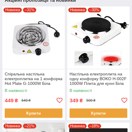
Акційні пропозиції та новинки
Новинка
–31%
Новинка
–30%
Спіральна настільна
Настільна електроплита на
електроплитка на 1 конфорка
одну конфорку BOKO H-002F
Hot Plate G-1000W Біла
1000W Плита для кухні Біла
одноконфоркова електрична
В наявності
В наявності
плита
449
349
₴
₴
649 ₴
500 ₴
Купити
Купити
Новинка
–21%
Новинка
–18%