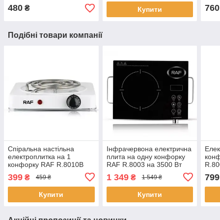
480
760
₴
Купити
Подібні товари компанії
Спіральна настільна
Інфрачервона електрична
Елек
електроплитка на 1
плита на одну конфорку
конф
конфорку RAF R.8010B
RAF R.8003 на 3500 Вт
R.80
Біла одноконфоркова
Електрична плита зі
плит
399
1 349
799
₴
₴
459 ₴
1 549 ₴
електрична плита
склокераміки
Купити
Купити