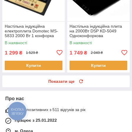
Настільна індукційна
Настільна індукційна плита
електроплита Domotec MS-
на 2000Вт DSP KD-5049
5833 2000 Вт 1 конфорка
Одноконфоркова
електроплита з
В наявності
В наявності
автовимкненням Чорна
1 299
1 749
₴
₴
1 529 ₴
2 049 ₴
Купити
Купити
Показати ще
Про нас
100% позитивних з 511 відгуків за рік
КНОПКА
ЗВ'ЯЗКУ
Працює з 25.01.2022
м. Одеса