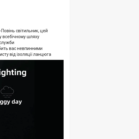
-Повінь світильник, цей
 у всебічному шляху
 служби
обить вас невпинними
сту від ізоляції ланцюга