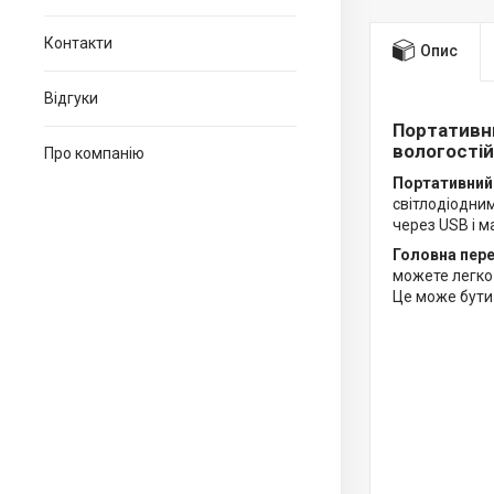
Контакти
Опис
Відгуки
Портативни
вологостій
Про компанію
Портативний 
світлодіодни
через USB і м
Головна пере
можете легко 
Це може бути 