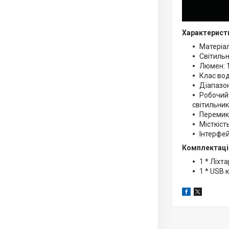
Характерист
Матеріа
Світильн
Люмен: 
Клас вод
Діапазон
Робочий 
світильник
Перемик
Місткіст
Інтерфей
Комплектаці
1 * Ліхт
1 * USB 