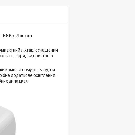
L-5867 Ліхтар
омпактний ліхтар, оснащений
функцію зарядки пристроїв
и компактному розміру, ви
трібне додаткове освітлення.
бних випадках.