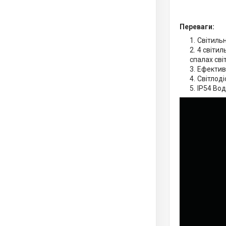
Переваги:
Світильн
4 світил
спалах сві
Ефектив
Світлоді
IP54 Вод