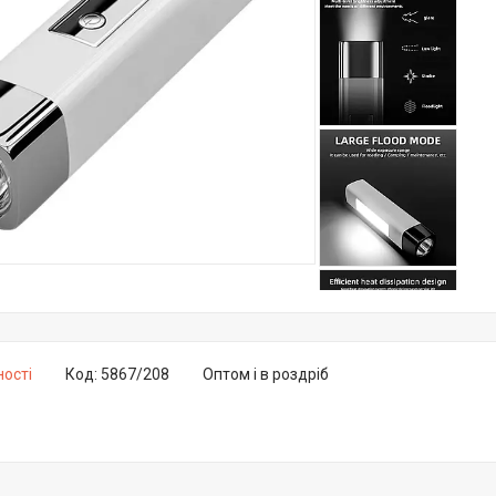
ності
Код:
5867/208
Оптом і в роздріб