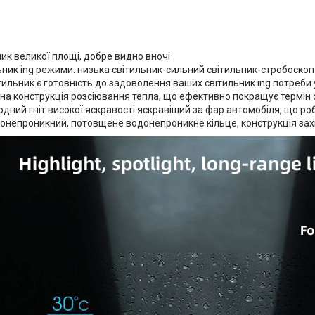
ик великої площі, добре видно вночі
ьник ing режими: низька світильник-сильний світильник-стробоскоп
тильник є готовність до задоволення ваших світильник ing потреби
на конструкція розсіювання тепла, що ефективно покращує термін
одний гніт високої яскравості яскравіший за фар автомобіля, що р
онепроникний, потовщене водонепроникне кільце, конструкція захи