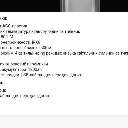
ики:
л: АБС-пластик
ик Температура кольору: білий світильник
1800LM
онепроникності: IPX6
 освітлення: близько 500 м
режим: 4 світильник ing режими: низька світильник-сильний світи
ач: кнопковий перемикач
ь акумулятора: 1200ah
с зарядки: USB-кабель для передачі даних
я:
арик
кабель для передачі даних