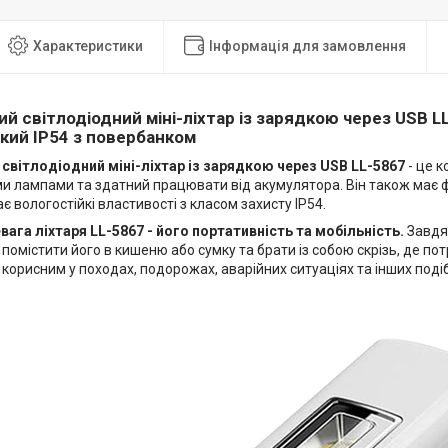
Характеристики
Інформація для замовлення
й світлодіодний міні-ліхтар із зарядкою через USB L
кий IP54 з повербанком
світлодіодний міні-ліхтар із зарядкою через USB LL-5867
- це к
ми лампами та здатний працювати від акумулятора. Він також має 
ає вологостійкі властивості з класом захисту IP54.
вага ліхтаря LL-5867 - його портативність та мобільність.
Завдяк
помістити його в кишеню або сумку та брати із собою скрізь, де по
корисним у походах, подорожах, аварійних ситуаціях та інших поді